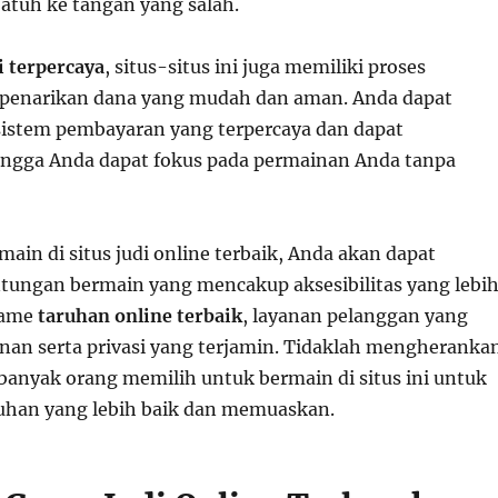
jatuh ke tangan yang salah.
i terpercaya
, situs-situs ini juga memiliki proses
 penarikan dana yang mudah dan aman. Anda dapat
istem pembayaran yang terpercaya dan dapat
ingga Anda dapat fokus pada permainan Anda tanpa
main di situs judi online terbaik, Anda akan dapat
ungan bermain yang mencakup aksesibilitas yang lebi
game
taruhan online terbaik
, layanan pelanggan yang
nan serta privasi yang terjamin. Tidaklah mengheranka
anyak orang memilih untuk bermain di situs ini untuk
uhan yang lebih baik dan memuaskan.