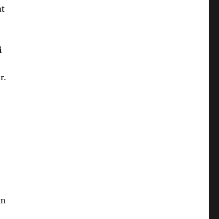
at
i
r.
an