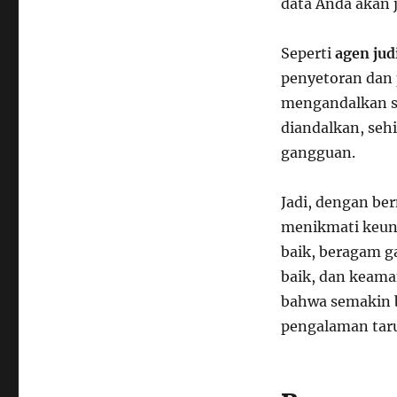
data Anda akan 
Seperti
agen jud
penyetoran dan
mengandalkan s
diandalkan, seh
gangguan.
Jadi, dengan ber
menikmati keunt
baik, beragam 
baik, dan keama
bahwa semakin b
pengalaman tar