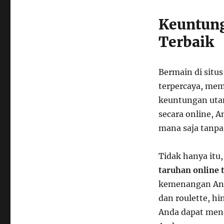
Keuntung
Terbaik
Bermain di situs 
terpercaya, mem
keuntungan utam
secara online, A
mana saja tanpa 
Tidak hanya itu
taruhan online 
kemenangan Anda
dan roulette, hi
Anda dapat men