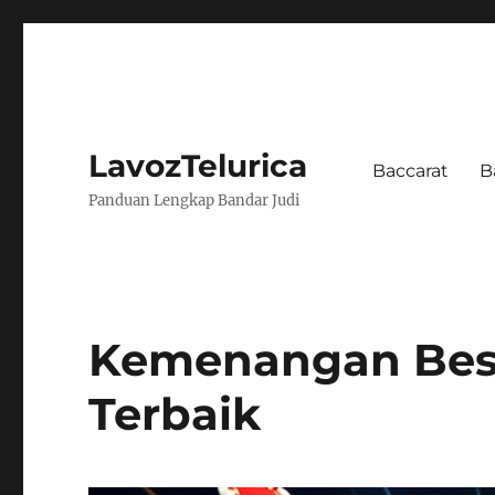
LavozTelurica
Baccarat
B
Panduan Lengkap Bandar Judi
Kemenangan Besar
Terbaik