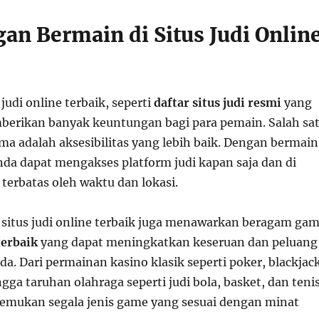
an Bermain di Situs Judi Onlin
judi online terbaik, seperti
daftar situs judi resmi
yang
berikan banyak keuntungan bagi para pemain. Salah sa
a adalah aksesibilitas yang lebih baik. Dengan bermain
nda dapat mengakses platform judi kapan saja dan di
terbatas oleh waktu dan lokasi.
, situs judi online terbaik juga menawarkan beragam ga
terbaik
yang dapat meningkatkan keseruan dan peluang
. Dari permainan kasino klasik seperti poker, blackjack
ngga taruhan olahraga seperti judi bola, basket, dan tenis
emukan segala jenis game yang sesuai dengan minat