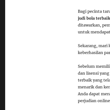
Bagi pecinta tar
judi bola terbai
ditawarkan, pem
untuk mendapat
Sekarang, mari 
keberhasilan par
Sebelum memilih
dan lisensi yang 
terbaik yang te
menarik dan ke
Anda dapat mer
perjudian online