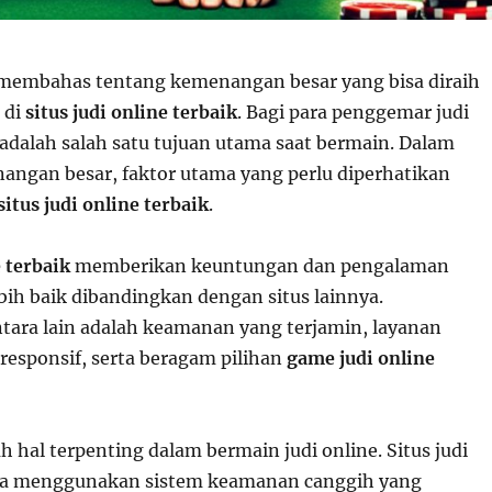
n membahas tentang kemenangan besar yang bisa diraih
 di
situs judi online terbaik
. Bagi para penggemar judi
adalah salah satu tujuan utama saat bermain. Dalam
ngan besar, faktor utama yang perlu diperhatikan
situs judi online terbaik
.
e terbaik
memberikan keuntungan dan pengalaman
bih baik dibandingkan dengan situs lainnya.
tara lain adalah keamanan yang terjamin, layanan
responsif, serta beragam pilihan
game judi online
hal terpenting dalam bermain judi online. Situs judi
aya menggunakan sistem keamanan canggih yang