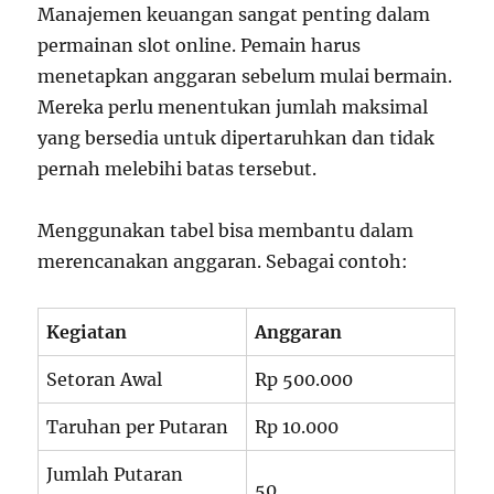
Manajemen keuangan sangat penting dalam
permainan slot online. Pemain harus
menetapkan anggaran sebelum mulai bermain.
Mereka perlu menentukan jumlah maksimal
yang bersedia untuk dipertaruhkan dan tidak
pernah melebihi batas tersebut.
Menggunakan tabel bisa membantu dalam
merencanakan anggaran. Sebagai contoh:
Kegiatan
Anggaran
Setoran Awal
Rp 500.000
Taruhan per Putaran
Rp 10.000
Jumlah Putaran
50