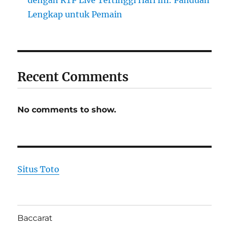
dengan RTP Live Tertinggi Hari Ini: Panduan
Lengkap untuk Pemain
Recent Comments
No comments to show.
Situs Toto
Baccarat