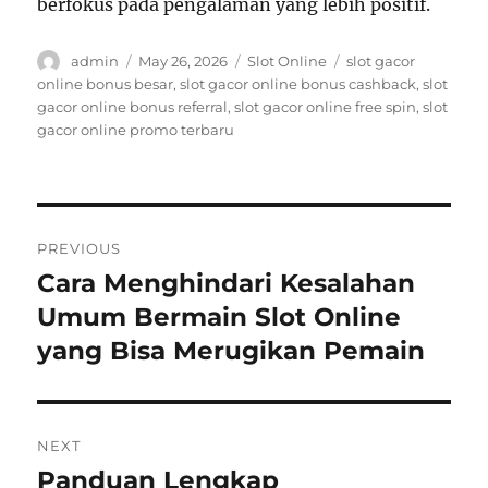
berfokus pada pengalaman yang lebih positif.
Author
Posted
Categories
Tags
admin
May 26, 2026
Slot Online
slot gacor
on
online bonus besar
,
slot gacor online bonus cashback
,
slot
gacor online bonus referral
,
slot gacor online free spin
,
slot
gacor online promo terbaru
Post
PREVIOUS
navigation
Cara Menghindari Kesalahan
Previous
post:
Umum Bermain Slot Online
yang Bisa Merugikan Pemain
NEXT
Panduan Lengkap
Next