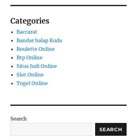
Categories
Baccarat
Bandar balap Kuda
Roulette Online
Rtp Online
Situs Judi Online
Slot Online
Togel Online
Search
SEARCH