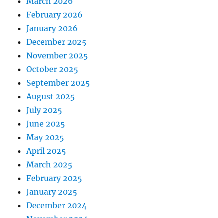
March 2026
February 2026
January 2026
December 2025
November 2025
October 2025
September 2025
August 2025
July 2025
June 2025
May 2025
April 2025
March 2025
February 2025
January 2025
December 2024