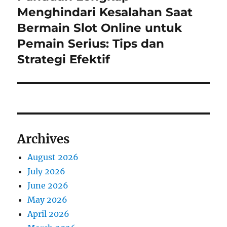
post:
Menghindari Kesalahan Saat
Bermain Slot Online untuk
Pemain Serius: Tips dan
Strategi Efektif
Archives
August 2026
July 2026
June 2026
May 2026
April 2026