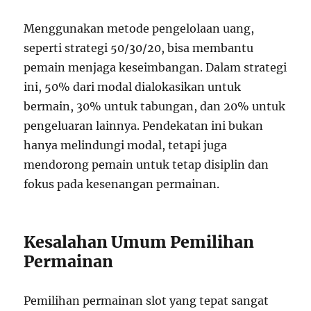
Menggunakan metode pengelolaan uang,
seperti strategi 50/30/20, bisa membantu
pemain menjaga keseimbangan. Dalam strategi
ini, 50% dari modal dialokasikan untuk
bermain, 30% untuk tabungan, dan 20% untuk
pengeluaran lainnya. Pendekatan ini bukan
hanya melindungi modal, tetapi juga
mendorong pemain untuk tetap disiplin dan
fokus pada kesenangan permainan.
Kesalahan Umum Pemilihan
Permainan
Pemilihan permainan slot yang tepat sangat