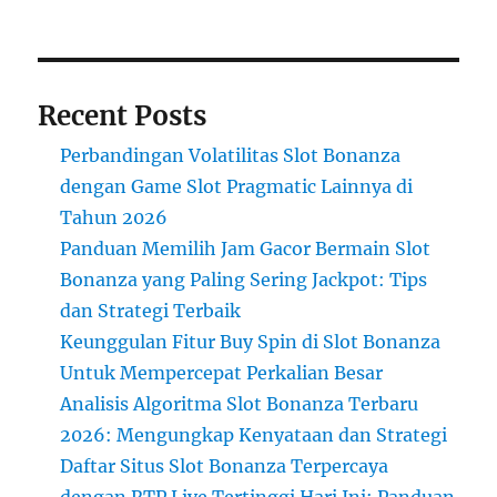
Recent Posts
Perbandingan Volatilitas Slot Bonanza
dengan Game Slot Pragmatic Lainnya di
Tahun 2026
Panduan Memilih Jam Gacor Bermain Slot
Bonanza yang Paling Sering Jackpot: Tips
dan Strategi Terbaik
Keunggulan Fitur Buy Spin di Slot Bonanza
Untuk Mempercepat Perkalian Besar
Analisis Algoritma Slot Bonanza Terbaru
2026: Mengungkap Kenyataan dan Strategi
Daftar Situs Slot Bonanza Terpercaya