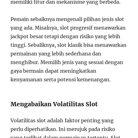
memiliki fitur dan mekanisme yang berbeda.
Pemain sebaiknya mengenali pilihan jenis slot
yang ada. Misalnya, slot progresif menawarkan
jackpot besar tetapi dengan risiko yang lebih
tinggi. Sebaliknya, slot klasik bisa menawarkan
permainan yang lebih sederhana dan
menghibur. Memilih jenis yang sesuai dengan
gaya bermain dapat meningkatkan
kenyamanan serta potensi kemenangan.
Mengabaikan Volatilitas Slot
Volatilitas slot adalah faktor penting yang
perlu diperhatikan. Ini merujuk pada risiko
yang terlibat dalam permainan tertentu. Slot