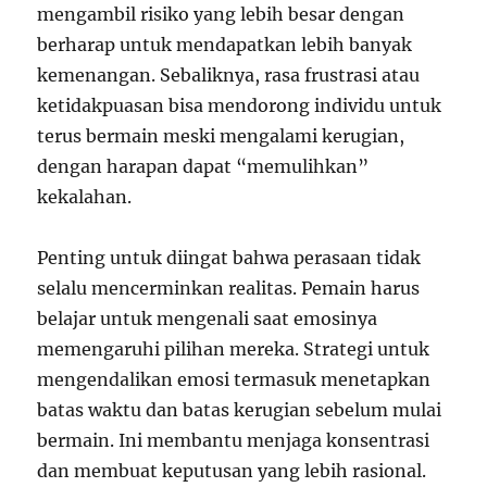
mengambil risiko yang lebih besar dengan
berharap untuk mendapatkan lebih banyak
kemenangan. Sebaliknya, rasa frustrasi atau
ketidakpuasan bisa mendorong individu untuk
terus bermain meski mengalami kerugian,
dengan harapan dapat “memulihkan”
kekalahan.
Penting untuk diingat bahwa perasaan tidak
selalu mencerminkan realitas. Pemain harus
belajar untuk mengenali saat emosinya
memengaruhi pilihan mereka. Strategi untuk
mengendalikan emosi termasuk menetapkan
batas waktu dan batas kerugian sebelum mulai
bermain. Ini membantu menjaga konsentrasi
dan membuat keputusan yang lebih rasional.