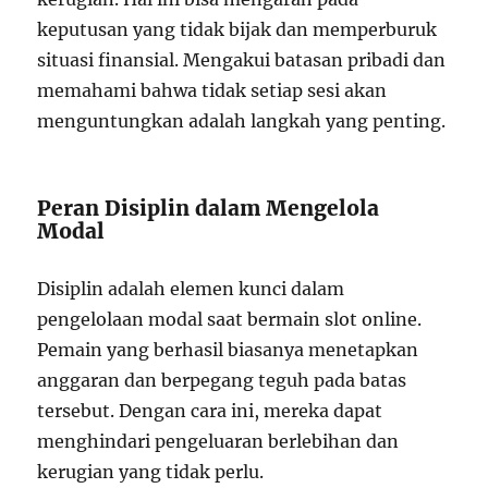
keputusan yang tidak bijak dan memperburuk
situasi finansial. Mengakui batasan pribadi dan
memahami bahwa tidak setiap sesi akan
menguntungkan adalah langkah yang penting.
Peran Disiplin dalam Mengelola
Modal
Disiplin adalah elemen kunci dalam
pengelolaan modal saat bermain slot online.
Pemain yang berhasil biasanya menetapkan
anggaran dan berpegang teguh pada batas
tersebut. Dengan cara ini, mereka dapat
menghindari pengeluaran berlebihan dan
kerugian yang tidak perlu.