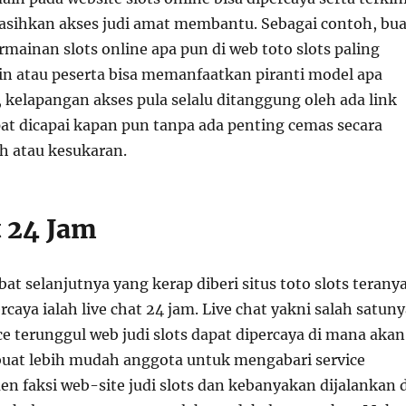
kasihkan akses judi amat membantu. Sebagai contoh, bua
mainan slots online apa pun di web toto slots paling
in atau peserta bisa memanfaatkan piranti model apa
 kelapangan akses pula selalu ditanggung oleh ada link
pat dicapai kapan pun tanpa ada penting cemas secara
h atau kesukaran.
t 24 Jam
at selanjutnya yang kerap diberi situs toto slots terany
ercaya ialah live chat 24 jam. Live chat yakni salah satun
ice terunggul web judi slots dapat dipercaya di mana akan
uat lebih mudah anggota untuk mengabari service
n faksi web-site judi slots dan kebanyakan dijalankan d