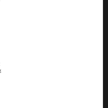
s
g
g