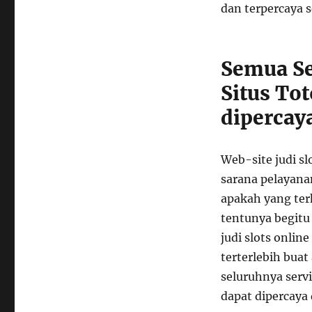
dan terpercaya 
Semua Se
Situs Tot
dipercay
Web-site judi sl
sarana pelayanan
apakah yang terh
tentunya begitu 
judi slots onlin
terterlebih bua
seluruhnya servic
dapat dipercaya 