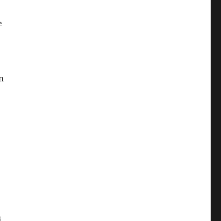
e
n
,
i