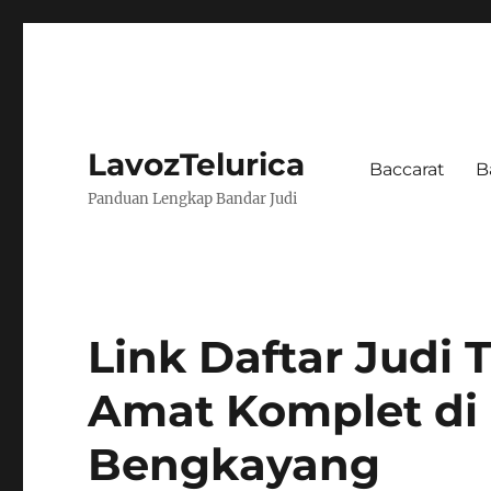
LavozTelurica
Baccarat
B
Panduan Lengkap Bandar Judi
Link Daftar Judi T
Amat Komplet di 
Bengkayang