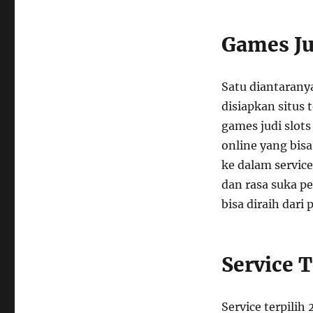
Games Ju
Satu diantarany
disiapkan situs 
games judi slot
online yang bis
ke dalam servic
dan rasa suka pe
bisa diraih dari
Service 
Service terpilih