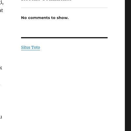
i,
at
No comments to show.
Situs Toto
k
s
u