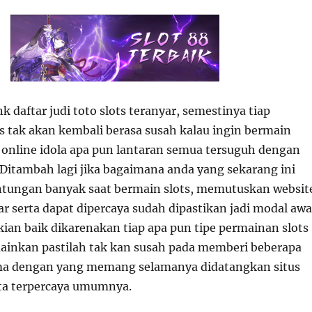
nk daftar judi toto slots teranyar, semestinya tiap
rs tak akan kembali berasa susah kalau ingin bermain
 online idola apa pun lantaran semua tersuguh dengan
 Ditambah lagi jika bagaimana anda yang sekarang ini
ntungan banyak saat bermain slots, memutuskan websit
yar serta dapat dipercaya sudah dipastikan jadi modal awa
ian baik dikarenakan tiap apa pun tipe permainan slots
ainkan pastilah tak kan susah pada memberi beberapa
a dengan yang memang selamanya didatangkan situs
erta terpercaya umumnya.