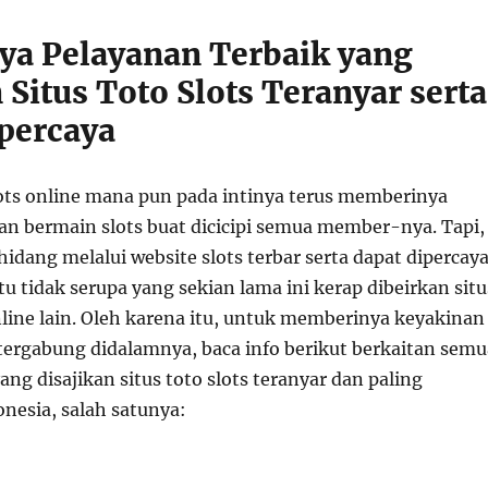
ya Pelayanan Terbaik yang
 Situs Toto Slots Teranyar serta
ipercaya
lots online mana pun pada intinya terus memberinya
an bermain slots buat dicicipi semua member-nya. Tapi,
idang melalui website slots terbar serta dapat dipercay
tu tidak serupa yang sekian lama ini kerap dibeirkan situ
online lain. Oleh karena itu, untuk memberinya keyakinan
 tergabung didalamnya, baca info berikut berkaitan semu
yang disajikan situs toto slots teranyar dan paling
onesia, salah satunya: