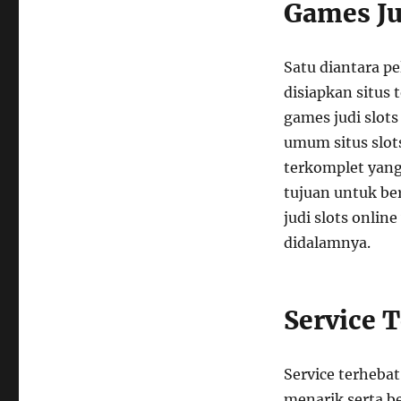
Games Ju
Satu diantara p
disiapkan situs t
games judi slot
umum situs slot
terkomplet yang
tujuan untuk be
judi slots onlin
didalamnya.
Service 
Service terhebat
menarik serta be