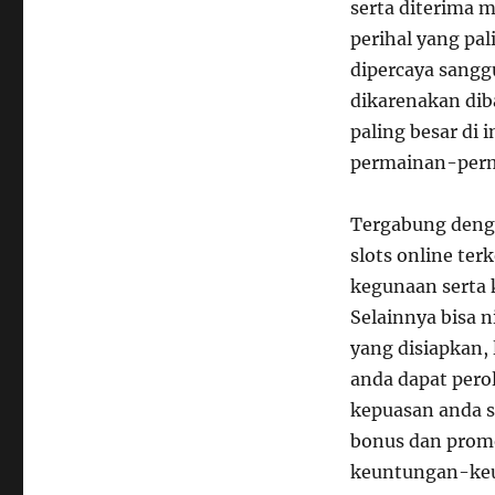
serta diterima m
perihal yang pal
dipercaya sangg
dikarenakan dib
paling besar di
permainan-perma
Tergabung denga
slots online te
kegunaan serta 
Selainnya bisa 
yang disiapkan, 
anda dapat pero
kepuasan anda s
bonus dan promo
keuntungan-keu