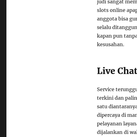
judi sangat me
slots online apa
anggota bisa gun
selalu ditanggun
kapan pun tanpa
kesusahan.
Live Cha
Service terunggu
terkini dan pali
satu diantaranya
dipercaya di ma
pelayanan layana
dijalankan di w