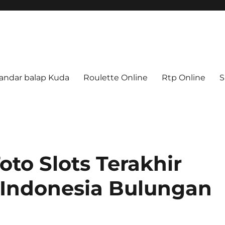
andar balap Kuda
Roulette Online
Rtp Online
S
oto Slots Terakhir
 Indonesia Bulungan