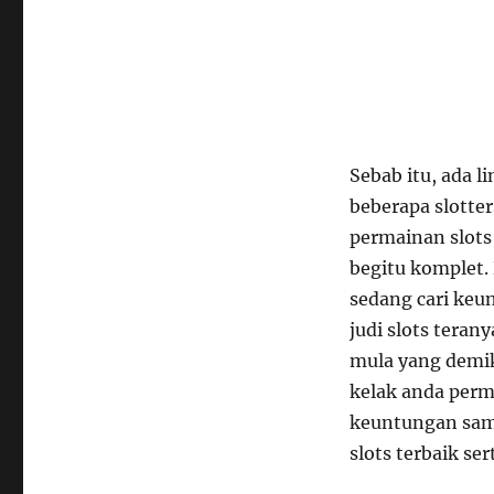
Sebab itu, ada li
beberapa slotte
permainan slots
begitu komplet.
sedang cari keu
judi slots teran
mula yang demik
kelak anda perm
keuntungan sam
slots terbaik s