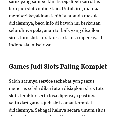
sama yang sampai kini kerap dibeirkan situs
biro judi slots online lain. Untuk itu, manfaat
memberi keyakinan lebih buat anda masuk
didalamnya, baca info di bawah ini berkaitan
seluruhnya pelayanan terbaik yang disajikan
situs toto slots terakhir serta bisa dipercaya di
Indonesia, misalnya:
Games Judi Slots Paling Komplet
Salah satunya service terhebat yang terus-
menerus selalu diberi atau disiapkan situs toto
slots terakhir serta bisa dipercaya pastinya
yaitu dari games judi slots amat komplet
didalamnya. Sebagai halnya secara umum situs