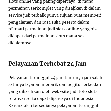
slots online yang paling dipercaya, di mana
permainan terkomplet yang disajikan di dalam
service judi terbaik punya tujuan buat memberi
pengalaman dan rasa suka peserta dalam
nikmati permainan judi slots online yang bisa
didapat dari permainan slots mana saja
didalamnya.
Pelayanan Terhebat 24 Jam
Pelayanan terunggul 24 jam tentunya jadi salah
satunya layanan menarik dan begitu berfaedah
yang dikasihkan oleh web-site judi toto slots
teranyar serta dapat dipercaya di Indonesia.
Karena oleh tersedianya pelayanan terunggul