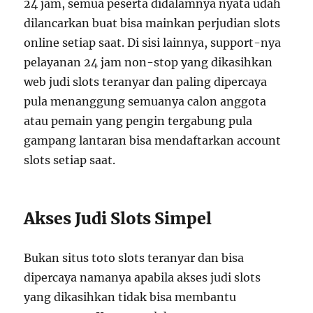
24 jam, semua peserta didalamnya nyata udah
dilancarkan buat bisa mainkan perjudian slots
online setiap saat. Di sisi lainnya, support-nya
pelayanan 24 jam non-stop yang dikasihkan
web judi slots teranyar dan paling dipercaya
pula menanggung semuanya calon anggota
atau pemain yang pengin tergabung pula
gampang lantaran bisa mendaftarkan account
slots setiap saat.
Akses Judi Slots Simpel
Bukan situs toto slots teranyar dan bisa
dipercaya namanya apabila akses judi slots
yang dikasihkan tidak bisa membantu