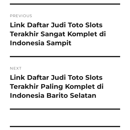
Post
PREVIOUS
navigation
Link Daftar Judi Toto Slots
Previous
post:
Terakhir Sangat Komplet di
Indonesia Sampit
NEXT
Link Daftar Judi Toto Slots
Next
post:
Terakhir Paling Komplet di
Indonesia Barito Selatan