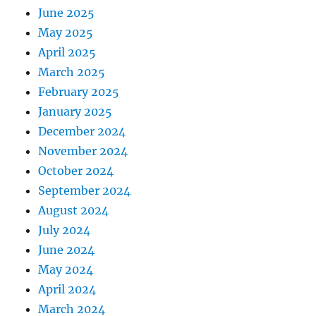
June 2025
May 2025
April 2025
March 2025
February 2025
January 2025
December 2024
November 2024
October 2024
September 2024
August 2024
July 2024
June 2024
May 2024
April 2024
March 2024