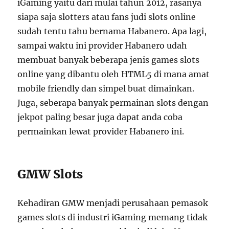
iGaming yaitu dari mulai tahun 2012, rasanya
siapa saja slotters atau fans judi slots online
sudah tentu tahu bernama Habanero. Apa lagi,
sampai waktu ini provider Habanero udah
membuat banyak beberapa jenis games slots
online yang dibantu oleh HTML5 di mana amat
mobile friendly dan simpel buat dimainkan.
Juga, seberapa banyak permainan slots dengan
jekpot paling besar juga dapat anda coba
permainkan lewat provider Habanero ini.
GMW Slots
Kehadiran GMW menjadi perusahaan pemasok
games slots di industri iGaming memang tidak