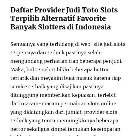
Daftar Provider Judi Toto Slots
Terpilih Alternatif Favorite
Banyak Slotters di Indonesia
Semuanya yang terhidang di web-site judi slots
terpercaya dan terbaik pastinya selalu
mengundang perhatian tiap beberapa penjudi.
Maka, hal tersebut bikin beberapa bettor
tertarik dan meyakini buat masuk karena tiap
service terbaik yang disajikan pastinya
ditanggung memberikan kepuasan, terlebih
dari macam-macam permainan slots online
yang didatangkan dari jumlah provider slots
terbaik yang tentu memungkinnya beberapa
bettor sekaligus simpel temukan kesempatan