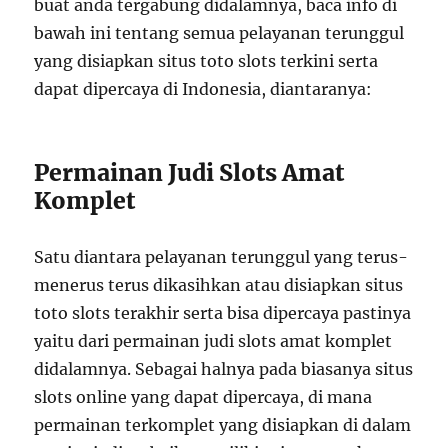
buat anda tergabung didalamnya, baca info di
bawah ini tentang semua pelayanan terunggul
yang disiapkan situs toto slots terkini serta
dapat dipercaya di Indonesia, diantaranya:
Permainan Judi Slots Amat
Komplet
Satu diantara pelayanan terunggul yang terus-
menerus terus dikasihkan atau disiapkan situs
toto slots terakhir serta bisa dipercaya pastinya
yaitu dari permainan judi slots amat komplet
didalamnya. Sebagai halnya pada biasanya situs
slots online yang dapat dipercaya, di mana
permainan terkomplet yang disiapkan di dalam