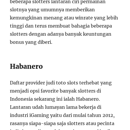
beberapa slotters lantaran ciri permainan
slotnya yang umumnya memberikan
kemungkinan menang atau winrate yang lebih
tinggi dan terus membuat bahagia beberapa
slotters dengan adanya banyak keuntungan
bonus yang diberi.
Habanero
Daftar provider judi toto slots terhebat yang
menjadi opsi favorite banyak slotters di
Indonesia sekarang ini ialah Habanero.
Lantaran udah lumayan lama bekerja di
industri iGaming yaitu dari mulai tahun 2012,
rasanya siapa-siapa saja slotters atau pecinta