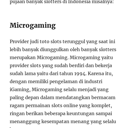
pujaan banyak slotters di Indonesia misalnya:
Microgaming
Provider judi toto slots terunggul yang saat ini
lebih banyak diunggulkan oleh banyak slotters
merupakan Microgaming. Microgaming yaitu
provider slots yang sudah berdiri dan bekerja
sudah lama yaitu dari tahun 1994. Karena itu,
dengan memiliki pengelaman di industri
iGaming, Microgaming selalu menjadi yang
paling depan dalam mendatangkan bermacam
ragam permainan slots online yang komplet,
ringan berikan beberapa keuntungan sampai
menanggung kesempatan menang yang selalu