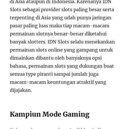
di Asia ataupun di Indonesia. Karenanya IDN
Slots sebagai provider slots paling besar serta
terpenting di Asia yang udah punya jaringan
pasar paling luas maka tiap macam-macam
permainan slotnya benar-benar diketahui
banyak slotters. IDN Slots selalu menekankan
permainan slots online yang gampang untuk
dimainkan dibantu oleh banyaknya opsi
bahasa, permainan slots yang dukungan buat
semua type piranti sampai jumlah juga
macam-macam keuntungan atraktif yang
dijajakan.
Kampiun Mode Gaming