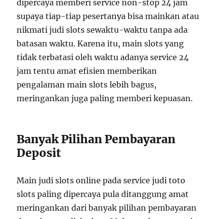
dipercaya memberi service non-stop 24 jam
supaya tiap-tiap pesertanya bisa mainkan atau
nikmati judi slots sewaktu-waktu tanpa ada
batasan waktu. Karena itu, main slots yang
tidak terbatasi oleh waktu adanya service 24
jam tentu amat efisien memberikan
pengalaman main slots lebih bagus,
meringankan juga paling memberi kepuasan.
Banyak Pilihan Pembayaran
Deposit
Main judi slots online pada service judi toto
slots paling dipercaya pula ditanggung amat
meringankan dari banyak pilihan pembayaran