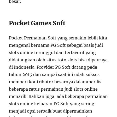
besar.
Pocket Games Soft
Pocket Permainan Soft yang semakin lebih kita
mengenal bernama PG Soft sebagai basis judi
slots online terunggul dan terfavorit yang
didatangkan oleh situs toto slots bisa dipercaya
di Indonesia. Provider PG Soft datang pada
tahun 2015 dan sampai saat ini udah sukses
memberi kontributor besarnya dalammerilis
beberapa ratus permainan judi slots online
menarik. Bahkan juga, ada beberapa permainan
slots online keluaran PG Soft yang sering
menjadi opsi terbaik buat dipermainkan