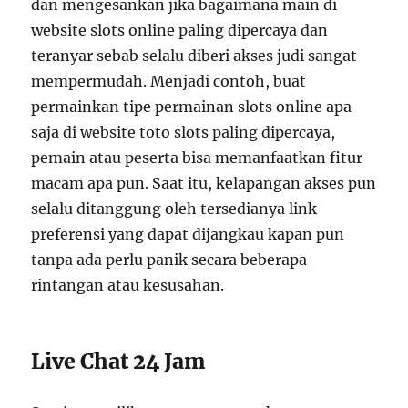
dan mengesankan jika bagaimana main di
website slots online paling dipercaya dan
teranyar sebab selalu diberi akses judi sangat
mempermudah. Menjadi contoh, buat
permainkan tipe permainan slots online apa
saja di website toto slots paling dipercaya,
pemain atau peserta bisa memanfaatkan fitur
macam apa pun. Saat itu, kelapangan akses pun
selalu ditanggung oleh tersedianya link
preferensi yang dapat dijangkau kapan pun
tanpa ada perlu panik secara beberapa
rintangan atau kesusahan.
Live Chat 24 Jam