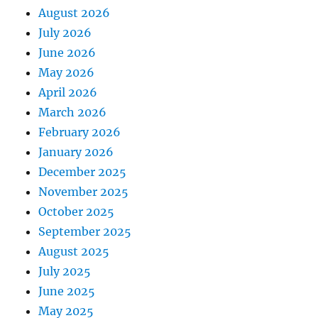
August 2026
July 2026
June 2026
May 2026
April 2026
March 2026
February 2026
January 2026
December 2025
November 2025
October 2025
September 2025
August 2025
July 2025
June 2025
May 2025