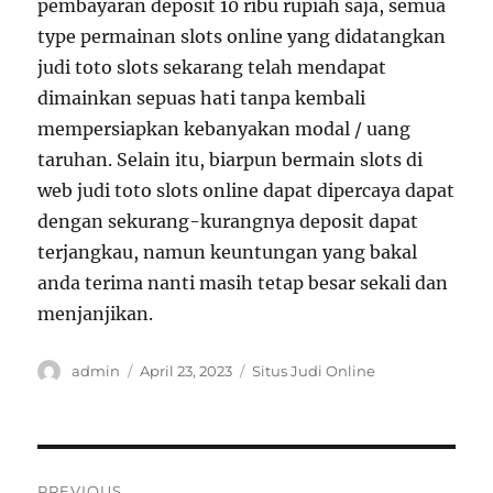
pembayaran deposit 10 ribu rupiah saja, semua
type permainan slots online yang didatangkan
judi toto slots sekarang telah mendapat
dimainkan sepuas hati tanpa kembali
mempersiapkan kebanyakan modal / uang
taruhan. Selain itu, biarpun bermain slots di
web judi toto slots online dapat dipercaya dapat
dengan sekurang-kurangnya deposit dapat
terjangkau, namun keuntungan yang bakal
anda terima nanti masih tetap besar sekali dan
menjanjikan.
Author
Posted
Categories
admin
April 23, 2023
Situs Judi Online
on
Post
PREVIOUS