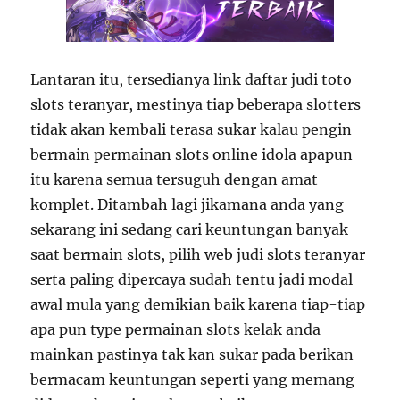
Lantaran itu, tersedianya link daftar judi toto
slots teranyar, mestinya tiap beberapa slotters
tidak akan kembali terasa sukar kalau pengin
bermain permainan slots online idola apapun
itu karena semua tersuguh dengan amat
komplet. Ditambah lagi jikamana anda yang
sekarang ini sedang cari keuntungan banyak
saat bermain slots, pilih web judi slots teranyar
serta paling dipercaya sudah tentu jadi modal
awal mula yang demikian baik karena tiap-tiap
apa pun type permainan slots kelak anda
mainkan pastinya tak kan sukar pada berikan
bermacam keuntungan seperti yang memang