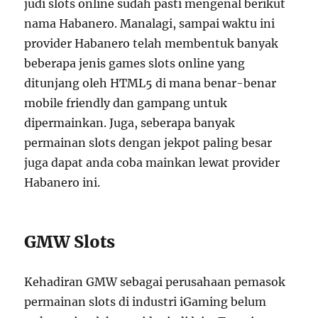
judi slots online sudah pasti mengenal berikut
nama Habanero. Manalagi, sampai waktu ini
provider Habanero telah membentuk banyak
beberapa jenis games slots online yang
ditunjang oleh HTML5 di mana benar-benar
mobile friendly dan gampang untuk
dipermainkan. Juga, seberapa banyak
permainan slots dengan jekpot paling besar
juga dapat anda coba mainkan lewat provider
Habanero ini.
GMW Slots
Kehadiran GMW sebagai perusahaan pemasok
permainan slots di industri iGaming belum