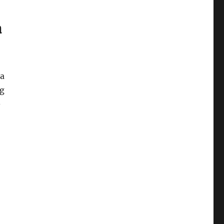
a
na
ng
-