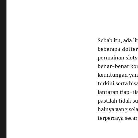
Sebab itu, ada li
beberapa slotter
permainan slots
benar-benar kom
keuntungan yang
terkini serta bi
lantaran tiap-t
pastilah tidak 
halnya yang sel
terpercaya seca