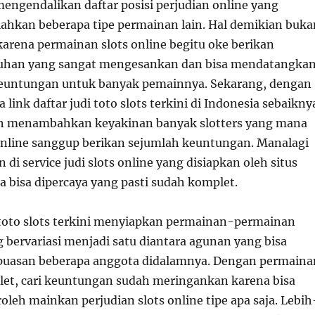
 mengendalikan daftar posisi perjudian online yang
hkan beberapa tipe permainan lain. Hal demikian buka
karena permainan slots online begitu oke berikan
uhan yang sangat mengesankan dan bisa mendatangka
keuntungan untuk banyak pemainnya. Sekarang, dengan
link daftar judi toto slots terkini di Indonesia sebaikny
h menambahkan keyakinan banyak slotters yang mana
 online sanggup berikan sejumlah keuntungan. Manalagi
 di service judi slots online yang disiapkan oleh situs
rta bisa dipercaya yang pasti sudah komplet.
i toto slots terkini menyiapkan permainan-permainan
g bervariasi menjadi satu diantara agunan yang bisa
uasan beberapa anggota didalamnya. Dengan permaina
let, cari keuntungan sudah meringankan karena bisa
eroleh mainkan perjudian slots online tipe apa saja. Lebih