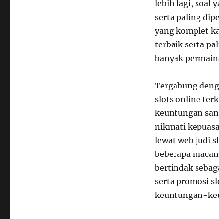
lebih lagi, soal
serta paling di
yang komplet ka
terbaik serta p
banyak permaina
Tergabung denga
slots online te
keuntungan sang
nikmati kepuasan
lewat web judi s
beberapa macam
bertindak sebag
serta promosi s
keuntungan-keu