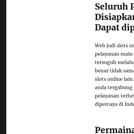
Seluruh 
Disiapkan
Dapat di
Web judi slots 
pelayanan main 
tersuguh melalui
benar tidak sama
slots online la
anda tergabung 
pelayanan terheb
dipercaya di Ind
Permaina