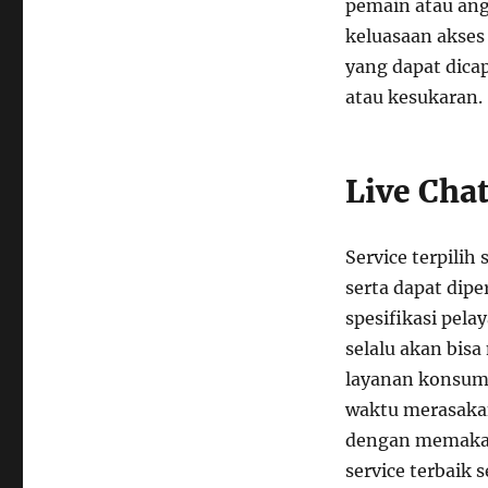
pemain atau angg
keluasaan akses 
yang dapat dica
atau kesukaran.
Live Cha
Service terpilih 
serta dapat dipe
spesifikasi pela
selalu akan bis
layanan konsume
waktu merasakan
dengan memakai 
service terbaik