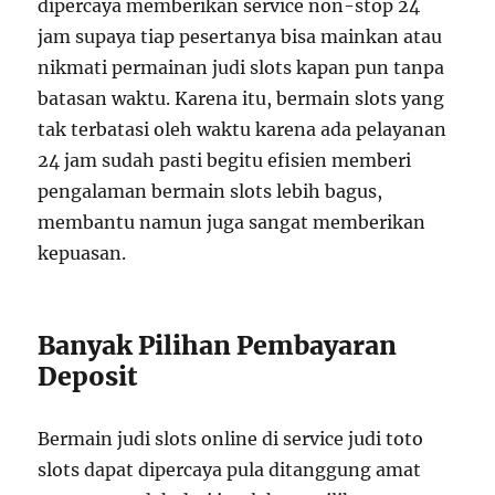
dipercaya memberikan service non-stop 24
jam supaya tiap pesertanya bisa mainkan atau
nikmati permainan judi slots kapan pun tanpa
batasan waktu. Karena itu, bermain slots yang
tak terbatasi oleh waktu karena ada pelayanan
24 jam sudah pasti begitu efisien memberi
pengalaman bermain slots lebih bagus,
membantu namun juga sangat memberikan
kepuasan.
Banyak Pilihan Pembayaran
Deposit
Bermain judi slots online di service judi toto
slots dapat dipercaya pula ditanggung amat