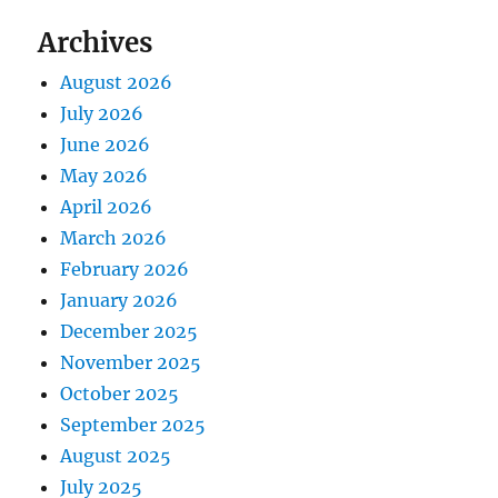
Archives
August 2026
July 2026
June 2026
May 2026
April 2026
March 2026
February 2026
January 2026
December 2025
November 2025
October 2025
September 2025
August 2025
July 2025