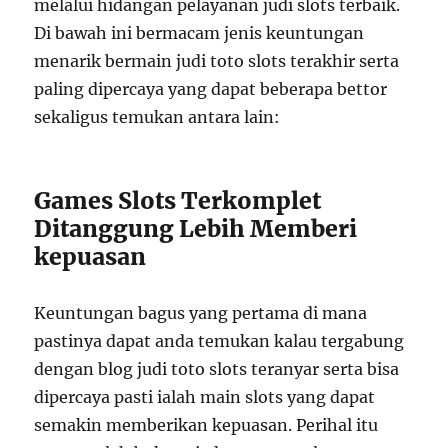
melalui hidangan pelayanan judi slots terbaik.
Di bawah ini bermacam jenis keuntungan
menarik bermain judi toto slots terakhir serta
paling dipercaya yang dapat beberapa bettor
sekaligus temukan antara lain:
Games Slots Terkomplet
Ditanggung Lebih Memberi
kepuasan
Keuntungan bagus yang pertama di mana
pastinya dapat anda temukan kalau tergabung
dengan blog judi toto slots teranyar serta bisa
dipercaya pasti ialah main slots yang dapat
semakin memberikan kepuasan. Perihal itu