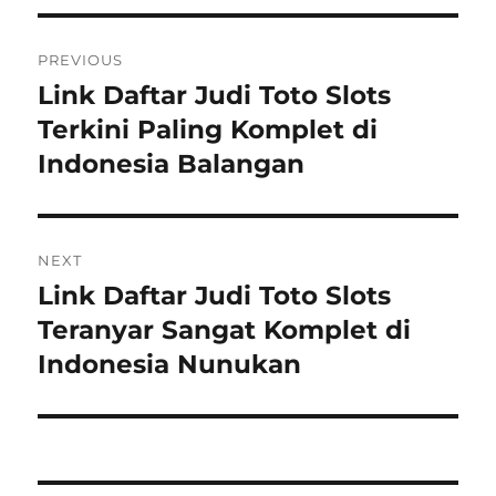
Post
PREVIOUS
navigation
Link Daftar Judi Toto Slots
Previous
post:
Terkini Paling Komplet di
Indonesia Balangan
NEXT
Link Daftar Judi Toto Slots
Next
post:
Teranyar Sangat Komplet di
Indonesia Nunukan