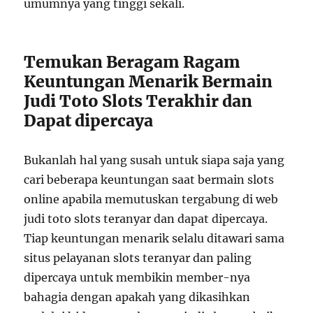
umumnya yang tinggi sekali.
Temukan Beragam Ragam
Keuntungan Menarik Bermain
Judi Toto Slots Terakhir dan
Dapat dipercaya
Bukanlah hal yang susah untuk siapa saja yang
cari beberapa keuntungan saat bermain slots
online apabila memutuskan tergabung di web
judi toto slots teranyar dan dapat dipercaya.
Tiap keuntungan menarik selalu ditawari sama
situs pelayanan slots teranyar dan paling
dipercaya untuk membikin member-nya
bahagia dengan apakah yang dikasihkan