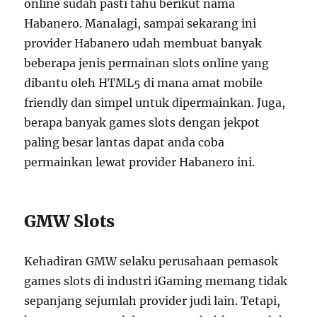
online sudah pasti tahu berikut nama
Habanero. Manalagi, sampai sekarang ini
provider Habanero udah membuat banyak
beberapa jenis permainan slots online yang
dibantu oleh HTML5 di mana amat mobile
friendly dan simpel untuk dipermainkan. Juga,
berapa banyak games slots dengan jekpot
paling besar lantas dapat anda coba
permainkan lewat provider Habanero ini.
GMW Slots
Kehadiran GMW selaku perusahaan pemasok
games slots di industri iGaming memang tidak
sepanjang sejumlah provider judi lain. Tetapi,