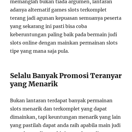
memanglah bukan tiada argumen, lantaran
adanya alternatif games slots terkomplet
terang jadi agunan kepuasan semuanya peserta
yang sekarang ini pasti bisa coba
keberuntungan paling baik pada bermain judi
slots online dengan mainkan permainan slots
tipe yang mana saja pula.
Selalu Banyak Promosi Teranyar
yang Menarik
Bukan lantaran terdapat banyak permainan
slots menarik dan terkomplet yang dapat
dimainkan, tapi keuntungan menarik yang lain
yang pastilah dapat anda raih apabila main judi