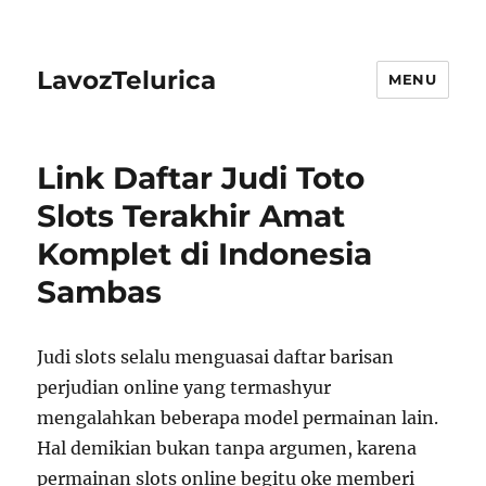
LavozTelurica
MENU
Link Daftar Judi Toto
Slots Terakhir Amat
Komplet di Indonesia
Sambas
Judi slots selalu menguasai daftar barisan
perjudian online yang termashyur
mengalahkan beberapa model permainan lain.
Hal demikian bukan tanpa argumen, karena
permainan slots online begitu oke memberi