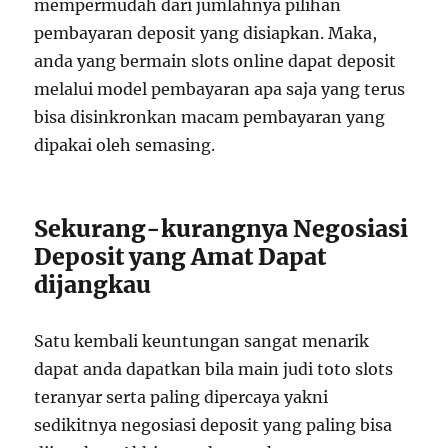
mempermudah dari jumlahnya pilihan
pembayaran deposit yang disiapkan. Maka,
anda yang bermain slots online dapat deposit
melalui model pembayaran apa saja yang terus
bisa disinkronkan macam pembayaran yang
dipakai oleh semasing.
Sekurang-kurangnya Negosiasi
Deposit yang Amat Dapat
dijangkau
Satu kembali keuntungan sangat menarik
dapat anda dapatkan bila main judi toto slots
teranyar serta paling dipercaya yakni
sedikitnya negosiasi deposit yang paling bisa