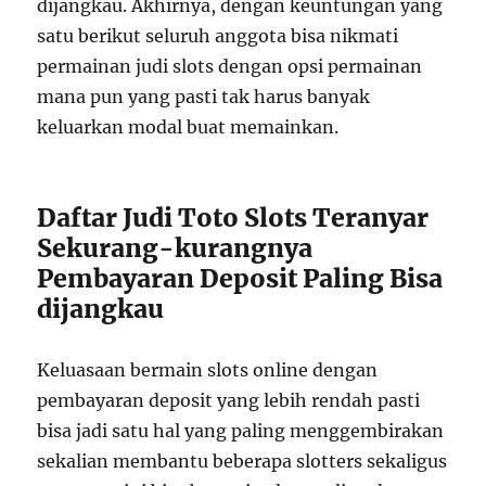
dijangkau. Akhirnya, dengan keuntungan yang
satu berikut seluruh anggota bisa nikmati
permainan judi slots dengan opsi permainan
mana pun yang pasti tak harus banyak
keluarkan modal buat memainkan.
Daftar Judi Toto Slots Teranyar
Sekurang-kurangnya
Pembayaran Deposit Paling Bisa
dijangkau
Keluasaan bermain slots online dengan
pembayaran deposit yang lebih rendah pasti
bisa jadi satu hal yang paling menggembirakan
sekalian membantu beberapa slotters sekaligus