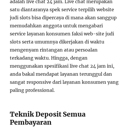
adalah live chat 24 jam. Live chat merupakan
satu diantaranya spek service terpilih website
judi slots bisa dipercaya di mana akan sanggup
memudahkan anggota untuk mengabari
service layanan konsumen faksi web-site judi
slots serta umumnya dikerjakan di waktu
mengenyam rintangan atau persoalan
terkadang waktu. Hingga, dengan
menggunakan spesifikasi live chat 24 jam ini,
anda bakal mendapat layanan terunggul dan
sangat responsive dari layanan konsumen yang
paling professional.
Teknik Deposit Semua
Pembayaran