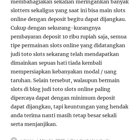
membahagiakan sekalian meringankan banyak
slotters sekaligus yang saat ini bisa main slots
online dengan deposit begitu dapat dijangkau.
Cukup dengan sekurang-kurangnya
pembayaran deposit 10 ribu rupiah saja, semua
tipe permainan slots online yang didatangkan
judi toto slots sekarang telah mendapatkan
dimainkan sepuas hati tiada kembali
mempersiapkan kebanyakan modal / uang
taruhan. Selain tersebut, walaupun bermain
slots di blog judi toto slots online paling
dipercaya dapat dengan minimum deposit
dapat dijangkau, tapi keuntungan yang hendak
anda terima nanti masih tetap besar sekali
serta menjanjikan.