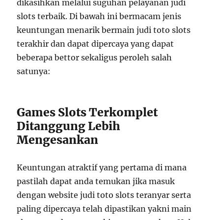
dikasihkan melalui suguhan pelayanan judi
slots terbaik. Di bawah ini bermacam jenis
keuntungan menarik bermain judi toto slots
terakhir dan dapat dipercaya yang dapat
beberapa bettor sekaligus peroleh salah
satunya:
Games Slots Terkomplet
Ditanggung Lebih
Mengesankan
Keuntungan atraktif yang pertama di mana
pastilah dapat anda temukan jika masuk
dengan website judi toto slots teranyar serta
paling dipercaya telah dipastikan yakni main