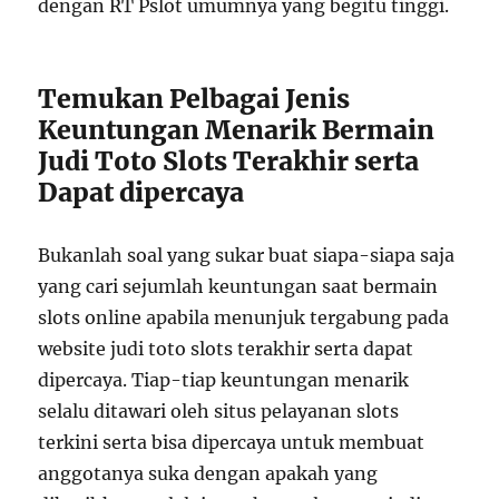
dengan RT Pslot umumnya yang begitu tinggi.
Temukan Pelbagai Jenis
Keuntungan Menarik Bermain
Judi Toto Slots Terakhir serta
Dapat dipercaya
Bukanlah soal yang sukar buat siapa-siapa saja
yang cari sejumlah keuntungan saat bermain
slots online apabila menunjuk tergabung pada
website judi toto slots terakhir serta dapat
dipercaya. Tiap-tiap keuntungan menarik
selalu ditawari oleh situs pelayanan slots
terkini serta bisa dipercaya untuk membuat
anggotanya suka dengan apakah yang