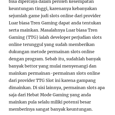
bisa dipercaya dalam peroleh kesempatan
keuntungan tinggi, karenanya kebanyakan
sejumlah game judi slots online dari provider
Luar biasa Tren Gaming dapat anda tentukan
serta mainkan. Masalahnya Luar biasa Tren
Gaming (TTG) ialah developer perjudian slots
online terunggul yang sudah memberikan
dukungan metode permainan slots online
dengan program. Sebab itu, sudahlah banyak
banyak bettor yang mulai menyenangi dan
mainkan permainan-permainan slots online
dari provider TTG Slot ini karena gampang
dimainkan. Di sisi lainnya, permainan slots apa
saja dari Hebat Mode Gaming yang anda
mainkan pula selalu miliki potensi besar
memberinya sangat banyak keuntungan.