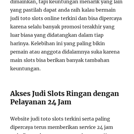
dimainkan, tapi keuntungan menarik yang lain
yang pastilah dapat anda raih kalau bermain
judi toto slots online terkini dan bisa dipercaya
karena selalu banyak promosi terakhir yang
luar biasa yang didatangkan dalam tiap
harinya. Kelebihan ini yang paling bikin
pemain atau anggota didalamnya suka karena
main slots bisa berikan banyak tambahan
keuntungan.
Akses Judi Slots Ringan dengan
Pelayanan 24 Jam
Website judi toto slots terkini serta paling
dipercaya terus memberikan service 24 jam