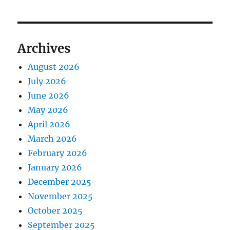
Archives
August 2026
July 2026
June 2026
May 2026
April 2026
March 2026
February 2026
January 2026
December 2025
November 2025
October 2025
September 2025