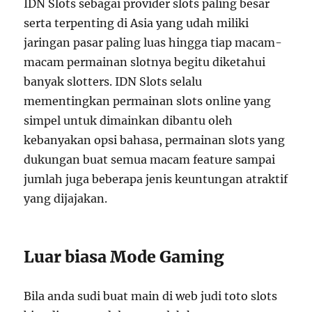
IDN Slots sebagai provider slots paling besar
serta terpenting di Asia yang udah miliki
jaringan pasar paling luas hingga tiap macam-
macam permainan slotnya begitu diketahui
banyak slotters. IDN Slots selalu
mementingkan permainan slots online yang
simpel untuk dimainkan dibantu oleh
kebanyakan opsi bahasa, permainan slots yang
dukungan buat semua macam feature sampai
jumlah juga beberapa jenis keuntungan atraktif
yang dijajakan.
Luar biasa Mode Gaming
Bila anda sudi buat main di web judi toto slots