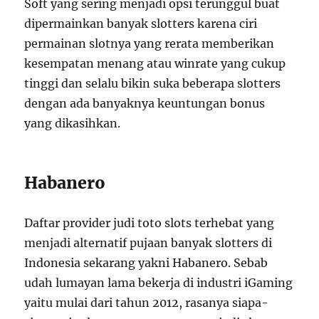
Soft yang sering menjadi opsi terunggul buat
dipermainkan banyak slotters karena ciri
permainan slotnya yang rerata memberikan
kesempatan menang atau winrate yang cukup
tinggi dan selalu bikin suka beberapa slotters
dengan ada banyaknya keuntungan bonus
yang dikasihkan.
Habanero
Daftar provider judi toto slots terhebat yang
menjadi alternatif pujaan banyak slotters di
Indonesia sekarang yakni Habanero. Sebab
udah lumayan lama bekerja di industri iGaming
yaitu mulai dari tahun 2012, rasanya siapa-