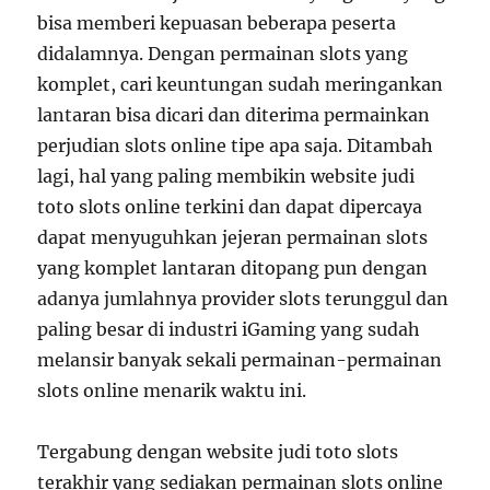
bisa memberi kepuasan beberapa peserta
didalamnya. Dengan permainan slots yang
komplet, cari keuntungan sudah meringankan
lantaran bisa dicari dan diterima permainkan
perjudian slots online tipe apa saja. Ditambah
lagi, hal yang paling membikin website judi
toto slots online terkini dan dapat dipercaya
dapat menyuguhkan jejeran permainan slots
yang komplet lantaran ditopang pun dengan
adanya jumlahnya provider slots terunggul dan
paling besar di industri iGaming yang sudah
melansir banyak sekali permainan-permainan
slots online menarik waktu ini.
Tergabung dengan website judi toto slots
terakhir yang sediakan permainan slots online