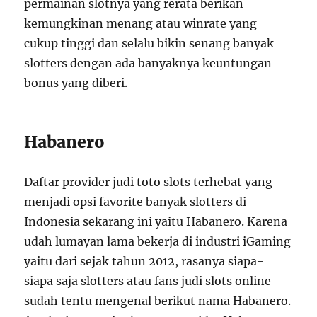
permainan slotnya yang rerata berikan
kemungkinan menang atau winrate yang
cukup tinggi dan selalu bikin senang banyak
slotters dengan ada banyaknya keuntungan
bonus yang diberi.
Habanero
Daftar provider judi toto slots terhebat yang
menjadi opsi favorite banyak slotters di
Indonesia sekarang ini yaitu Habanero. Karena
udah lumayan lama bekerja di industri iGaming
yaitu dari sejak tahun 2012, rasanya siapa-
siapa saja slotters atau fans judi slots online
sudah tentu mengenal berikut nama Habanero.