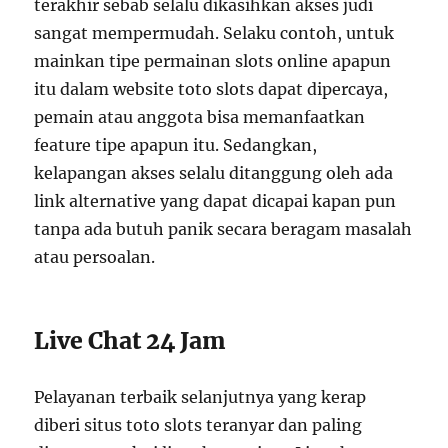
terakhir sebab selalu dikasihkan akses judi
sangat mempermudah. Selaku contoh, untuk
mainkan tipe permainan slots online apapun
itu dalam website toto slots dapat dipercaya,
pemain atau anggota bisa memanfaatkan
feature tipe apapun itu. Sedangkan,
kelapangan akses selalu ditanggung oleh ada
link alternative yang dapat dicapai kapan pun
tanpa ada butuh panik secara beragam masalah
atau persoalan.
Live Chat 24 Jam
Pelayanan terbaik selanjutnya yang kerap
diberi situs toto slots teranyar dan paling