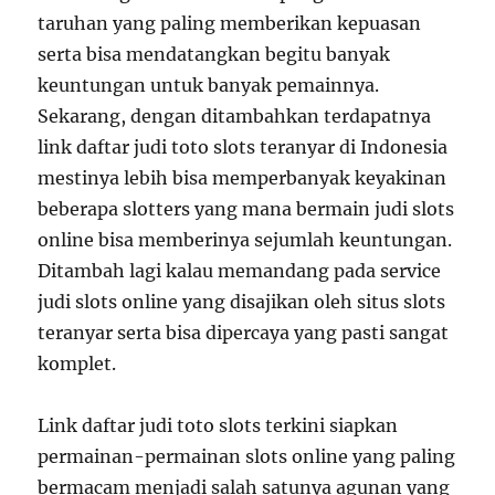
taruhan yang paling memberikan kepuasan
serta bisa mendatangkan begitu banyak
keuntungan untuk banyak pemainnya.
Sekarang, dengan ditambahkan terdapatnya
link daftar judi toto slots teranyar di Indonesia
mestinya lebih bisa memperbanyak keyakinan
beberapa slotters yang mana bermain judi slots
online bisa memberinya sejumlah keuntungan.
Ditambah lagi kalau memandang pada service
judi slots online yang disajikan oleh situs slots
teranyar serta bisa dipercaya yang pasti sangat
komplet.
Link daftar judi toto slots terkini siapkan
permainan-permainan slots online yang paling
bermacam menjadi salah satunya agunan yang