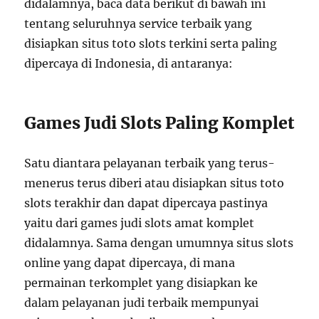
didalamnya, baca data berikut di bawah ini
tentang seluruhnya service terbaik yang
disiapkan situs toto slots terkini serta paling
dipercaya di Indonesia, di antaranya:
Games Judi Slots Paling Komplet
Satu diantara pelayanan terbaik yang terus-
menerus terus diberi atau disiapkan situs toto
slots terakhir dan dapat dipercaya pastinya
yaitu dari games judi slots amat komplet
didalamnya. Sama dengan umumnya situs slots
online yang dapat dipercaya, di mana
permainan terkomplet yang disiapkan ke
dalam pelayanan judi terbaik mempunyai