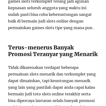
games slots terkomplet terang jadi agunan
kepuasan seluruh anggota yang waktu ini
sudah pasti bisa coba keberuntungan sangat
baik di bermain judi slots online dengan
permainkan games slots tipe yang mana pun .
Terus-menerus Banyak
Promosi Teranyar yang Menarik
Tidak dikarenakan terdapat beberapa
permainan slots menarik dan terkomplet yang
dapat dimainkan, tapi keuntungan menarik
yang lain yang pastilah dapat anda capai kalau
bermain judi toto slots online terakhir serta
bisa dipercaya lantaran selalu banyak promosi