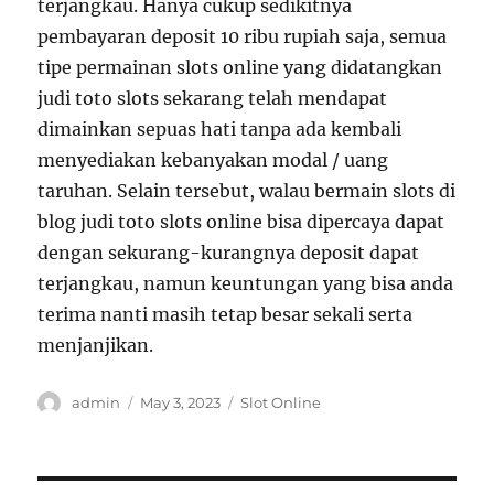
terjangkau. Hanya cukup sedikitnya
pembayaran deposit 10 ribu rupiah saja, semua
tipe permainan slots online yang didatangkan
judi toto slots sekarang telah mendapat
dimainkan sepuas hati tanpa ada kembali
menyediakan kebanyakan modal / uang
taruhan. Selain tersebut, walau bermain slots di
blog judi toto slots online bisa dipercaya dapat
dengan sekurang-kurangnya deposit dapat
terjangkau, namun keuntungan yang bisa anda
terima nanti masih tetap besar sekali serta
menjanjikan.
Author
Posted
Categories
admin
May 3, 2023
Slot Online
on