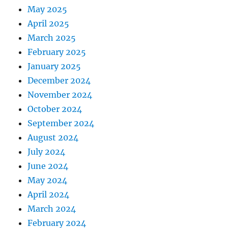
May 2025
April 2025
March 2025
February 2025
January 2025
December 2024
November 2024
October 2024
September 2024
August 2024
July 2024
June 2024
May 2024
April 2024
March 2024
February 2024