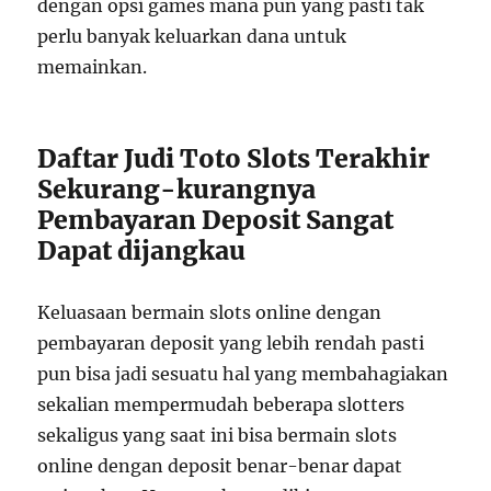
dengan opsi games mana pun yang pasti tak
perlu banyak keluarkan dana untuk
memainkan.
Daftar Judi Toto Slots Terakhir
Sekurang-kurangnya
Pembayaran Deposit Sangat
Dapat dijangkau
Keluasaan bermain slots online dengan
pembayaran deposit yang lebih rendah pasti
pun bisa jadi sesuatu hal yang membahagiakan
sekalian mempermudah beberapa slotters
sekaligus yang saat ini bisa bermain slots
online dengan deposit benar-benar dapat