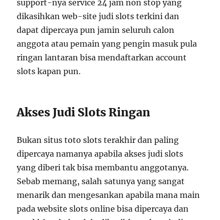
support-nya service 24 jam non stop yang
dikasihkan web-site judi slots terkini dan
dapat dipercaya pun jamin seluruh calon
anggota atau pemain yang pengin masuk pula
ringan lantaran bisa mendaftarkan account
slots kapan pun.
Akses Judi Slots Ringan
Bukan situs toto slots terakhir dan paling
dipercaya namanya apabila akses judi slots
yang diberi tak bisa membantu anggotanya.
Sebab memang, salah satunya yang sangat
menarik dan mengesankan apabila mana main
pada website slots online bisa dipercaya dan