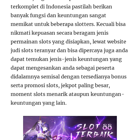
terkomplet di Indonesia pastilah berikan
banyak fungsi dan keuntungan sangat
memikat untuk beberapa slotters. Kecuali bisa
nikmati kepuasan secara beragam jenis
permainan slots yang disiapkan, lewat website
judi slots teranyar dan bisa dipercaya juga anda
dapat temukan jenis-jenis keuntungan yang
dapat mengesankan anda sebagai peserta
didalamnya semisal dengan tersedianya bonus
serta promosi slots, jekpot paling besar,
moment slots menarik ataupun keuntungan-
keuntungan yang lain.