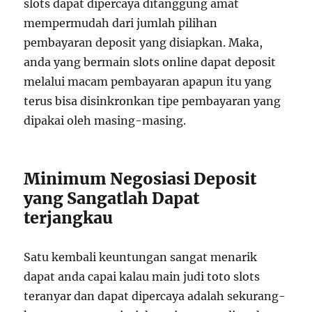
slots dapat dipercaya ditanggung amat
mempermudah dari jumlah pilihan
pembayaran deposit yang disiapkan. Maka,
anda yang bermain slots online dapat deposit
melalui macam pembayaran apapun itu yang
terus bisa disinkronkan tipe pembayaran yang
dipakai oleh masing-masing.
Minimum Negosiasi Deposit
yang Sangatlah Dapat
terjangkau
Satu kembali keuntungan sangat menarik
dapat anda capai kalau main judi toto slots
teranyar dan dapat dipercaya adalah sekurang-