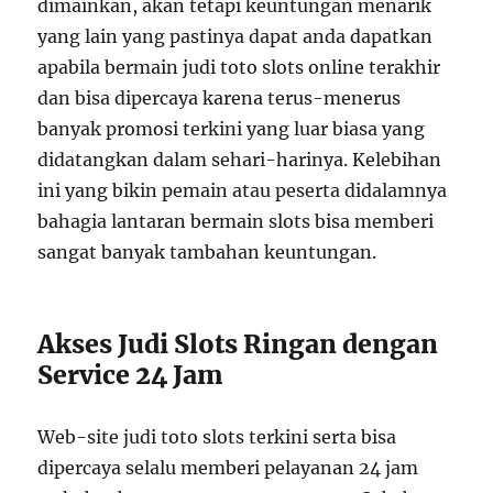
dimainkan, akan tetapi keuntungan menarik
yang lain yang pastinya dapat anda dapatkan
apabila bermain judi toto slots online terakhir
dan bisa dipercaya karena terus-menerus
banyak promosi terkini yang luar biasa yang
didatangkan dalam sehari-harinya. Kelebihan
ini yang bikin pemain atau peserta didalamnya
bahagia lantaran bermain slots bisa memberi
sangat banyak tambahan keuntungan.
Akses Judi Slots Ringan dengan
Service 24 Jam
Web-site judi toto slots terkini serta bisa
dipercaya selalu memberi pelayanan 24 jam