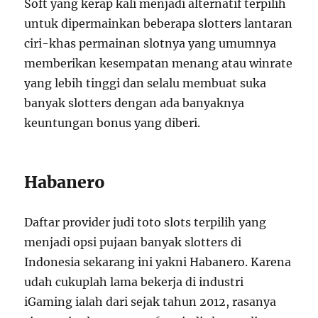
Soft yang kerap kali menjadi alternatif terpilih
untuk dipermainkan beberapa slotters lantaran
ciri-khas permainan slotnya yang umumnya
memberikan kesempatan menang atau winrate
yang lebih tinggi dan selalu membuat suka
banyak slotters dengan ada banyaknya
keuntungan bonus yang diberi.
Habanero
Daftar provider judi toto slots terpilih yang
menjadi opsi pujaan banyak slotters di
Indonesia sekarang ini yakni Habanero. Karena
udah cukuplah lama bekerja di industri
iGaming ialah dari sejak tahun 2012, rasanya