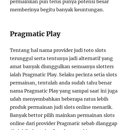
permainkan pun terus punya potensi besar
memberinya begitu banyak keuntungan.
Pragmatic Play
Tentang hal nama provider judi toto slots
terunggul serta tentunya jadi alternatif yang
amat banyak diunggulkan semuanya slotters
ialah Pragmatic Play. Selaku pecinta setia slots
permainan, tentulah anda sudah tahu benar
nama Pragmatic Play yang sampai saat ini juga
udah menyembahkan beberapa ratus lebih
produk permainan judi slots online menarik.
Banyak bettor pilih mainkan permainan slots
online dari provider Pragmatic sebab dianggap