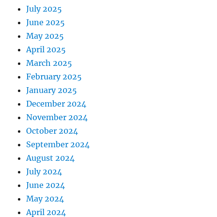
July 2025
June 2025
May 2025
April 2025
March 2025
February 2025
January 2025
December 2024
November 2024
October 2024
September 2024
August 2024
July 2024
June 2024
May 2024
April 2024