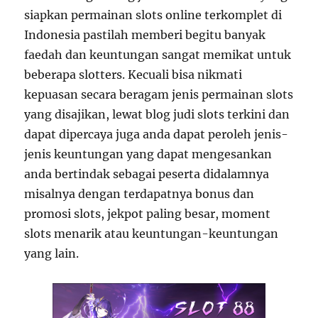
siapkan permainan slots online terkomplet di
Indonesia pastilah memberi begitu banyak
faedah dan keuntungan sangat memikat untuk
beberapa slotters. Kecuali bisa nikmati
kepuasan secara beragam jenis permainan slots
yang disajikan, lewat blog judi slots terkini dan
dapat dipercaya juga anda dapat peroleh jenis-
jenis keuntungan yang dapat mengesankan
anda bertindak sebagai peserta didalamnya
misalnya dengan terdapatnya bonus dan
promosi slots, jekpot paling besar, moment
slots menarik atau keuntungan-keuntungan
yang lain.