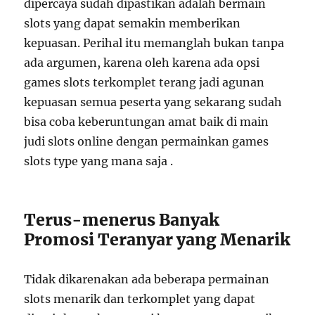
dipercaya sudah dipastikan adalah bermain
slots yang dapat semakin memberikan
kepuasan. Perihal itu memanglah bukan tanpa
ada argumen, karena oleh karena ada opsi
games slots terkomplet terang jadi agunan
kepuasan semua peserta yang sekarang sudah
bisa coba keberuntungan amat baik di main
judi slots online dengan permainkan games
slots type yang mana saja .
Terus-menerus Banyak
Promosi Teranyar yang Menarik
Tidak dikarenakan ada beberapa permainan
slots menarik dan terkomplet yang dapat