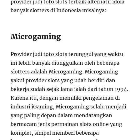
provider judi toto slots terbaik alternatif idola
banyak slotters di Indonesia misalnya:
Microgaming
Provider judi toto slots terunggul yang waktu
ini lebih banyak diunggulkan oleh beberapa
slotters adalah Microgaming. Microgaming
yakni provider slots yang udah berdiri dan
bekerja sudah sejak lama ialah dari tahun 1994.
Karena itu, dengan memiliki pengelaman di
industri iGaming, Microgaming selalu menjadi
yang paling depan dalam mendatangkan
bermacam jenis permainan slots online yang
komplet, simpel memberi beberapa