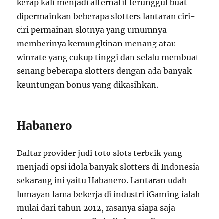
kerap kali menjadi alternatif terunggul buat
dipermainkan beberapa slotters lantaran ciri-
ciri permainan slotnya yang umumnya
memberinya kemungkinan menang atau
winrate yang cukup tinggi dan selalu membuat
senang beberapa slotters dengan ada banyak
keuntungan bonus yang dikasihkan.
Habanero
Daftar provider judi toto slots terbaik yang
menjadi opsi idola banyak slotters di Indonesia
sekarang ini yaitu Habanero. Lantaran udah
lumayan lama bekerja di industri iGaming ialah
mulai dari tahun 2012, rasanya siapa saja