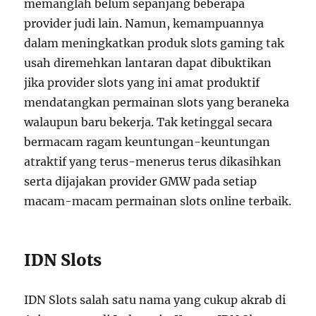
memanglah belum sepanjang beberapa
provider judi lain. Namun, kemampuannya
dalam meningkatkan produk slots gaming tak
usah diremehkan lantaran dapat dibuktikan
jika provider slots yang ini amat produktif
mendatangkan permainan slots yang beraneka
walaupun baru bekerja. Tak ketinggal secara
bermacam ragam keuntungan-keuntungan
atraktif yang terus-menerus terus dikasihkan
serta dijajakan provider GMW pada setiap
macam-macam permainan slots online terbaik.
IDN Slots
IDN Slots salah satu nama yang cukup akrab di