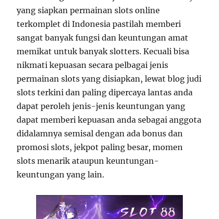
yang siapkan permainan slots online
terkomplet di Indonesia pastilah memberi
sangat banyak fungsi dan keuntungan amat
memikat untuk banyak slotters. Kecuali bisa
nikmati kepuasan secara pelbagai jenis
permainan slots yang disiapkan, lewat blog judi
slots terkini dan paling dipercaya lantas anda
dapat peroleh jenis-jenis keuntungan yang
dapat memberi kepuasan anda sebagai anggota
didalamnya semisal dengan ada bonus dan
promosi slots, jekpot paling besar, momen
slots menarik ataupun keuntungan-
keuntungan yang lain.