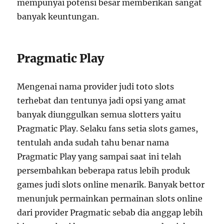
mempunyai potensi besar memberikan sangat
banyak keuntungan.
Pragmatic Play
Mengenai nama provider judi toto slots
terhebat dan tentunya jadi opsi yang amat
banyak diunggulkan semua slotters yaitu
Pragmatic Play. Selaku fans setia slots games,
tentulah anda sudah tahu benar nama
Pragmatic Play yang sampai saat ini telah
persembahkan beberapa ratus lebih produk
games judi slots online menarik. Banyak bettor
menunjuk permainkan permainan slots online
dari provider Pragmatic sebab dia anggap lebih