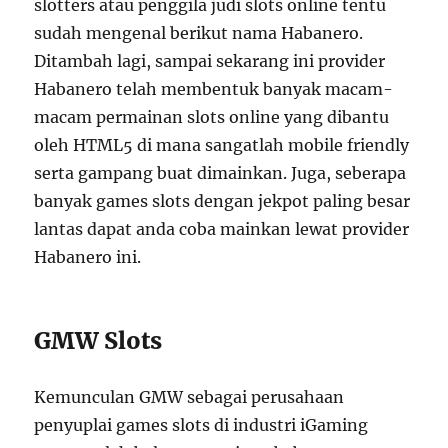
slotters atau penggila judi slots online tentu
sudah mengenal berikut nama Habanero.
Ditambah lagi, sampai sekarang ini provider
Habanero telah membentuk banyak macam-
macam permainan slots online yang dibantu
oleh HTML5 di mana sangatlah mobile friendly
serta gampang buat dimainkan. Juga, seberapa
banyak games slots dengan jekpot paling besar
lantas dapat anda coba mainkan lewat provider
Habanero ini.
GMW Slots
Kemunculan GMW sebagai perusahaan
penyuplai games slots di industri iGaming