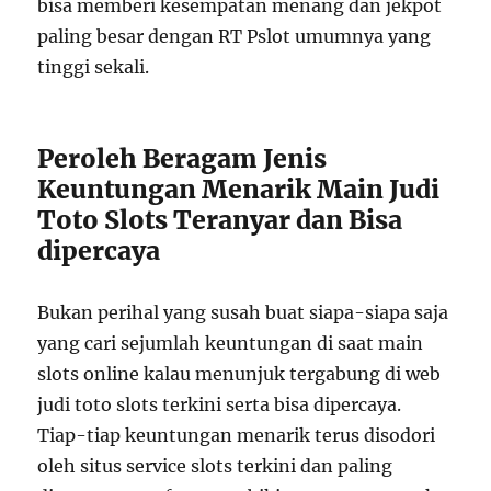
bisa memberi kesempatan menang dan jekpot
paling besar dengan RT Pslot umumnya yang
tinggi sekali.
Peroleh Beragam Jenis
Keuntungan Menarik Main Judi
Toto Slots Teranyar dan Bisa
dipercaya
Bukan perihal yang susah buat siapa-siapa saja
yang cari sejumlah keuntungan di saat main
slots online kalau menunjuk tergabung di web
judi toto slots terkini serta bisa dipercaya.
Tiap-tiap keuntungan menarik terus disodori
oleh situs service slots terkini dan paling