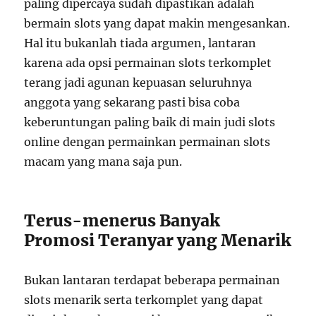
paling dipercaya sudah dipastikan adalah
bermain slots yang dapat makin mengesankan.
Hal itu bukanlah tiada argumen, lantaran
karena ada opsi permainan slots terkomplet
terang jadi agunan kepuasan seluruhnya
anggota yang sekarang pasti bisa coba
keberuntungan paling baik di main judi slots
online dengan permainkan permainan slots
macam yang mana saja pun.
Terus-menerus Banyak
Promosi Teranyar yang Menarik
Bukan lantaran terdapat beberapa permainan
slots menarik serta terkomplet yang dapat