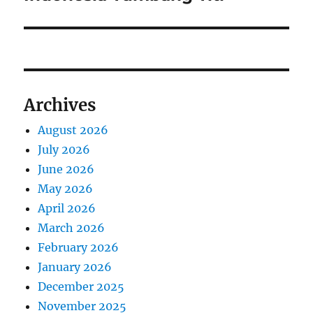
Archives
August 2026
July 2026
June 2026
May 2026
April 2026
March 2026
February 2026
January 2026
December 2025
November 2025