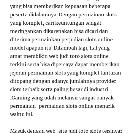
yang bisa memberikan kepuasan beberapa
peserta didalamnya. Dengan permainan slots
yang komplet, cari keuntungan sangat
meringankan dikarenakan bisa dicari dan
diterima permainkan perjudian slots online
model apapun itu. Ditambah lagi, hal yang
amat membikin web judi toto slots online
terkini serta bisa dipercaya dapat memberikan
jejeran permainan slots yang komplet lantaran
ditopang dengan adanya jumlahnya provider
slots terbaik serta paling besar di industri
iGaming yang udah melansir sangat banyak
permainan-permainan slots online menarik
waktu ini.
Masuk dengan web-site judi toto slots teranyar