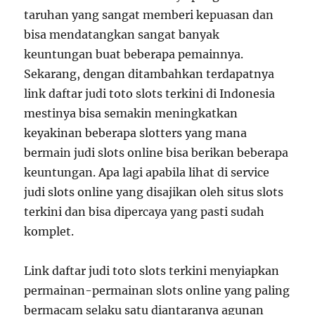
taruhan yang sangat memberi kepuasan dan
bisa mendatangkan sangat banyak
keuntungan buat beberapa pemainnya.
Sekarang, dengan ditambahkan terdapatnya
link daftar judi toto slots terkini di Indonesia
mestinya bisa semakin meningkatkan
keyakinan beberapa slotters yang mana
bermain judi slots online bisa berikan beberapa
keuntungan. Apa lagi apabila lihat di service
judi slots online yang disajikan oleh situs slots
terkini dan bisa dipercaya yang pasti sudah
komplet.
Link daftar judi toto slots terkini menyiapkan
permainan-permainan slots online yang paling
bermacam selaku satu diantaranya agunan