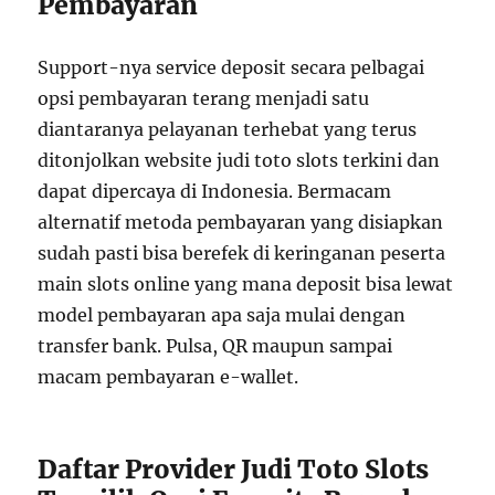
Pembayaran
Support-nya service deposit secara pelbagai
opsi pembayaran terang menjadi satu
diantaranya pelayanan terhebat yang terus
ditonjolkan website judi toto slots terkini dan
dapat dipercaya di Indonesia. Bermacam
alternatif metoda pembayaran yang disiapkan
sudah pasti bisa berefek di keringanan peserta
main slots online yang mana deposit bisa lewat
model pembayaran apa saja mulai dengan
transfer bank. Pulsa, QR maupun sampai
macam pembayaran e-wallet.
Daftar Provider Judi Toto Slots