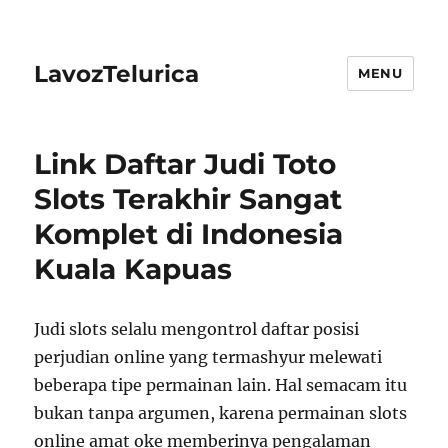
LavozTelurica
MENU
Link Daftar Judi Toto
Slots Terakhir Sangat
Komplet di Indonesia
Kuala Kapuas
Judi slots selalu mengontrol daftar posisi
perjudian online yang termashyur melewati
beberapa tipe permainan lain. Hal semacam itu
bukan tanpa argumen, karena permainan slots
online amat oke memberinya pengalaman