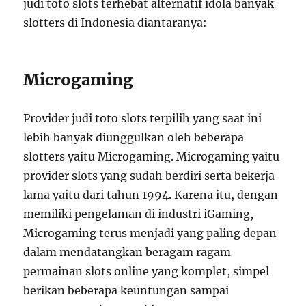
judi toto slots terhebat alternatif idola banyak
slotters di Indonesia diantaranya:
Microgaming
Provider judi toto slots terpilih yang saat ini
lebih banyak diunggulkan oleh beberapa
slotters yaitu Microgaming. Microgaming yaitu
provider slots yang sudah berdiri serta bekerja
lama yaitu dari tahun 1994. Karena itu, dengan
memiliki pengelaman di industri iGaming,
Microgaming terus menjadi yang paling depan
dalam mendatangkan beragam ragam
permainan slots online yang komplet, simpel
berikan beberapa keuntungan sampai