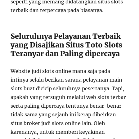
seperti yang memang didatangkan situs slots
terbaik dan terpercaya pada biasanya.
Seluruhnya Pelayanan Terbaik
yang Disajikan Situs Toto Slots
Teranyar dan Paling dipercaya
Website judi slots online mana saja pada
intinya selalu berikan sarana pelayanan main
slots buat dicicip seluruhnya pesertanya. Tapi,
apakah yang tersuguh melalui web slots terbar
serta paling dipercaya tentunya benar-benar
tidak sama yang sejauh ini kerap dibeirkan
situs broker judi slots online lain. Oleh
karenanya, untuk memberi keyakinan