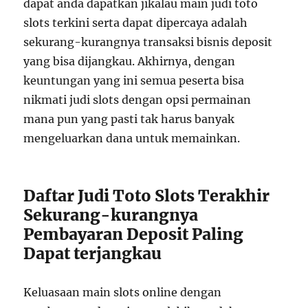
dapat anda dapatkan jikalau main judi toto
slots terkini serta dapat dipercaya adalah
sekurang-kurangnya transaksi bisnis deposit
yang bisa dijangkau. Akhirnya, dengan
keuntungan yang ini semua peserta bisa
nikmati judi slots dengan opsi permainan
mana pun yang pasti tak harus banyak
mengeluarkan dana untuk memainkan.
Daftar Judi Toto Slots Terakhir
Sekurang-kurangnya
Pembayaran Deposit Paling
Dapat terjangkau
Keluasaan main slots online dengan