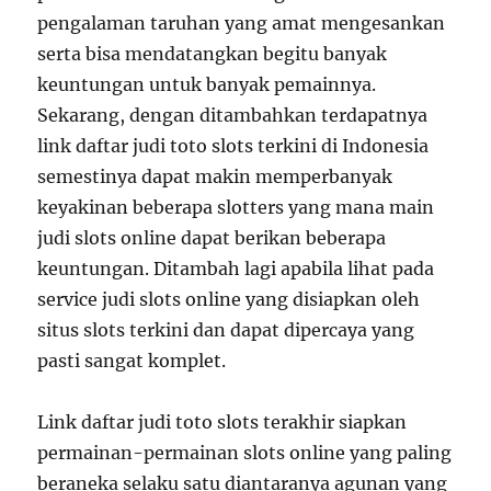
pengalaman taruhan yang amat mengesankan
serta bisa mendatangkan begitu banyak
keuntungan untuk banyak pemainnya.
Sekarang, dengan ditambahkan terdapatnya
link daftar judi toto slots terkini di Indonesia
semestinya dapat makin memperbanyak
keyakinan beberapa slotters yang mana main
judi slots online dapat berikan beberapa
keuntungan. Ditambah lagi apabila lihat pada
service judi slots online yang disiapkan oleh
situs slots terkini dan dapat dipercaya yang
pasti sangat komplet.
Link daftar judi toto slots terakhir siapkan
permainan-permainan slots online yang paling
beraneka selaku satu diantaranya agunan yang