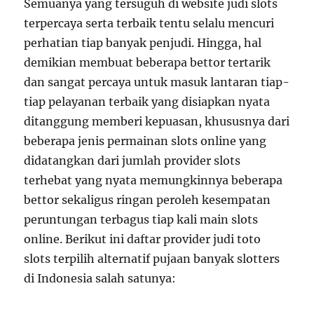
Semuanya yang tersuguh di website judi slots
terpercaya serta terbaik tentu selalu mencuri
perhatian tiap banyak penjudi. Hingga, hal
demikian membuat beberapa bettor tertarik
dan sangat percaya untuk masuk lantaran tiap-
tiap pelayanan terbaik yang disiapkan nyata
ditanggung memberi kepuasan, khususnya dari
beberapa jenis permainan slots online yang
didatangkan dari jumlah provider slots
terhebat yang nyata memungkinnya beberapa
bettor sekaligus ringan peroleh kesempatan
peruntungan terbagus tiap kali main slots
online. Berikut ini daftar provider judi toto
slots terpilih alternatif pujaan banyak slotters
di Indonesia salah satunya: