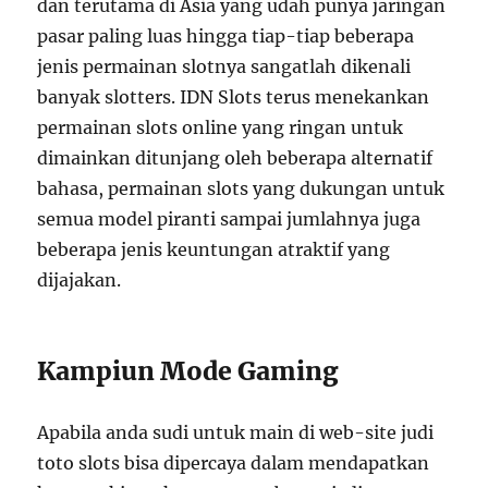
dan terutama di Asia yang udah punya jaringan
pasar paling luas hingga tiap-tiap beberapa
jenis permainan slotnya sangatlah dikenali
banyak slotters. IDN Slots terus menekankan
permainan slots online yang ringan untuk
dimainkan ditunjang oleh beberapa alternatif
bahasa, permainan slots yang dukungan untuk
semua model piranti sampai jumlahnya juga
beberapa jenis keuntungan atraktif yang
dijajakan.
Kampiun Mode Gaming
Apabila anda sudi untuk main di web-site judi
toto slots bisa dipercaya dalam mendapatkan