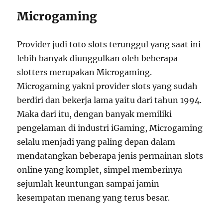
Microgaming
Provider judi toto slots terunggul yang saat ini
lebih banyak diunggulkan oleh beberapa
slotters merupakan Microgaming.
Microgaming yakni provider slots yang sudah
berdiri dan bekerja lama yaitu dari tahun 1994.
Maka dari itu, dengan banyak memiliki
pengelaman di industri iGaming, Microgaming
selalu menjadi yang paling depan dalam
mendatangkan beberapa jenis permainan slots
online yang komplet, simpel memberinya
sejumlah keuntungan sampai jamin
kesempatan menang yang terus besar.