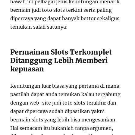
bawah ini pelbagai jenis keuntungan menarik
bermain judi toto slots terkini serta paling
dipercaya yang dapat banyak bettor sekaligus
temukan salah satunya:
Permainan Slots Terkomplet
Ditanggung Lebih Memberi
kepuasan
Keuntungan luar biasa yang pertama di mana
pastilah dapat anda temukan kalau tergabung
dengan web-site judi toto slots terakhir dan
dapat dipercaya sudah dipastikan yakni
bermain slots yang lebih bisa mengesankan.
Hal semacam itu bukanlah tanpa argumen,