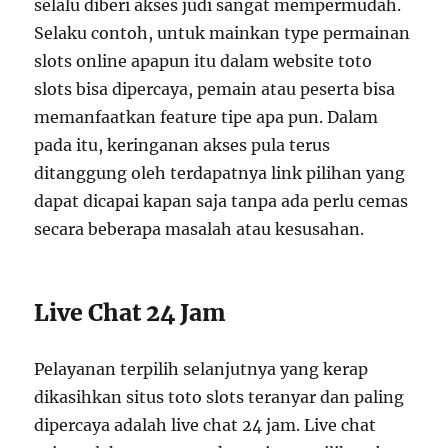
selalu diberi akses judi sangat mempermudah.
Selaku contoh, untuk mainkan type permainan
slots online apapun itu dalam website toto
slots bisa dipercaya, pemain atau peserta bisa
memanfaatkan feature tipe apa pun. Dalam
pada itu, keringanan akses pula terus
ditanggung oleh terdapatnya link pilihan yang
dapat dicapai kapan saja tanpa ada perlu cemas
secara beberapa masalah atau kesusahan.
Live Chat 24 Jam
Pelayanan terpilih selanjutnya yang kerap
dikasihkan situs toto slots teranyar dan paling
dipercaya adalah live chat 24 jam. Live chat