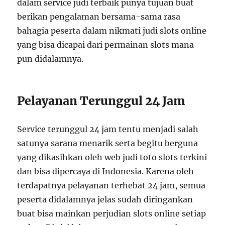
dalam service judi terbaik punya tujuan buat
berikan pengalaman bersama-sama rasa
bahagia peserta dalam nikmati judi slots online
yang bisa dicapai dari permainan slots mana
pun didalamnya.
Pelayanan Terunggul 24 Jam
Service terunggul 24 jam tentu menjadi salah
satunya sarana menarik serta begitu berguna
yang dikasihkan oleh web judi toto slots terkini
dan bisa dipercaya di Indonesia. Karena oleh
terdapatnya pelayanan terhebat 24 jam, semua
peserta didalamnya jelas sudah diringankan
buat bisa mainkan perjudian slots online setiap