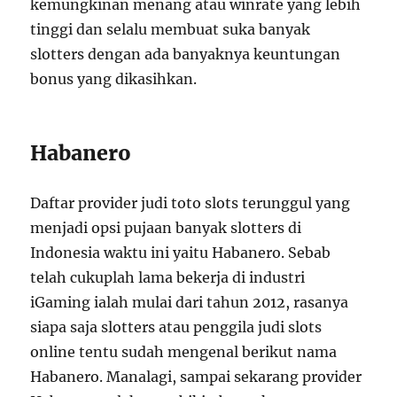
kemungkinan menang atau winrate yang lebih
tinggi dan selalu membuat suka banyak
slotters dengan ada banyaknya keuntungan
bonus yang dikasihkan.
Habanero
Daftar provider judi toto slots terunggul yang
menjadi opsi pujaan banyak slotters di
Indonesia waktu ini yaitu Habanero. Sebab
telah cukuplah lama bekerja di industri
iGaming ialah mulai dari tahun 2012, rasanya
siapa saja slotters atau penggila judi slots
online tentu sudah mengenal berikut nama
Habanero. Manalagi, sampai sekarang provider