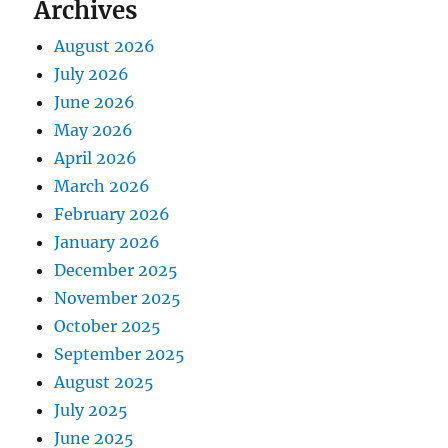
Archives
August 2026
July 2026
June 2026
May 2026
April 2026
March 2026
February 2026
January 2026
December 2025
November 2025
October 2025
September 2025
August 2025
July 2025
June 2025