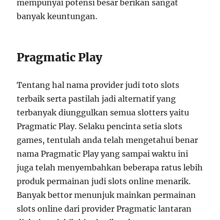
mempunyai potensi besar berikan sangat
banyak keuntungan.
Pragmatic Play
Tentang hal nama provider judi toto slots
terbaik serta pastilah jadi alternatif yang
terbanyak diunggulkan semua slotters yaitu
Pragmatic Play. Selaku pencinta setia slots
games, tentulah anda telah mengetahui benar
nama Pragmatic Play yang sampai waktu ini
juga telah menyembahkan beberapa ratus lebih
produk permainan judi slots online menarik.
Banyak bettor menunjuk mainkan permainan
slots online dari provider Pragmatic lantaran