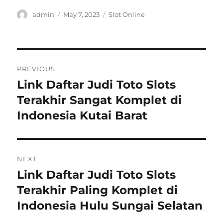
Author
Posted
Categories
admin
May 7, 2023
Slot Online
on
Post
PREVIOUS
navigation
Link Daftar Judi Toto Slots
Previous
post:
Terakhir Sangat Komplet di
Indonesia Kutai Barat
NEXT
Link Daftar Judi Toto Slots
Next
post:
Terakhir Paling Komplet di
Indonesia Hulu Sungai Selatan