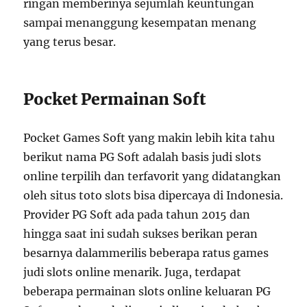
ringan memberinya sejumlah keuntungan
sampai menanggung kesempatan menang
yang terus besar.
Pocket Permainan Soft
Pocket Games Soft yang makin lebih kita tahu
berikut nama PG Soft adalah basis judi slots
online terpilih dan terfavorit yang didatangkan
oleh situs toto slots bisa dipercaya di Indonesia.
Provider PG Soft ada pada tahun 2015 dan
hingga saat ini sudah sukses berikan peran
besarnya dalammerilis beberapa ratus games
judi slots online menarik. Juga, terdapat
beberapa permainan slots online keluaran PG