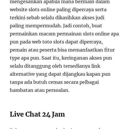
mengesankan apabila mana bermain dalam
website slots online paling dipercaya serta
terkini sebab selalu dikasihkan akses judi
paling mempermudah. Jadi contoh, buat
permainkan macam permainan slots online apa
pun pada web toto slots dapat dipercaya,
pemain atau peserta bisa memanfaatkan fitur
type apa pun. Saat itu, keringanan akses pun
selalu ditanggung oleh tersedianya link
alternative yang dapat dijangkau kapan pun
tanpa ada butuh cemas secara pelbagai
hambatan atau persoalan.
Live Chat 24 Jam