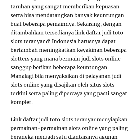
taruhan yang sangat memberikan kepuasan
serta bisa mendatangkan banyak keuntungan
buat beberapa pemainnya. Sekarang, dengan
ditambahkan tersedianya link daftar judi toto
slots teranyar di Indonesia harusnya dapat
bertambah meningkatkan keyakinan beberapa
slotters yang mana bermain judi slots online
sanggup berikan beberapa keuntungan.
Manalagi bila menyaksikan di pelayanan judi
slots online yang disajikan oleh situs slots
terkini serta paling dipercaya yang pasti sangat
komplet.
Link daftar judi toto slots teranyar menyiapkan
permainan-permainan slots online yang paling
beraneka menjadi satu diantaranya agunan