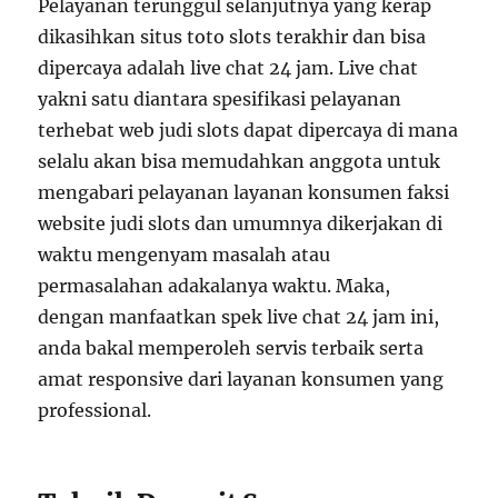
Pelayanan terunggul selanjutnya yang kerap
dikasihkan situs toto slots terakhir dan bisa
dipercaya adalah live chat 24 jam. Live chat
yakni satu diantara spesifikasi pelayanan
terhebat web judi slots dapat dipercaya di mana
selalu akan bisa memudahkan anggota untuk
mengabari pelayanan layanan konsumen faksi
website judi slots dan umumnya dikerjakan di
waktu mengenyam masalah atau
permasalahan adakalanya waktu. Maka,
dengan manfaatkan spek live chat 24 jam ini,
anda bakal memperoleh servis terbaik serta
amat responsive dari layanan konsumen yang
professional.