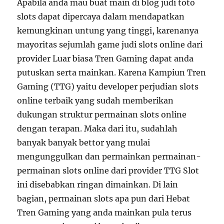
Apabila anda mau buat main di blog judi toto
slots dapat dipercaya dalam mendapatkan
kemungkinan untung yang tinggi, karenanya
mayoritas sejumlah game judi slots online dari
provider Luar biasa Tren Gaming dapat anda
putuskan serta mainkan. Karena Kampiun Tren
Gaming (TTG) yaitu developer perjudian slots
online terbaik yang sudah memberikan
dukungan struktur permainan slots online
dengan terapan. Maka dari itu, sudahlah
banyak banyak bettor yang mulai
mengunggulkan dan permainkan permainan-
permainan slots online dari provider TTG Slot
ini disebabkan ringan dimainkan. Di lain
bagian, permainan slots apa pun dari Hebat
Tren Gaming yang anda mainkan pula terus