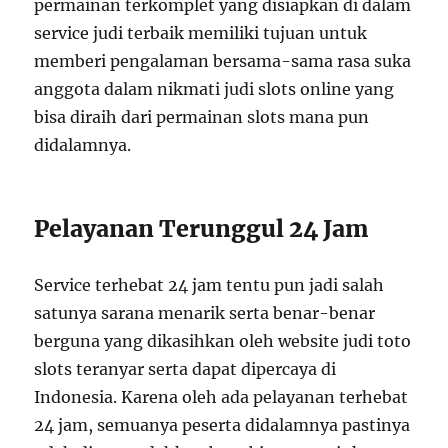
permainan terkomplet yang disiapkan di dalam
service judi terbaik memiliki tujuan untuk
memberi pengalaman bersama-sama rasa suka
anggota dalam nikmati judi slots online yang
bisa diraih dari permainan slots mana pun
didalamnya.
Pelayanan Terunggul 24 Jam
Service terhebat 24 jam tentu pun jadi salah
satunya sarana menarik serta benar-benar
berguna yang dikasihkan oleh website judi toto
slots teranyar serta dapat dipercaya di
Indonesia. Karena oleh ada pelayanan terhebat
24 jam, semuanya peserta didalamnya pastinya