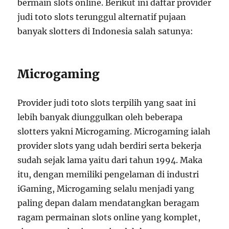
bermain slots online. Berikut ini daftar provider
judi toto slots terunggul alternatif pujaan
banyak slotters di Indonesia salah satunya:
Microgaming
Provider judi toto slots terpilih yang saat ini
lebih banyak diunggulkan oleh beberapa
slotters yakni Microgaming. Microgaming ialah
provider slots yang udah berdiri serta bekerja
sudah sejak lama yaitu dari tahun 1994. Maka
itu, dengan memiliki pengelaman di industri
iGaming, Microgaming selalu menjadi yang
paling depan dalam mendatangkan beragam
ragam permainan slots online yang komplet,