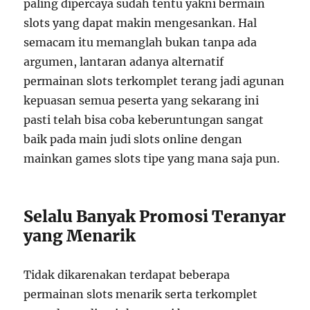
paling dipercaya sudah tentu yakni bermain
slots yang dapat makin mengesankan. Hal
semacam itu memanglah bukan tanpa ada
argumen, lantaran adanya alternatif
permainan slots terkomplet terang jadi agunan
kepuasan semua peserta yang sekarang ini
pasti telah bisa coba keberuntungan sangat
baik pada main judi slots online dengan
mainkan games slots tipe yang mana saja pun.
Selalu Banyak Promosi Teranyar
yang Menarik
Tidak dikarenakan terdapat beberapa
permainan slots menarik serta terkomplet