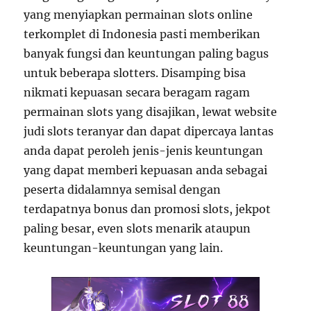
yang menyiapkan permainan slots online
terkomplet di Indonesia pasti memberikan
banyak fungsi dan keuntungan paling bagus
untuk beberapa slotters. Disamping bisa
nikmati kepuasan secara beragam ragam
permainan slots yang disajikan, lewat website
judi slots teranyar dan dapat dipercaya lantas
anda dapat peroleh jenis-jenis keuntungan
yang dapat memberi kepuasan anda sebagai
peserta didalamnya semisal dengan
terdapatnya bonus dan promosi slots, jekpot
paling besar, even slots menarik ataupun
keuntungan-keuntungan yang lain.