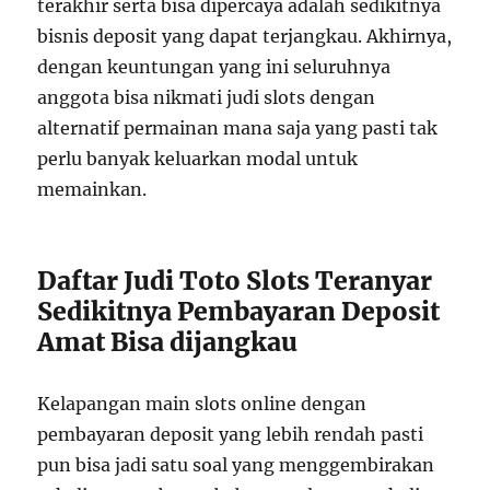
terakhir serta bisa dipercaya adalah sedikitnya
bisnis deposit yang dapat terjangkau. Akhirnya,
dengan keuntungan yang ini seluruhnya
anggota bisa nikmati judi slots dengan
alternatif permainan mana saja yang pasti tak
perlu banyak keluarkan modal untuk
memainkan.
Daftar Judi Toto Slots Teranyar
Sedikitnya Pembayaran Deposit
Amat Bisa dijangkau
Kelapangan main slots online dengan
pembayaran deposit yang lebih rendah pasti
pun bisa jadi satu soal yang menggembirakan