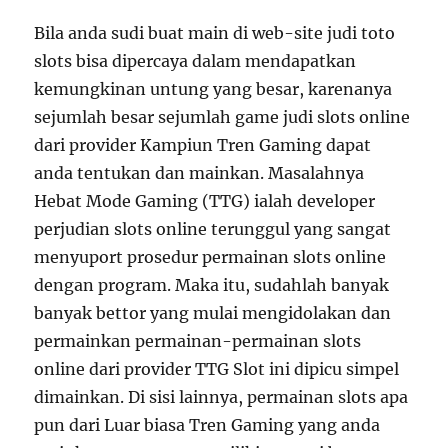
Bila anda sudi buat main di web-site judi toto
slots bisa dipercaya dalam mendapatkan
kemungkinan untung yang besar, karenanya
sejumlah besar sejumlah game judi slots online
dari provider Kampiun Tren Gaming dapat
anda tentukan dan mainkan. Masalahnya
Hebat Mode Gaming (TTG) ialah developer
perjudian slots online terunggul yang sangat
menyuport prosedur permainan slots online
dengan program. Maka itu, sudahlah banyak
banyak bettor yang mulai mengidolakan dan
permainkan permainan-permainan slots
online dari provider TTG Slot ini dipicu simpel
dimainkan. Di sisi lainnya, permainan slots apa
pun dari Luar biasa Tren Gaming yang anda