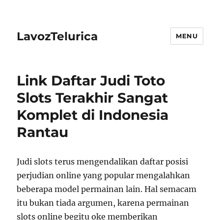
LavozTelurica
MENU
Link Daftar Judi Toto
Slots Terakhir Sangat
Komplet di Indonesia
Rantau
Judi slots terus mengendalikan daftar posisi
perjudian online yang popular mengalahkan
beberapa model permainan lain. Hal semacam
itu bukan tiada argumen, karena permainan
slots online begitu oke memberikan