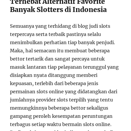
Terhebat Alternatif Favorite
Banyak Slotters di Indonesia
Semuanya yang terhidang di blog judi slots
terpercaya serta terbaik pastinya selalu
menimbulkan perhatian tiap banyak penjudi.
Maka, hal semacam itu membuat beberapa
bettor tertarik dan sangat percaya untuk
masuk lantaran tiap pelayanan terunggul yang
disiapkan nyata ditanggung memberi
kepuasan, terlebih dari beberapa jenis
permainan slots online yang didatangkan dari
jumlahnya provider slots terpilih yang tentu
memungkinnya beberapa bettor sekaligus
gampang peroleh kesempatan peruntungan
terbagus setiap waktu bermain slots online.