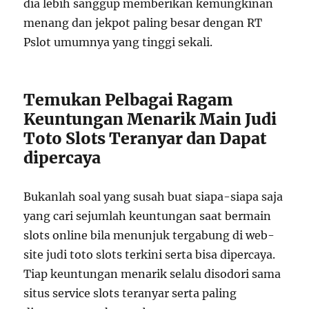
dia lebih sanggup memberikan kemungkinan
menang dan jekpot paling besar dengan RT
Pslot umumnya yang tinggi sekali.
Temukan Pelbagai Ragam
Keuntungan Menarik Main Judi
Toto Slots Teranyar dan Dapat
dipercaya
Bukanlah soal yang susah buat siapa-siapa saja
yang cari sejumlah keuntungan saat bermain
slots online bila menunjuk tergabung di web-
site judi toto slots terkini serta bisa dipercaya.
Tiap keuntungan menarik selalu disodori sama
situs service slots teranyar serta paling