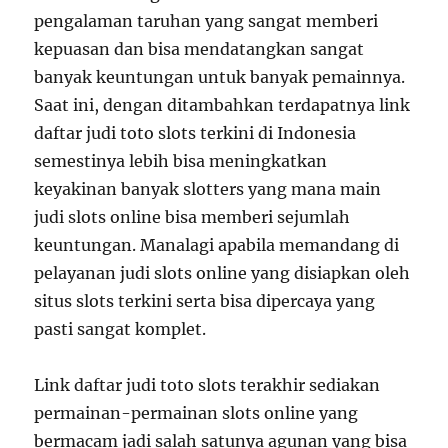
pengalaman taruhan yang sangat memberi
kepuasan dan bisa mendatangkan sangat
banyak keuntungan untuk banyak pemainnya.
Saat ini, dengan ditambahkan terdapatnya link
daftar judi toto slots terkini di Indonesia
semestinya lebih bisa meningkatkan
keyakinan banyak slotters yang mana main
judi slots online bisa memberi sejumlah
keuntungan. Manalagi apabila memandang di
pelayanan judi slots online yang disiapkan oleh
situs slots terkini serta bisa dipercaya yang
pasti sangat komplet.
Link daftar judi toto slots terakhir sediakan
permainan-permainan slots online yang
bermacam jadi salah satunya agunan yang bisa