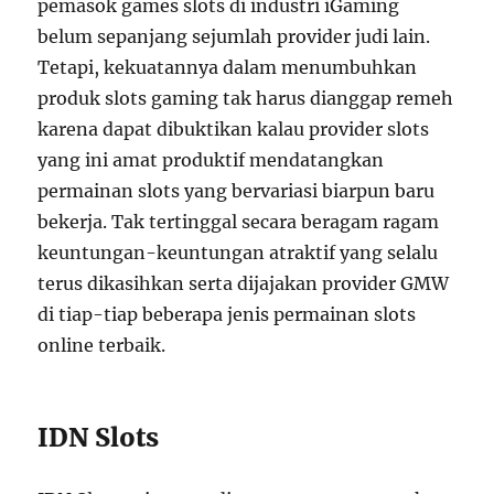
pemasok games slots di industri iGaming
belum sepanjang sejumlah provider judi lain.
Tetapi, kekuatannya dalam menumbuhkan
produk slots gaming tak harus dianggap remeh
karena dapat dibuktikan kalau provider slots
yang ini amat produktif mendatangkan
permainan slots yang bervariasi biarpun baru
bekerja. Tak tertinggal secara beragam ragam
keuntungan-keuntungan atraktif yang selalu
terus dikasihkan serta dijajakan provider GMW
di tiap-tiap beberapa jenis permainan slots
online terbaik.
IDN Slots