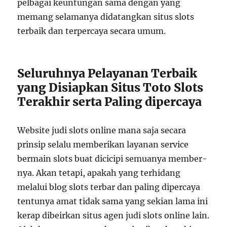
pelbagai keuntungan sama dengan yang
memang selamanya didatangkan situs slots
terbaik dan terpercaya secara umum.
Seluruhnya Pelayanan Terbaik
yang Disiapkan Situs Toto Slots
Terakhir serta Paling dipercaya
Website judi slots online mana saja secara
prinsip selalu memberikan layanan service
bermain slots buat dicicipi semuanya member-
nya. Akan tetapi, apakah yang terhidang
melalui blog slots terbar dan paling dipercaya
tentunya amat tidak sama yang sekian lama ini
kerap dibeirkan situs agen judi slots online lain.