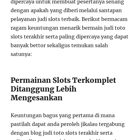
dipercaya untuk membuat pesertanya senang
dengan apakah yang diberi melalui santapan
pelayanan judi slots terbaik. Berikut bermacam
ragam keuntungan menarik bermain judi toto
slots terakhir serta paling dipercaya yang dapat
banyak bettor sekaligus temukan salah
satunya:
Permainan Slots Terkomplet
Ditanggung Lebih
Mengesankan
Keuntungan bagus yang pertama di mana
pastilah dapat anda peroleh jikalau tergabung
dengan blog judi toto slots terakhir serta