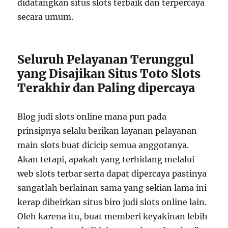
didatangkan situs slots terbaik dan terpercaya
secara umum.
Seluruh Pelayanan Terunggul
yang Disajikan Situs Toto Slots
Terakhir dan Paling dipercaya
Blog judi slots online mana pun pada
prinsipnya selalu berikan layanan pelayanan
main slots buat dicicip semua anggotanya.
Akan tetapi, apakah yang terhidang melalui
web slots terbar serta dapat dipercaya pastinya
sangatlah berlainan sama yang sekian lama ini
kerap dibeirkan situs biro judi slots online lain.
Oleh karena itu, buat memberi keyakinan lebih