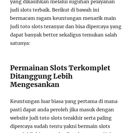
yang dikasihkan melalui suguhan pelayanan
judi slots terbaik. Berikut di bawah ini
bermacam ragam keuntungan menarik main
judi toto slots teranyar dan bisa dipercaya yang
dapat banyak bettor sekaligus temukan salah
satunya:
Permainan Slots Terkomplet
Ditanggung Lebih
Mengesankan
Keuntungan luar biasa yang pertama di mana
pasti dapat anda peroleh jika masuk dengan
website judi toto slots terakhir serta paling
dipercaya sudah tentu yakni bermain slots