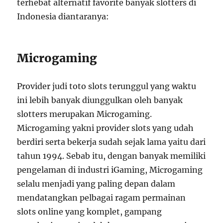
terhebat alternatif favorite banyak slotters di
Indonesia diantaranya:
Microgaming
Provider judi toto slots terunggul yang waktu
ini lebih banyak diunggulkan oleh banyak
slotters merupakan Microgaming.
Microgaming yakni provider slots yang udah
berdiri serta bekerja sudah sejak lama yaitu dari
tahun 1994. Sebab itu, dengan banyak memiliki
pengelaman di industri iGaming, Microgaming
selalu menjadi yang paling depan dalam
mendatangkan pelbagai ragam permainan
slots online yang komplet, gampang