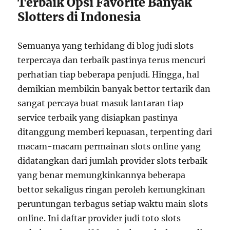
Terbaik Opsi Favorite Banyak
Slotters di Indonesia
Semuanya yang terhidang di blog judi slots
terpercaya dan terbaik pastinya terus mencuri
perhatian tiap beberapa penjudi. Hingga, hal
demikian membikin banyak bettor tertarik dan
sangat percaya buat masuk lantaran tiap
service terbaik yang disiapkan pastinya
ditanggung memberi kepuasan, terpenting dari
macam-macam permainan slots online yang
didatangkan dari jumlah provider slots terbaik
yang benar memungkinkannya beberapa
bettor sekaligus ringan peroleh kemungkinan
peruntungan terbagus setiap waktu main slots
online. Ini daftar provider judi toto slots