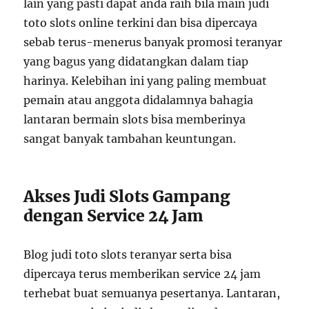
lain yang pasti dapat anda raih bila main judi
toto slots online terkini dan bisa dipercaya
sebab terus-menerus banyak promosi teranyar
yang bagus yang didatangkan dalam tiap
harinya. Kelebihan ini yang paling membuat
pemain atau anggota didalamnya bahagia
lantaran bermain slots bisa memberinya
sangat banyak tambahan keuntungan.
Akses Judi Slots Gampang
dengan Service 24 Jam
Blog judi toto slots teranyar serta bisa
dipercaya terus memberikan service 24 jam
terhebat buat semuanya pesertanya. Lantaran,