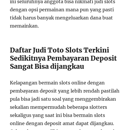
ini seluruhnya anggota bisa nikmati judi slots
dengan opsi permainan mana pun yang pasti
tidak harus banyak mengeluarkan dana buat
memainkan.
Daftar Judi Toto Slots Terkini
Sedikitnya Pembayaran Deposit
Sangat Bisa dijangkau
Kelapangan bermain slots online dengan
pembayaran deposit yang lebih rendah pastilah
pula bisa jadi satu soal yang menggembirakan
sekalian mempermudah beberapa slotters
sekaligus yang saat ini bisa bermain slots
online dengan deposit amat dapat dijangkau.