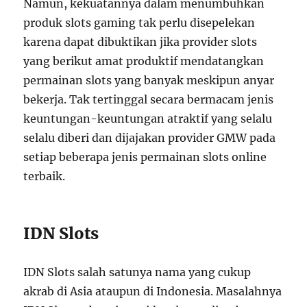
Namun, kekuatannya dalam menumbuhkan
produk slots gaming tak perlu disepelekan
karena dapat dibuktikan jika provider slots
yang berikut amat produktif mendatangkan
permainan slots yang banyak meskipun anyar
bekerja. Tak tertinggal secara bermacam jenis
keuntungan-keuntungan atraktif yang selalu
selalu diberi dan dijajakan provider GMW pada
setiap beberapa jenis permainan slots online
terbaik.
IDN Slots
IDN Slots salah satunya nama yang cukup
akrab di Asia ataupun di Indonesia. Masalahnya