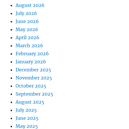
August 2026
July 2026
June 2026
May 2026
April 2026
March 2026
February 2026
January 2026
December 2025
November 2025
October 2025
September 2025
August 2025
July 2025
June 2025
May 2025