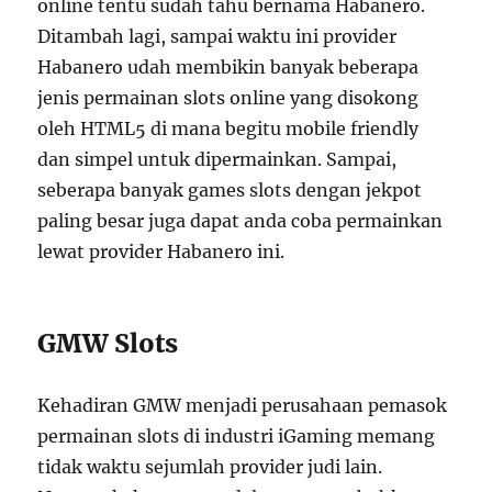
online tentu sudah tahu bernama Habanero.
Ditambah lagi, sampai waktu ini provider
Habanero udah membikin banyak beberapa
jenis permainan slots online yang disokong
oleh HTML5 di mana begitu mobile friendly
dan simpel untuk dipermainkan. Sampai,
seberapa banyak games slots dengan jekpot
paling besar juga dapat anda coba permainkan
lewat provider Habanero ini.
GMW Slots
Kehadiran GMW menjadi perusahaan pemasok
permainan slots di industri iGaming memang
tidak waktu sejumlah provider judi lain.