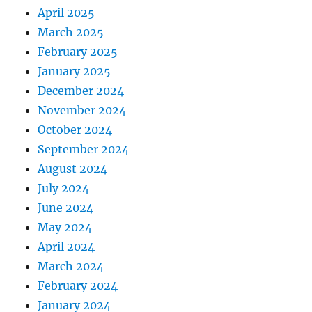
April 2025
March 2025
February 2025
January 2025
December 2024
November 2024
October 2024
September 2024
August 2024
July 2024
June 2024
May 2024
April 2024
March 2024
February 2024
January 2024