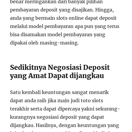
benar meringankan dari banyak pilihan
pembayaran deposit yang disajikan. Hingga,
anda yang bermain slots online dapat deposit
melalui model pembayaran apa pun yang terus
bisa disamakan model pembayaran yang
dipakai oleh masing-masing.
Sedikitnya Negosiasi Deposit
yang Amat Dapat dijangkau
Satu kembali keuntungan sangat menarik
dapat anda raih jika main judi toto slots
terakhir serta dapat dipercaya yakni sekurang-
kurangnya negosiasi deposit yang dapat
dijangkau. Hasilnya, dengan keuntungan yang