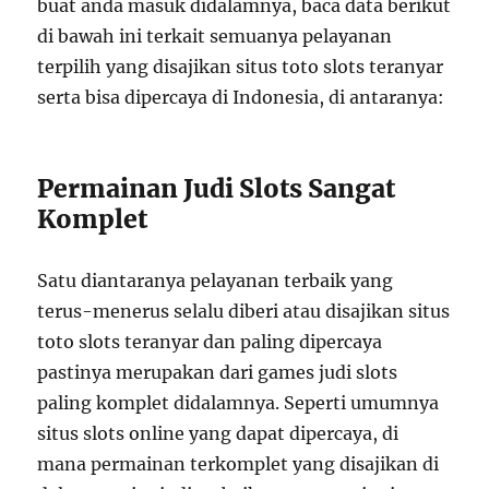
buat anda masuk didalamnya, baca data berikut
di bawah ini terkait semuanya pelayanan
terpilih yang disajikan situs toto slots teranyar
serta bisa dipercaya di Indonesia, di antaranya:
Permainan Judi Slots Sangat
Komplet
Satu diantaranya pelayanan terbaik yang
terus-menerus selalu diberi atau disajikan situs
toto slots teranyar dan paling dipercaya
pastinya merupakan dari games judi slots
paling komplet didalamnya. Seperti umumnya
situs slots online yang dapat dipercaya, di
mana permainan terkomplet yang disajikan di