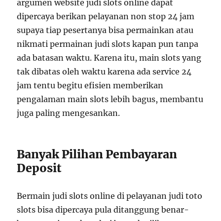
argumen website judi slots online dapat
dipercaya berikan pelayanan non stop 24 jam
supaya tiap pesertanya bisa permainkan atau
nikmati permainan judi slots kapan pun tanpa
ada batasan waktu. Karena itu, main slots yang
tak dibatas oleh waktu karena ada service 24
jam tentu begitu efisien memberikan
pengalaman main slots lebih bagus, membantu
juga paling mengesankan.
Banyak Pilihan Pembayaran
Deposit
Bermain judi slots online di pelayanan judi toto
slots bisa dipercaya pula ditanggung benar-