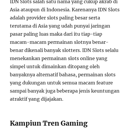
IDN Slots salah satu nama yang cukup akrab di
Asia ataupun di Indonesia. Karenanya IDN Slots
adalah provider slots paling besar serta
terutama di Asia yang udah punyai jaringan
pasar paling luas maka dari itu tiap-tiap
macam-macam permainan slotnya benar-
benar dikenali banyak slotters. IDN Slots selalu
menekankan permainan slots online yang
simpel untuk dimainkan ditopang oleh
banyaknya alternatif bahasa, permainan slots
yang dukungan untuk semua macam feature
sampai banyak juga beberapa jenis keuntungan
atraktif yang dijajakan.
Kampiun Tren Gaming