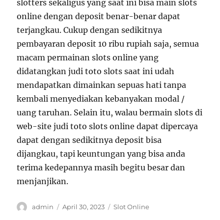
slotters sekaligus yang saat ini bisa main slots
online dengan deposit benar-benar dapat
terjangkau. Cukup dengan sedikitnya
pembayaran deposit 10 ribu rupiah saja, semua
macam permainan slots online yang
didatangkan judi toto slots saat ini udah
mendapatkan dimainkan sepuas hati tanpa
kembali menyediakan kebanyakan modal /
uang taruhan. Selain itu, walau bermain slots di
web-site judi toto slots online dapat dipercaya
dapat dengan sedikitnya deposit bisa
dijangkau, tapi keuntungan yang bisa anda
terima kedepannya masih begitu besar dan
menjanjikan.
Author
Posted
Categories
admin
April 30, 2023
Slot Online
on