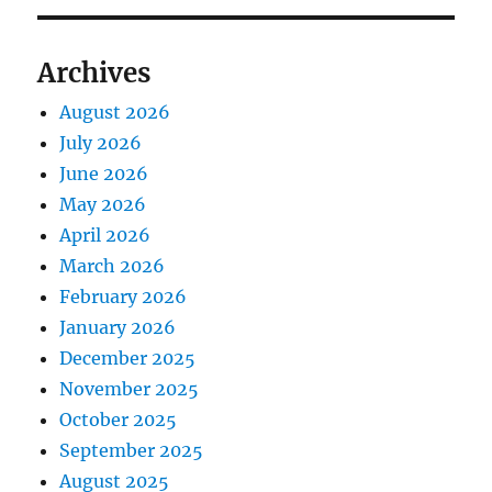
Archives
August 2026
July 2026
June 2026
May 2026
April 2026
March 2026
February 2026
January 2026
December 2025
November 2025
October 2025
September 2025
August 2025