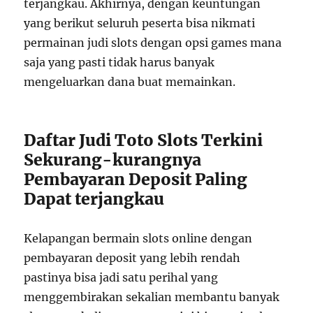
terjangkau. Akhirnya, dengan keuntungan
yang berikut seluruh peserta bisa nikmati
permainan judi slots dengan opsi games mana
saja yang pasti tidak harus banyak
mengeluarkan dana buat memainkan.
Daftar Judi Toto Slots Terkini
Sekurang-kurangnya
Pembayaran Deposit Paling
Dapat terjangkau
Kelapangan bermain slots online dengan
pembayaran deposit yang lebih rendah
pastinya bisa jadi satu perihal yang
menggembirakan sekalian membantu banyak