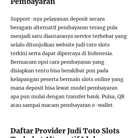
Pembayaran
Support-nya pelayanan deposit secara
beragam alternatif pembayaran terang pula
menjadi satu diantaranya service terhebat yang
selalu ditonjolkan website judi toto slots
terkini serta dapat dipercaya di Indonesia.
Bermacam opsi cara pembayaran yang
disiapkan tentu bisa berakibat pun pada
kelapangan peserta bermain slots online yang
mana deposit bisa lewat model pembayaran
apa pun mulai dengan transfer bank. Pulsa, QR
atau sampai macam pembayaran e-wallet.
Daftar Provider Judi Toto Slots