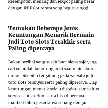
kesempatan menang dan jekpot paling besar
dengan RT Pslot rerata yang begitu tinggi.
Temukan Beberapa Jenis
Keuntungan Menarik Bermain
Judi Toto Slots Terakhir serta
Paling dipercaya
Bukan perihal yang susah buat siapa saja yang
cari sejumlah keuntungan di saat main slots
online bila pilih tergabung pada website judi
toto slots teranyar serta paling dipercaya. Tiap
keuntungan menarik selalu disodori sama situs
service slots terkini serta bisa dipercaya
manfaat bikin pesertanya senang dengan