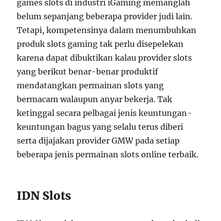
games slots di industri iGaming memanglah
belum sepanjang beberapa provider judi lain.
Tetapi, kompetensinya dalam menumbuhkan
produk slots gaming tak perlu disepelekan
karena dapat dibuktikan kalau provider slots
yang berikut benar-benar produktif
mendatangkan permainan slots yang
bermacam walaupun anyar bekerja. Tak
ketinggal secara pelbagai jenis keuntungan-
keuntungan bagus yang selalu terus diberi
serta dijajakan provider GMW pada setiap
beberapa jenis permainan slots online terbaik.
IDN Slots