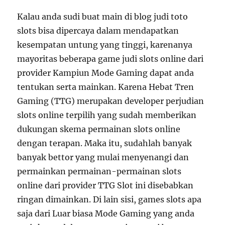
Kalau anda sudi buat main di blog judi toto
slots bisa dipercaya dalam mendapatkan
kesempatan untung yang tinggi, karenanya
mayoritas beberapa game judi slots online dari
provider Kampiun Mode Gaming dapat anda
tentukan serta mainkan. Karena Hebat Tren
Gaming (TTG) merupakan developer perjudian
slots online terpilih yang sudah memberikan
dukungan skema permainan slots online
dengan terapan. Maka itu, sudahlah banyak
banyak bettor yang mulai menyenangi dan
permainkan permainan-permainan slots
online dari provider TTG Slot ini disebabkan
ringan dimainkan. Di lain sisi, games slots apa
saja dari Luar biasa Mode Gaming yang anda