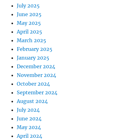
July 2025
June 2025
May 2025
April 2025
March 2025
February 2025
January 2025
December 2024
November 2024
October 2024
September 2024
August 2024
July 2024
June 2024
May 2024
April 2024