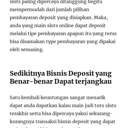
slots paling dipercaya ditanggung begitu
mempermudah dari jumlah pilihan
pembayaran deposit yang disiapkan. Maka,
anda yang main slots online dapat deposit
melalui tipe pembayaran apapun itu yang terus
bisa disamakan type pembayaran yang dipakai
oleh semasing.
Sedikitnya Bisnis Deposit yang
Benar-benar Dapat terjangkau
Satu kembali keuntungan sangat menarik
dapat anda dapatkan kalau main judi toto slots
terakhir serta bisa dipercaya yakni sekurang-
kurangnya transaksi bisnis deposit yang dapat