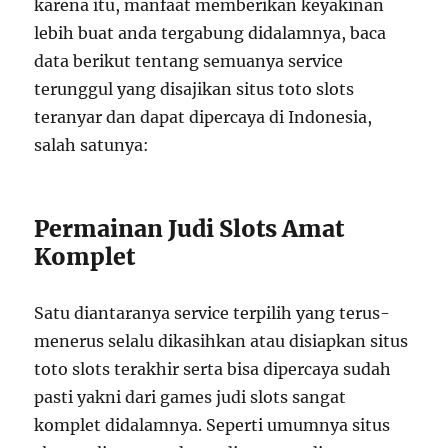
karena itu, manfaat memberikan keyakinan
lebih buat anda tergabung didalamnya, baca
data berikut tentang semuanya service
terunggul yang disajikan situs toto slots
teranyar dan dapat dipercaya di Indonesia,
salah satunya:
Permainan Judi Slots Amat
Komplet
Satu diantaranya service terpilih yang terus-
menerus selalu dikasihkan atau disiapkan situs
toto slots terakhir serta bisa dipercaya sudah
pasti yakni dari games judi slots sangat
komplet didalamnya. Seperti umumnya situs