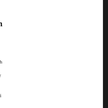
n
ah
r
i