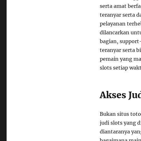
serta amat berfa
teranyar serta d
pelayanan terhe
dilancarkan untu
bagian, support-
teranyar serta b
pemain yang mau
slots setiap wak
Akses Jud
Bukan situs toto
judi slots yang
diantaranya yan
bagaimana main 