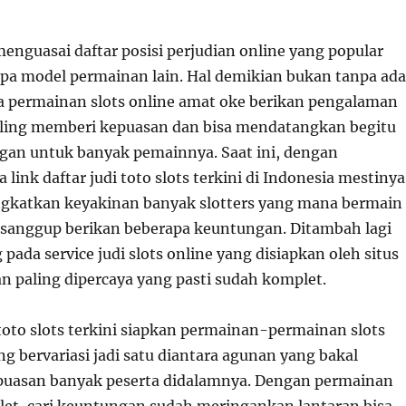
 menguasai daftar posisi perjudian online yang popular
pa model permainan lain. Hal demikian bukan tanpa ada
 permainan slots online amat oke berikan pengalaman
ling memberi kepuasan dan bisa mendatangkan begitu
an untuk banyak pemainnya. Saat ini, dengan
link daftar judi toto slots terkini di Indonesia mestinya
ngkatkan keyakinan banyak slotters yang mana bermain
ne sanggup berikan beberapa keuntungan. Ditambah lagi
ada service judi slots online yang disiapkan oleh situs
an paling dipercaya yang pasti sudah komplet.
 toto slots terkini siapkan permainan-permainan slots
ng bervariasi jadi satu diantara agunan yang bakal
uasan banyak peserta didalamnya. Dengan permainan