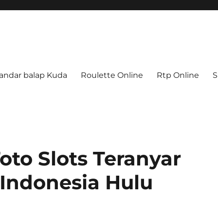
andar balap Kuda
Roulette Online
Rtp Online
S
Toto Slots Teranyar
Indonesia Hulu