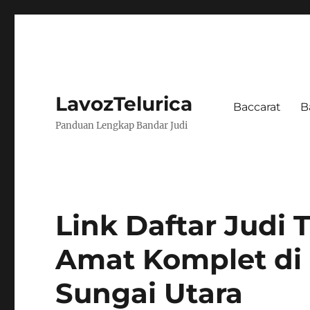
LavozTelurica
Baccarat
B
Panduan Lengkap Bandar Judi
Link Daftar Judi 
Amat Komplet di 
Sungai Utara