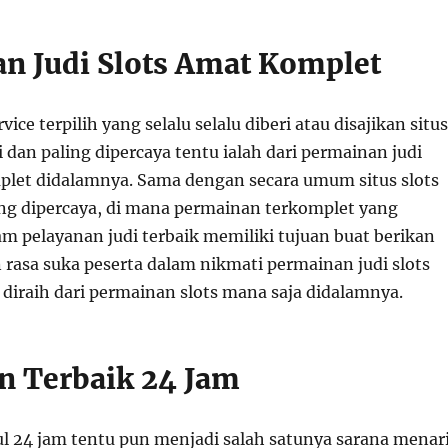
n Judi Slots Amat Komplet
vice terpilih yang selalu selalu diberi atau disajikan situs
ni dan paling dipercaya tentu ialah dari permainan judi
mplet didalamnya. Sama dengan secara umum situs slots
ing dipercaya, di mana permainan terkomplet yang
am pelayanan judi terbaik memiliki tujuan buat berikan
rasa suka peserta dalam nikmati permainan judi slots
 diraih dari permainan slots mana saja didalamnya.
n Terbaik 24 Jam
ul 24 jam tentu pun menjadi salah satunya sarana menar