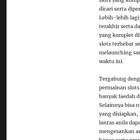
slots yang komp
dicari serta dip
Lebih-lebih lagi
terakhir serta 
yang komplet di
slots terhebat s
melaunching sa
waktu ini.
Tergabung dengan
permainan slots
banyak faedah d
Selainnya bisa 
yang disiapkan, 
lantas anda dap
mengesankan and