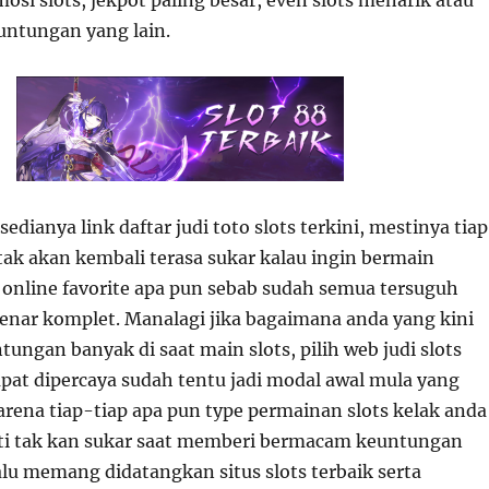
osi slots, jekpot paling besar, even slots menarik atau
ntungan yang lain.
sedianya link daftar judi toto slots terkini, mestinya tiap
tak akan kembali terasa sukar kalau ingin bermain
 online favorite apa pun sebab sudah semua tersuguh
nar komplet. Manalagi jika bagaimana anda yang kini
tungan banyak di saat main slots, pilih web judi slots
apat dipercaya sudah tentu jadi modal awal mula yang
arena tiap-tiap apa pun type permainan slots kelak anda
ti tak kan sukar saat memberi bermacam keuntungan
alu memang didatangkan situs slots terbaik serta