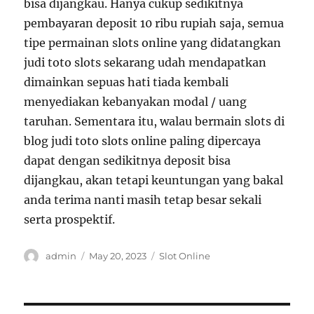
bisa dijangkau. Hanya cukup sedikitnya
pembayaran deposit 10 ribu rupiah saja, semua
tipe permainan slots online yang didatangkan
judi toto slots sekarang udah mendapatkan
dimainkan sepuas hati tiada kembali
menyediakan kebanyakan modal / uang
taruhan. Sementara itu, walau bermain slots di
blog judi toto slots online paling dipercaya
dapat dengan sedikitnya deposit bisa
dijangkau, akan tetapi keuntungan yang bakal
anda terima nanti masih tetap besar sekali
serta prospektif.
Author
Posted
Categories
admin
May 20, 2023
Slot Online
on