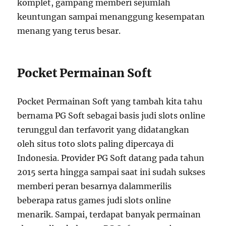
komplet, gampang memberi sejumlah
keuntungan sampai menanggung kesempatan
menang yang terus besar.
Pocket Permainan Soft
Pocket Permainan Soft yang tambah kita tahu
bernama PG Soft sebagai basis judi slots online
terunggul dan terfavorit yang didatangkan
oleh situs toto slots paling dipercaya di
Indonesia. Provider PG Soft datang pada tahun
2015 serta hingga sampai saat ini sudah sukses
memberi peran besarnya dalammerilis
beberapa ratus games judi slots online
menarik. Sampai, terdapat banyak permainan