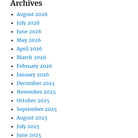
Archives
August 2026
July 2026
June 2026
May 2026
April 2026
March 2026
February 2026
January 2026
December 2025
November 2025
October 2025
September 2025
August 2025
July 2025
June 2025