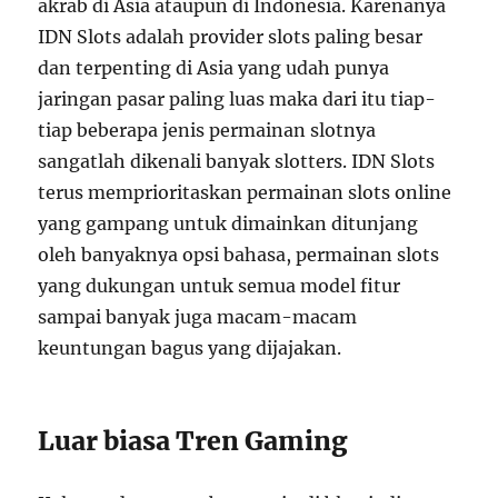
akrab di Asia ataupun di Indonesia. Karenanya
IDN Slots adalah provider slots paling besar
dan terpenting di Asia yang udah punya
jaringan pasar paling luas maka dari itu tiap-
tiap beberapa jenis permainan slotnya
sangatlah dikenali banyak slotters. IDN Slots
terus memprioritaskan permainan slots online
yang gampang untuk dimainkan ditunjang
oleh banyaknya opsi bahasa, permainan slots
yang dukungan untuk semua model fitur
sampai banyak juga macam-macam
keuntungan bagus yang dijajakan.
Luar biasa Tren Gaming