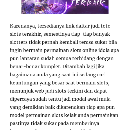
Karenanya, tersedianya link daftar judi toto
slots terakhir, semestinya tiap-tiap banyak
slotters tidak pernah kembali terasa sukar bila
ingin bermain permainan slots online idola apa
pun lantaran sudah semua terhidang dengan
benar-benar komplet. Ditambah lagi jika
bagaimana anda yang saat ini sedang cari
keuntungan yang besar saat bermain slots,
menunjuk web judi slots terkini dan dapat
dipercaya sudah tentu jadi modal awal mula
yang demikian baik dikarenakan tiap apa pun
model permainan slots kelak anda permainkan
pastinya tidak sukar pada memberinya