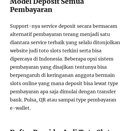
Model Deposit Semua
Pembayaran
Support-nya service deposit secara bermacam
alternatif pembayaran terang menjadi satu
diantara service terbaik yang selalu ditonjolkan
website judi toto slots terkini serta bisa
dipercaya di Indonesia. Beberapa opsi sistem
pembayaran yang disajikan tentunya bisa
berpengaruh di keringanan anggota bermain
slots online yang mana deposit bisa lewat type
pembayaran apa saja dimulai dengan transfer
bank. Pulsa, QR atau sampai type pembayaran
e-wallet.