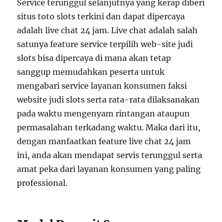
Service terunggul selanjutnya yang kerap diberi
situs toto slots terkini dan dapat dipercaya
adalah live chat 24 jam. Live chat adalah salah
satunya feature service terpilih web-site judi
slots bisa dipercaya di mana akan tetap
sanggup memudahkan peserta untuk
mengabari service layanan konsumen faksi
website judi slots serta rata-rata dilaksanakan
pada waktu mengenyam rintangan ataupun
permasalahan terkadang waktu. Maka dari itu,
dengan manfaatkan feature live chat 24 jam
ini, anda akan mendapat servis terunggul serta
amat peka dari layanan konsumen yang paling
professional.