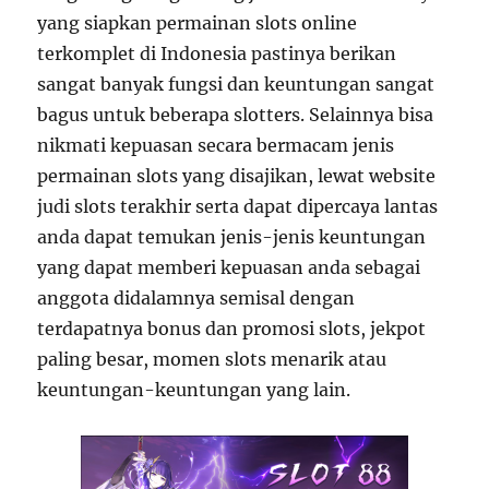
yang siapkan permainan slots online
terkomplet di Indonesia pastinya berikan
sangat banyak fungsi dan keuntungan sangat
bagus untuk beberapa slotters. Selainnya bisa
nikmati kepuasan secara bermacam jenis
permainan slots yang disajikan, lewat website
judi slots terakhir serta dapat dipercaya lantas
anda dapat temukan jenis-jenis keuntungan
yang dapat memberi kepuasan anda sebagai
anggota didalamnya semisal dengan
terdapatnya bonus dan promosi slots, jekpot
paling besar, momen slots menarik atau
keuntungan-keuntungan yang lain.