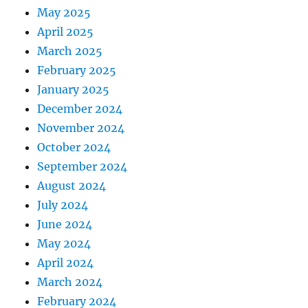
May 2025
April 2025
March 2025
February 2025
January 2025
December 2024
November 2024
October 2024
September 2024
August 2024
July 2024
June 2024
May 2024
April 2024
March 2024
February 2024