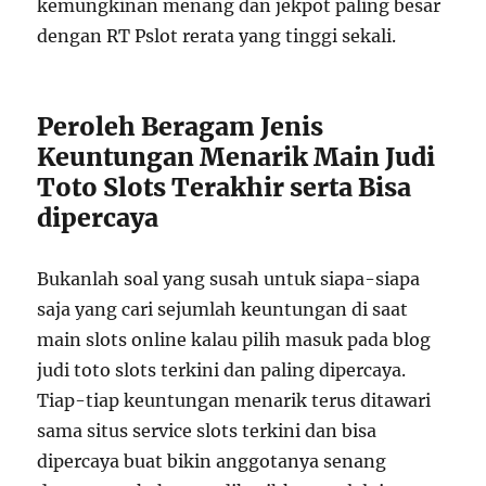
kemungkinan menang dan jekpot paling besar
dengan RT Pslot rerata yang tinggi sekali.
Peroleh Beragam Jenis
Keuntungan Menarik Main Judi
Toto Slots Terakhir serta Bisa
dipercaya
Bukanlah soal yang susah untuk siapa-siapa
saja yang cari sejumlah keuntungan di saat
main slots online kalau pilih masuk pada blog
judi toto slots terkini dan paling dipercaya.
Tiap-tiap keuntungan menarik terus ditawari
sama situs service slots terkini dan bisa
dipercaya buat bikin anggotanya senang