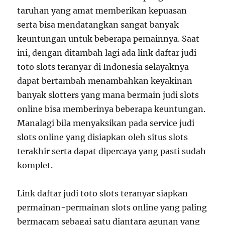
taruhan yang amat memberikan kepuasan
serta bisa mendatangkan sangat banyak
keuntungan untuk beberapa pemainnya. Saat
ini, dengan ditambah lagi ada link daftar judi
toto slots teranyar di Indonesia selayaknya
dapat bertambah menambahkan keyakinan
banyak slotters yang mana bermain judi slots
online bisa memberinya beberapa keuntungan.
Manalagi bila menyaksikan pada service judi
slots online yang disiapkan oleh situs slots
terakhir serta dapat dipercaya yang pasti sudah
komplet.
Link daftar judi toto slots teranyar siapkan
permainan-permainan slots online yang paling
bermacam sebagai satu diantara agunan yang