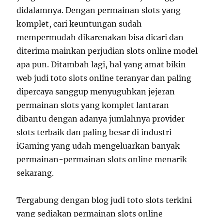
didalamnya. Dengan permainan slots yang
komplet, cari keuntungan sudah
mempermudah dikarenakan bisa dicari dan
diterima mainkan perjudian slots online model
apa pun. Ditambah lagi, hal yang amat bikin
web judi toto slots online teranyar dan paling
dipercaya sanggup menyuguhkan jejeran
permainan slots yang komplet lantaran
dibantu dengan adanya jumlahnya provider
slots terbaik dan paling besar di industri
iGaming yang udah mengeluarkan banyak
permainan-permainan slots online menarik
sekarang.
Tergabung dengan blog judi toto slots terkini
yang sediakan permainan slots online