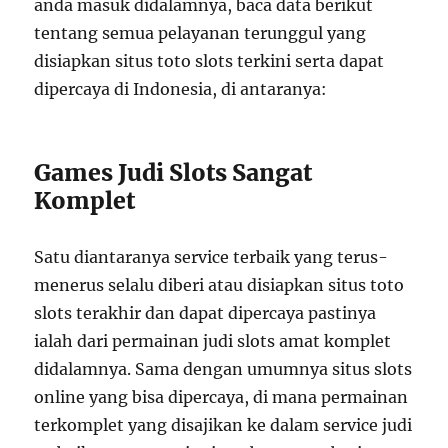
anda masuk didalamnya, baca data berikut
tentang semua pelayanan terunggul yang
disiapkan situs toto slots terkini serta dapat
dipercaya di Indonesia, di antaranya:
Games Judi Slots Sangat
Komplet
Satu diantaranya service terbaik yang terus-
menerus selalu diberi atau disiapkan situs toto
slots terakhir dan dapat dipercaya pastinya
ialah dari permainan judi slots amat komplet
didalamnya. Sama dengan umumnya situs slots
online yang bisa dipercaya, di mana permainan
terkomplet yang disajikan ke dalam service judi