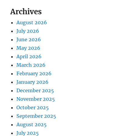
Archives
August 2026
July 2026
June 2026
May 2026
April 2026
March 2026
February 2026
January 2026
December 2025
November 2025
October 2025
September 2025
August 2025
July 2025