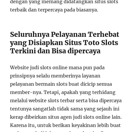
dengan yang memang didatangkan situs slots
terbaik dan terpercaya pada biasanya.
Seluruhnya Pelayanan Terhebat
yang Disiapkan Situs Toto Slots
Terkini dan Bisa dipercaya
Website judi slots online mana pun pada
prinsipnya selalu memberinya layanan
pelayanan bermain slots buat dicicip semua
member-nya. Tetapi, apakah yang terhidang
melalui website slots terbar serta bisa dipercaya
tentunya sangatlah tidak sama yang sejauh ini
kerap dibeirkan situs agen judi slots online lain.
Karena itu, untuk berikan keyakinan lebih buat