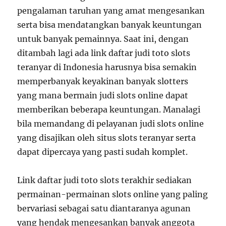
pengalaman taruhan yang amat mengesankan
serta bisa mendatangkan banyak keuntungan
untuk banyak pemainnya. Saat ini, dengan
ditambah lagi ada link daftar judi toto slots
teranyar di Indonesia harusnya bisa semakin
memperbanyak keyakinan banyak slotters
yang mana bermain judi slots online dapat
memberikan beberapa keuntungan. Manalagi
bila memandang di pelayanan judi slots online
yang disajikan oleh situs slots teranyar serta
dapat dipercaya yang pasti sudah komplet.
Link daftar judi toto slots terakhir sediakan
permainan-permainan slots online yang paling
bervariasi sebagai satu diantaranya agunan
yang hendak mengesankan banyak anggota