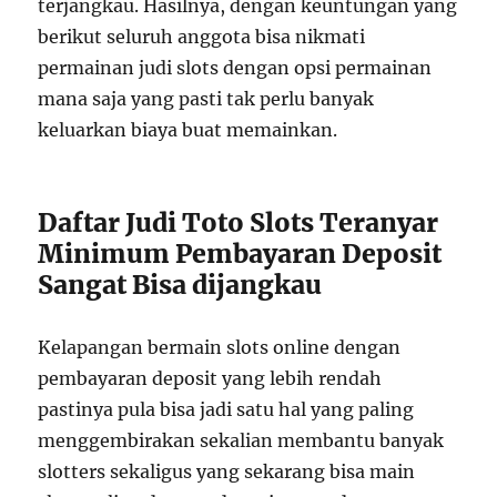
terjangkau. Hasilnya, dengan keuntungan yang
berikut seluruh anggota bisa nikmati
permainan judi slots dengan opsi permainan
mana saja yang pasti tak perlu banyak
keluarkan biaya buat memainkan.
Daftar Judi Toto Slots Teranyar
Minimum Pembayaran Deposit
Sangat Bisa dijangkau
Kelapangan bermain slots online dengan
pembayaran deposit yang lebih rendah
pastinya pula bisa jadi satu hal yang paling
menggembirakan sekalian membantu banyak
slotters sekaligus yang sekarang bisa main