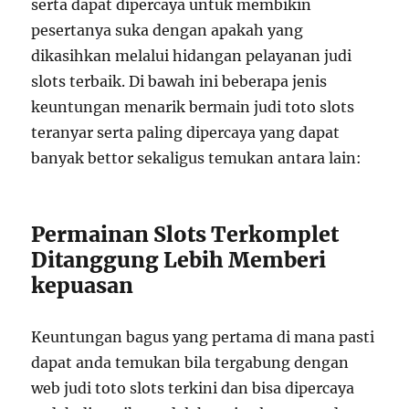
serta dapat dipercaya untuk membikin
pesertanya suka dengan apakah yang
dikasihkan melalui hidangan pelayanan judi
slots terbaik. Di bawah ini beberapa jenis
keuntungan menarik bermain judi toto slots
teranyar serta paling dipercaya yang dapat
banyak bettor sekaligus temukan antara lain:
Permainan Slots Terkomplet
Ditanggung Lebih Memberi
kepuasan
Keuntungan bagus yang pertama di mana pasti
dapat anda temukan bila tergabung dengan
web judi toto slots terkini dan bisa dipercaya