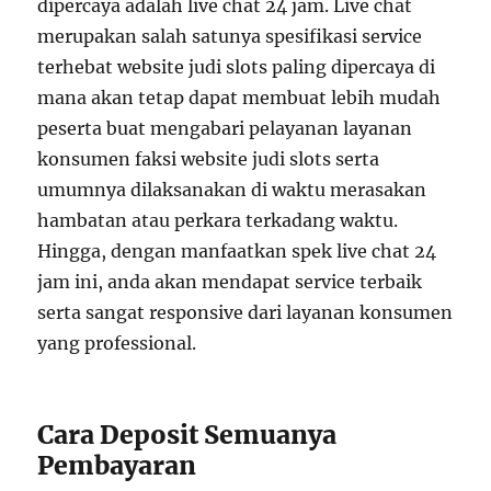
dipercaya adalah live chat 24 jam. Live chat
merupakan salah satunya spesifikasi service
terhebat website judi slots paling dipercaya di
mana akan tetap dapat membuat lebih mudah
peserta buat mengabari pelayanan layanan
konsumen faksi website judi slots serta
umumnya dilaksanakan di waktu merasakan
hambatan atau perkara terkadang waktu.
Hingga, dengan manfaatkan spek live chat 24
jam ini, anda akan mendapat service terbaik
serta sangat responsive dari layanan konsumen
yang professional.
Cara Deposit Semuanya
Pembayaran