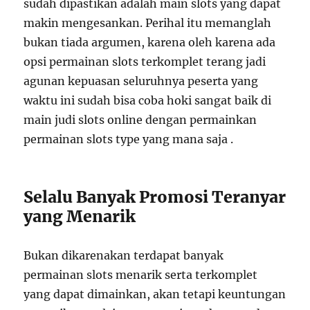
sudah dipastikan adalah main slots yang dapat
makin mengesankan. Perihal itu memanglah
bukan tiada argumen, karena oleh karena ada
opsi permainan slots terkomplet terang jadi
agunan kepuasan seluruhnya peserta yang
waktu ini sudah bisa coba hoki sangat baik di
main judi slots online dengan permainkan
permainan slots type yang mana saja .
Selalu Banyak Promosi Teranyar
yang Menarik
Bukan dikarenakan terdapat banyak
permainan slots menarik serta terkomplet
yang dapat dimainkan, akan tetapi keuntungan