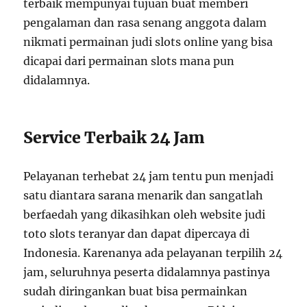
terbaik mempunyai tujuan buat memberi
pengalaman dan rasa senang anggota dalam
nikmati permainan judi slots online yang bisa
dicapai dari permainan slots mana pun
didalamnya.
Service Terbaik 24 Jam
Pelayanan terhebat 24 jam tentu pun menjadi
satu diantara sarana menarik dan sangatlah
berfaedah yang dikasihkan oleh website judi
toto slots teranyar dan dapat dipercaya di
Indonesia. Karenanya ada pelayanan terpilih 24
jam, seluruhnya peserta didalamnya pastinya
sudah diringankan buat bisa permainkan