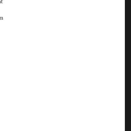
at
am