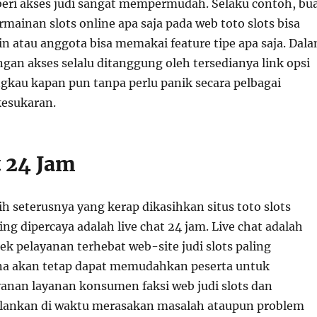
iberi akses judi sangat mempermudah. Selaku contoh, bu
mainan slots online apa saja pada web toto slots bisa
in atau anggota bisa memakai feature tipe apa saja. Dal
ngan akses selalu ditanggung oleh tersedianya link opsi
ngkau kapan pun tanpa perlu panik secara pelbagai
kesukaran.
t 24 Jam
ih seterusnya yang kerap dikasihkan situs toto slots
ing dipercaya adalah live chat 24 jam. Live chat adalah
ek pelayanan terhebat web-site judi slots paling
na akan tetap dapat memudahkan peserta untuk
anan layanan konsumen faksi web judi slots dan
alankan di waktu merasakan masalah ataupun problem