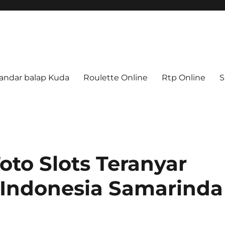
andar balap Kuda
Roulette Online
Rtp Online
S
Toto Slots Teranyar
 Indonesia Samarinda