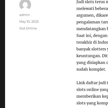
Judi slots teru
melewati bebera
Author
admin
argumen, dikare
Posted
May 10, 2023
pengalaman tar
on
Categories
Slot Online
mendatangkan b
Saat ini, dengan
terakhir di Ind
banyak slotters
keuntungan. Dit
yang disiapkan o
sudah komplet.
Link daftar jud
slots online ya
memberikan kep
slots yang komp