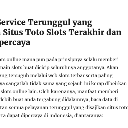
Service Terunggul yang
 Situs Toto Slots Terakhir dan
ipercaya
lots online mana pun pada prinsipnya selalu memberi
main slots buat dicicip seluruhnya anggotanya. Akan
ang tersuguh melalui web slots terbar serta paling
ya sangatlah tidak sama yang sejauh ini kerap dibeirkan
i slots online lain. Oleh karenanya, manfaat memberi
rlebih buat anda tergabung didalamnya, baca data di
itan semua pelayanan terunggul yang disajikan situs tot
erta dapat dipercaya di Indonesia, diantaranya: