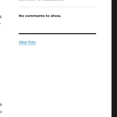
No comments to show.
s
r
Situs Toto
a
n