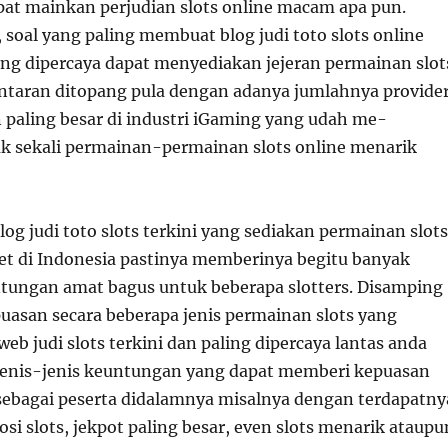
apat mainkan perjudian slots online macam apa pun.
, soal yang paling membuat blog judi toto slots online
ling dipercaya dapat menyediakan jejeran permainan slot
ntaran ditopang pula dengan adanya jumlahnya provide
n paling besar di industri iGaming yang udah me-
k sekali permainan-permainan slots online menarik
g judi toto slots terkini yang sediakan permainan slots
et di Indonesia pastinya memberinya begitu banyak
tungan amat bagus untuk beberapa slotters. Disamping
puasan secara beberapa jenis permainan slots yang
 web judi slots terkini dan paling dipercaya lantas anda
jenis-jenis keuntungan yang dapat memberi kepuasan
sebagai peserta didalamnya misalnya dengan terdapatny
i slots, jekpot paling besar, even slots menarik ataupu