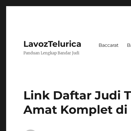
LavozTelurica
Baccarat
B
Panduan Lengkap Bandar Judi
Link Daftar Judi 
Amat Komplet di