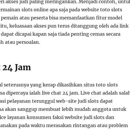
eri akses judi paling meringankan. Menjadi contoh, untu
mainan slots online apa saja pada website toto slots
, pemain atau peserta bisa memanfaatkan fitur model
 itu, keluasaan akses pun terus ditanggung oleh ada link
 dapat dicapai kapan saja tiada penting cemas secara
h atau persoalan.
t 24 Jam
l seterusnya yang kerap dikasihkan situs toto slots
sa dipercaya ialah live chat 24 jam. Live chat adalah sala
asi pelayanan terunggul web-site judi slots dapat
ana akan sanggup membuat lebih mudah anggota untuk
ce layanan konsumen faksi website judi slots dan
anakan pada waktu merasakan rintangan atau problem