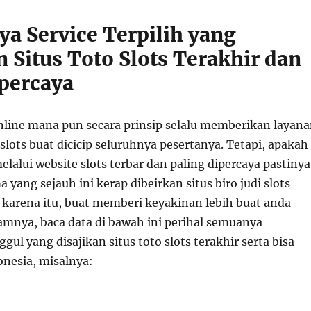
ya Service Terpilih yang
 Situs Toto Slots Terakhir dan
ipercaya
online mana pun secara prinsip selalu memberikan layan
lots buat dicicip seluruhnya pesertanya. Tetapi, apakah
lalui website slots terbar dan paling dipercaya pastinya
a yang sejauh ini kerap dibeirkan situs biro judi slots
h karena itu, buat memberi keyakinan lebih buat anda
amnya, baca data di bawah ini perihal semuanya
gul yang disajikan situs toto slots terakhir serta bisa
onesia, misalnya: