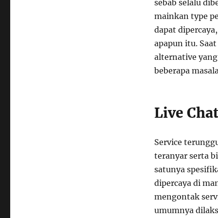
sebab selalu dib
mainkan type per
dapat dipercaya
apapun itu. Saat
alternative yang
beberapa masala
Live Cha
Service terunggu
teranyar serta bi
satunya spesifik
dipercaya di m
mengontak servi
umumnya dilaks