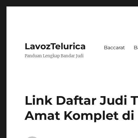
LavozTelurica
Baccarat
B
Panduan Lengkap Bandar Judi
Link Daftar Judi 
Amat Komplet di