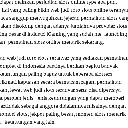
didapat mainkan perjudian slots online type apa pun.
, hal yang paling bikin web judi toto slots online teranya
caya sanggup menyuguhkan jejeran permainan slots yan
akan disokong dengan adanya jumlahnya provider slots
aling besar di industri iGaming yang sudah me-launching
n-permainan slots online menarik sekarang.
n web judi toto slots teranyar yang sediakan permaina
komplet di Indonesia pastinya berikan begitu banyak
keuntungan paling bagus untuk beberapa slotters.
 nikmati kepuasan secara bermacam ragam permainan
kan, lewat web judi slots teranyar serta bisa dipercaya
at peroleh jenis-jenis keuntungan yang dapat memberi
ertindak sebagai anggota didalamnya misalnya dengan
romosi slots, jekpot paling besar, momen slots menarik
n-keuntungan yang lain.