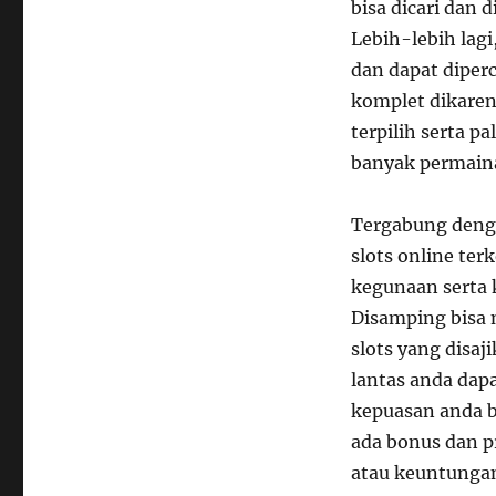
bisa dicari dan 
Lebih-lebih lagi
dan dapat diper
komplet dikaren
terpilih serta p
banyak permaina
Tergabung denga
slots online ter
kegunaan serta 
Disamping bisa
slots yang disaji
lantas anda dap
kepuasan anda b
ada bonus dan p
atau keuntunga