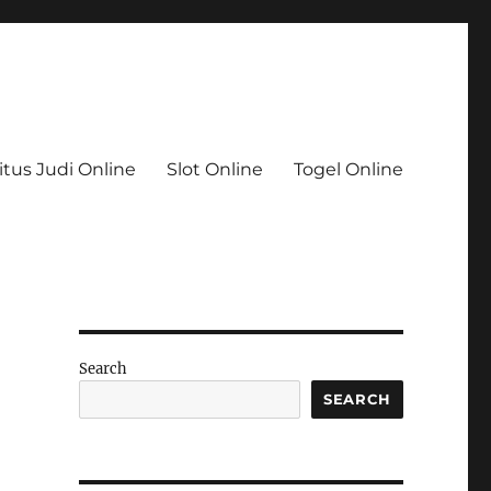
itus Judi Online
Slot Online
Togel Online
Search
SEARCH