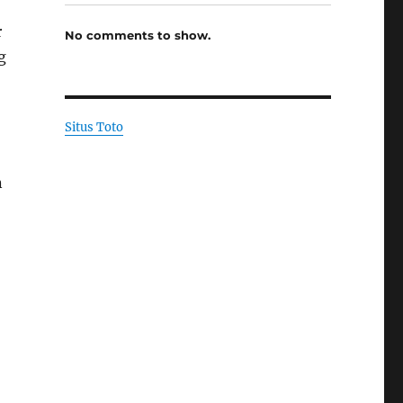
r
No comments to show.
g
Situs Toto
n