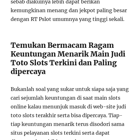
sebab diakuinya lebih dapat berikan
kemungkinan menang dan jekpot paling besar
dengan RT Pslot umumnya yang tinggi sekali.
Temukan Bermacam Ragam
Keuntungan Menarik Main Judi
Toto Slots Terkini dan Paling
dipercaya
Bukanlah soal yang sukar untuk siapa saja yang
cari sejumlah keuntungan di saat main slots
online kalau menunjuk masuk di web-site judi
toto slots terakhir serta bisa dipercaya. Tiap-
tiap keuntungan menarik terus disodori sama
situs pelayanan slots terkini serta dapat