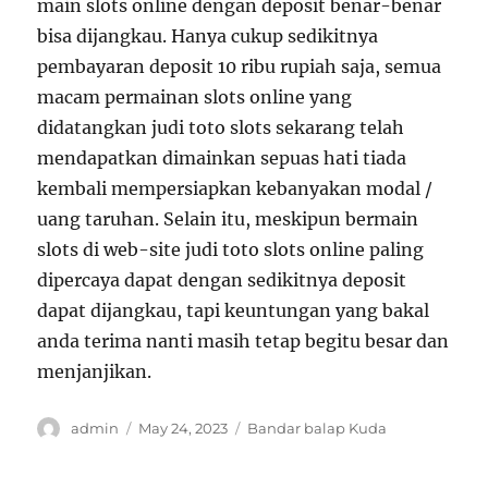
main slots online dengan deposit benar-benar
bisa dijangkau. Hanya cukup sedikitnya
pembayaran deposit 10 ribu rupiah saja, semua
macam permainan slots online yang
didatangkan judi toto slots sekarang telah
mendapatkan dimainkan sepuas hati tiada
kembali mempersiapkan kebanyakan modal /
uang taruhan. Selain itu, meskipun bermain
slots di web-site judi toto slots online paling
dipercaya dapat dengan sedikitnya deposit
dapat dijangkau, tapi keuntungan yang bakal
anda terima nanti masih tetap begitu besar dan
menjanjikan.
Author
Posted
Categories
admin
May 24, 2023
Bandar balap Kuda
on