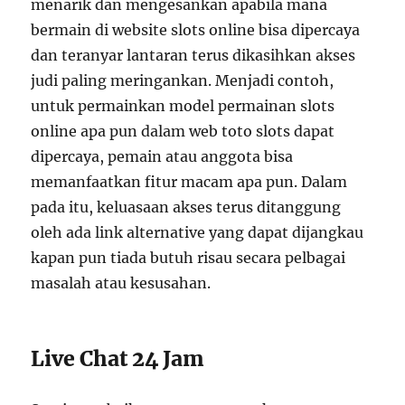
menarik dan mengesankan apabila mana
bermain di website slots online bisa dipercaya
dan teranyar lantaran terus dikasihkan akses
judi paling meringankan. Menjadi contoh,
untuk permainkan model permainan slots
online apa pun dalam web toto slots dapat
dipercaya, pemain atau anggota bisa
memanfaatkan fitur macam apa pun. Dalam
pada itu, keluasaan akses terus ditanggung
oleh ada link alternative yang dapat dijangkau
kapan pun tiada butuh risau secara pelbagai
masalah atau kesusahan.
Live Chat 24 Jam