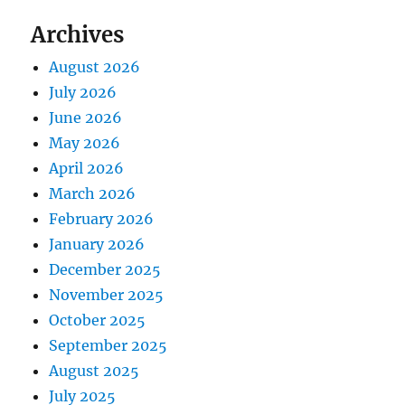
Archives
August 2026
July 2026
June 2026
May 2026
April 2026
March 2026
February 2026
January 2026
December 2025
November 2025
October 2025
September 2025
August 2025
July 2025