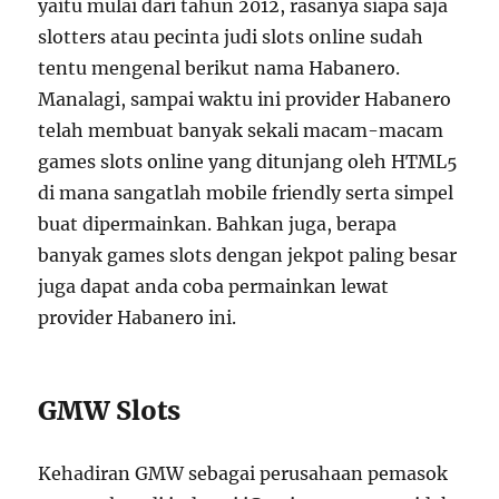
yaitu mulai dari tahun 2012, rasanya siapa saja
slotters atau pecinta judi slots online sudah
tentu mengenal berikut nama Habanero.
Manalagi, sampai waktu ini provider Habanero
telah membuat banyak sekali macam-macam
games slots online yang ditunjang oleh HTML5
di mana sangatlah mobile friendly serta simpel
buat dipermainkan. Bahkan juga, berapa
banyak games slots dengan jekpot paling besar
juga dapat anda coba permainkan lewat
provider Habanero ini.
GMW Slots
Kehadiran GMW sebagai perusahaan pemasok