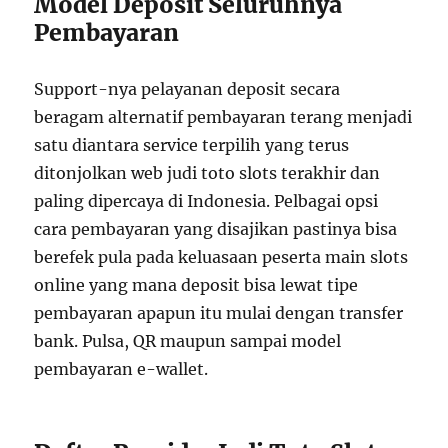
Model Deposit Seluruhnya
Pembayaran
Support-nya pelayanan deposit secara
beragam alternatif pembayaran terang menjadi
satu diantara service terpilih yang terus
ditonjolkan web judi toto slots terakhir dan
paling dipercaya di Indonesia. Pelbagai opsi
cara pembayaran yang disajikan pastinya bisa
berefek pula pada keluasaan peserta main slots
online yang mana deposit bisa lewat tipe
pembayaran apapun itu mulai dengan transfer
bank. Pulsa, QR maupun sampai model
pembayaran e-wallet.