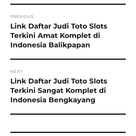
Post
PREVIOUS
navigation
Link Daftar Judi Toto Slots
Previous
post:
Terkini Amat Komplet di
Indonesia Balikpapan
NEXT
Link Daftar Judi Toto Slots
Next
post:
Terkini Sangat Komplet di
Indonesia Bengkayang