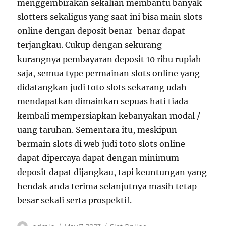
menggembirakan sekalian membantu banyak
slotters sekaligus yang saat ini bisa main slots
online dengan deposit benar-benar dapat
terjangkau. Cukup dengan sekurang-
kurangnya pembayaran deposit 10 ribu rupiah
saja, semua type permainan slots online yang
didatangkan judi toto slots sekarang udah
mendapatkan dimainkan sepuas hati tiada
kembali mempersiapkan kebanyakan modal /
uang taruhan. Sementara itu, meskipun
bermain slots di web judi toto slots online
dapat dipercaya dapat dengan minimum
deposit dapat dijangkau, tapi keuntungan yang
hendak anda terima selanjutnya masih tetap
besar sekali serta prospektif.