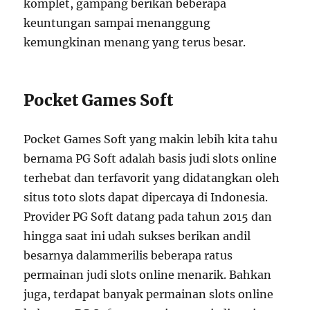
komplet, gampang berikan beberapa
keuntungan sampai menanggung
kemungkinan menang yang terus besar.
Pocket Games Soft
Pocket Games Soft yang makin lebih kita tahu
bernama PG Soft adalah basis judi slots online
terhebat dan terfavorit yang didatangkan oleh
situs toto slots dapat dipercaya di Indonesia.
Provider PG Soft datang pada tahun 2015 dan
hingga saat ini udah sukses berikan andil
besarnya dalammerilis beberapa ratus
permainan judi slots online menarik. Bahkan
juga, terdapat banyak permainan slots online