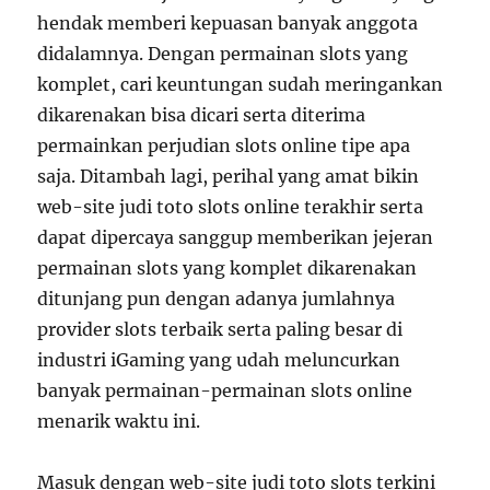
hendak memberi kepuasan banyak anggota
didalamnya. Dengan permainan slots yang
komplet, cari keuntungan sudah meringankan
dikarenakan bisa dicari serta diterima
permainkan perjudian slots online tipe apa
saja. Ditambah lagi, perihal yang amat bikin
web-site judi toto slots online terakhir serta
dapat dipercaya sanggup memberikan jejeran
permainan slots yang komplet dikarenakan
ditunjang pun dengan adanya jumlahnya
provider slots terbaik serta paling besar di
industri iGaming yang udah meluncurkan
banyak permainan-permainan slots online
menarik waktu ini.
Masuk dengan web-site judi toto slots terkini