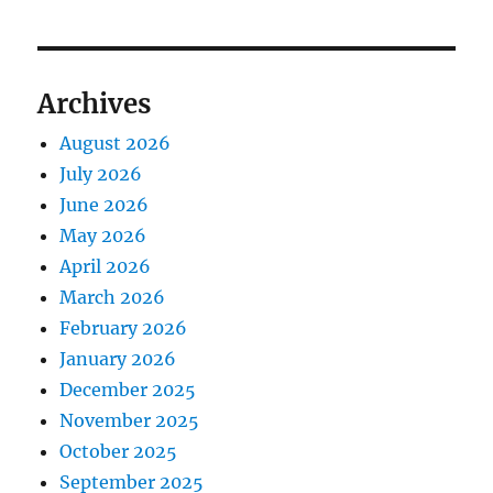
Archives
August 2026
July 2026
June 2026
May 2026
April 2026
March 2026
February 2026
January 2026
December 2025
November 2025
October 2025
September 2025