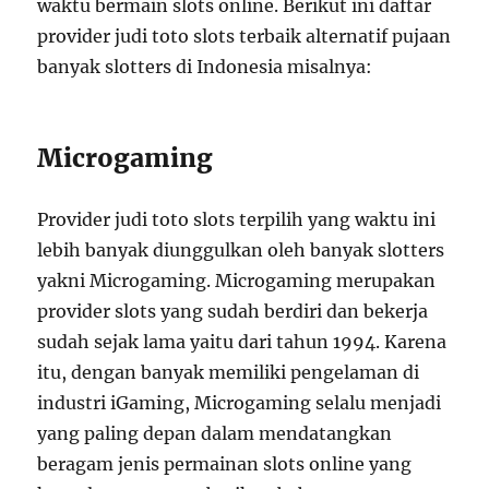
waktu bermain slots online. Berikut ini daftar
provider judi toto slots terbaik alternatif pujaan
banyak slotters di Indonesia misalnya:
Microgaming
Provider judi toto slots terpilih yang waktu ini
lebih banyak diunggulkan oleh banyak slotters
yakni Microgaming. Microgaming merupakan
provider slots yang sudah berdiri dan bekerja
sudah sejak lama yaitu dari tahun 1994. Karena
itu, dengan banyak memiliki pengelaman di
industri iGaming, Microgaming selalu menjadi
yang paling depan dalam mendatangkan
beragam jenis permainan slots online yang