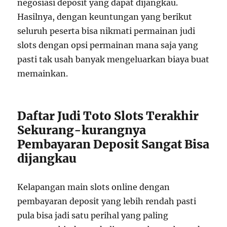
negosiasi deposit yang dapat dijangkau.
Hasilnya, dengan keuntungan yang berikut
seluruh peserta bisa nikmati permainan judi
slots dengan opsi permainan mana saja yang
pasti tak usah banyak mengeluarkan biaya buat
memainkan.
Daftar Judi Toto Slots Terakhir
Sekurang-kurangnya
Pembayaran Deposit Sangat Bisa
dijangkau
Kelapangan main slots online dengan
pembayaran deposit yang lebih rendah pasti
pula bisa jadi satu perihal yang paling