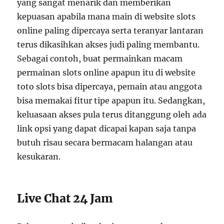
yang sangat menarik dan memberikan
kepuasan apabila mana main di website slots
online paling dipercaya serta teranyar lantaran
terus dikasihkan akses judi paling membantu.
Sebagai contoh, buat permainkan macam
permainan slots online apapun itu di website
toto slots bisa dipercaya, pemain atau anggota
bisa memakai fitur tipe apapun itu. Sedangkan,
keluasaan akses pula terus ditanggung oleh ada
link opsi yang dapat dicapai kapan saja tanpa
butuh risau secara bermacam halangan atau
kesukaran.
Live Chat 24 Jam