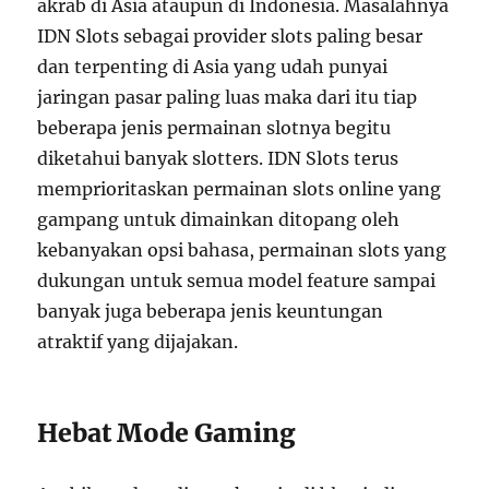
akrab di Asia ataupun di Indonesia. Masalahnya
IDN Slots sebagai provider slots paling besar
dan terpenting di Asia yang udah punyai
jaringan pasar paling luas maka dari itu tiap
beberapa jenis permainan slotnya begitu
diketahui banyak slotters. IDN Slots terus
memprioritaskan permainan slots online yang
gampang untuk dimainkan ditopang oleh
kebanyakan opsi bahasa, permainan slots yang
dukungan untuk semua model feature sampai
banyak juga beberapa jenis keuntungan
atraktif yang dijajakan.
Hebat Mode Gaming