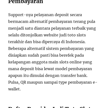
Pembayaran
Support-nya pelayanan deposit secara
bermacam alternatif pembayaran terang pula
menjadi satu diantara pelayanan terbaik yang
selalu ditonjolkan website judi toto slots
terakhir dan bisa dipercaya di Indonesia.
Beberapa alternatif sistem pembayaran yang
disiapkan sudah pasti bisa berefek pada
kelapangan anggota main slots online yang
mana deposit bisa lewat model pembayaran
apapun itu dimulai dengan transfer bank.
Pulsa, QR maupun sampai type pembayaran e-
wallet.