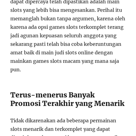
dapat dipercaya telah dipastikan adalah main
slots yang lebih bisa mengesankan. Perihal itu
memanglah bukan tanpa argumen, karena oleh
karena ada opsi games slots terkomplet terang
jadi agunan kepuasan seluruh anggota yang
sekarang pasti telah bisa coba keberuntungan
amat baik di main judi slots online dengan
mainkan games slots macam yang mana saja
pun.
Terus-menerus Banyak
Promosi Terakhir yang Menarik
Tidak dikarenakan ada beberapa permainan
slots menarik dan terkomplet yang dapat