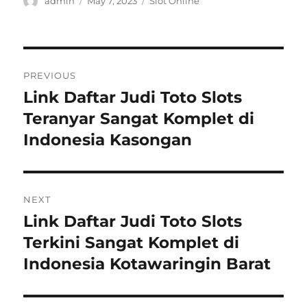
Author
Posted
Categories
admin
May 7, 2023
Slot Online
on
Post
PREVIOUS
navigation
Link Daftar Judi Toto Slots
Previous
post:
Teranyar Sangat Komplet di
Indonesia Kasongan
NEXT
Link Daftar Judi Toto Slots
Next
post:
Terkini Sangat Komplet di
Indonesia Kotawaringin Barat