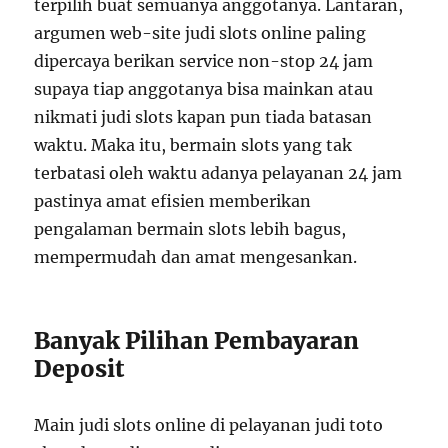
terpilih buat semuanya anggotanya. Lantaran,
argumen web-site judi slots online paling
dipercaya berikan service non-stop 24 jam
supaya tiap anggotanya bisa mainkan atau
nikmati judi slots kapan pun tiada batasan
waktu. Maka itu, bermain slots yang tak
terbatasi oleh waktu adanya pelayanan 24 jam
pastinya amat efisien memberikan
pengalaman bermain slots lebih bagus,
mempermudah dan amat mengesankan.
Banyak Pilihan Pembayaran
Deposit
Main judi slots online di pelayanan judi toto