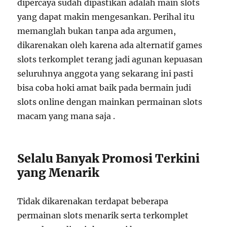
dipercaya sudah dipastikan adalah main slots
yang dapat makin mengesankan. Perihal itu
memanglah bukan tanpa ada argumen,
dikarenakan oleh karena ada alternatif games
slots terkomplet terang jadi agunan kepuasan
seluruhnya anggota yang sekarang ini pasti
bisa coba hoki amat baik pada bermain judi
slots online dengan mainkan permainan slots
macam yang mana saja .
Selalu Banyak Promosi Terkini
yang Menarik
Tidak dikarenakan terdapat beberapa
permainan slots menarik serta terkomplet