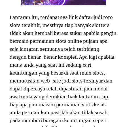
Lantaran itu, terdapatnya link daftar judi toto
slots terakhir, mestinya tiap banyak slotters
tidak akan kembali berasa sukar apabila pengin
bermain permainan slots online pujaan apa
saja lantaran semuanya telah terhidang
dengan benar-benar komplet. Apa lagi apabila
mana anda yang saat ini sedang cari
keuntungan yang besar di saat main slots,
memutuskan web-site judi slots teranyar dan
dapat dipercaya telah dipastikan jadi modal
awal mula yang demikian baik lantaran tiap-
tiap apa pun macam permainan slots kelak
anda permainkan pastilah akan tidak susah
pada memberi beragam keuntungan seperti