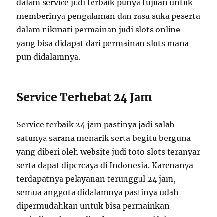
dalam service judi terbaik punya tujuan untuk
memberinya pengalaman dan rasa suka peserta
dalam nikmati permainan judi slots online
yang bisa didapat dari permainan slots mana
pun didalamnya.
Service Terhebat 24 Jam
Service terbaik 24 jam pastinya jadi salah
satunya sarana menarik serta begitu berguna
yang diberi oleh website judi toto slots teranyar
serta dapat dipercaya di Indonesia. Karenanya
terdapatnya pelayanan terunggul 24 jam,
semua anggota didalamnya pastinya udah
dipermudahkan untuk bisa permainkan