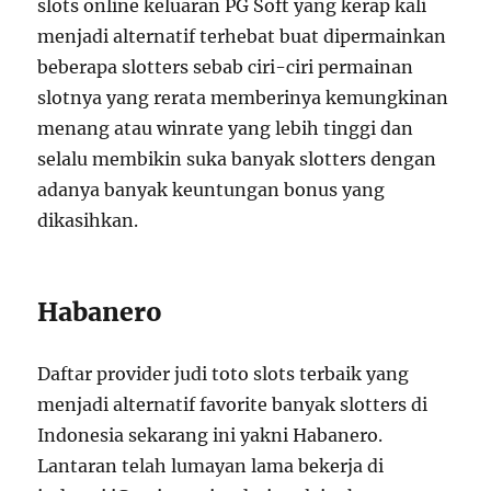
slots online keluaran PG Soft yang kerap kali
menjadi alternatif terhebat buat dipermainkan
beberapa slotters sebab ciri-ciri permainan
slotnya yang rerata memberinya kemungkinan
menang atau winrate yang lebih tinggi dan
selalu membikin suka banyak slotters dengan
adanya banyak keuntungan bonus yang
dikasihkan.
Habanero
Daftar provider judi toto slots terbaik yang
menjadi alternatif favorite banyak slotters di
Indonesia sekarang ini yakni Habanero.
Lantaran telah lumayan lama bekerja di