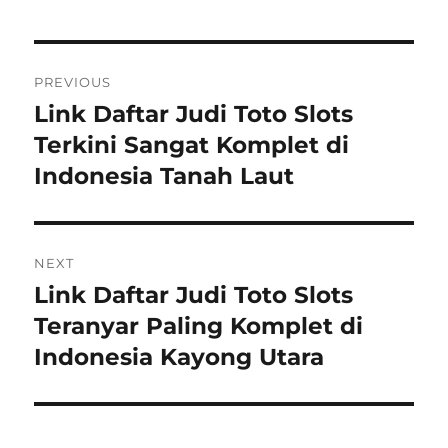
Post
PREVIOUS
navigation
Link Daftar Judi Toto Slots
Previous
post:
Terkini Sangat Komplet di
Indonesia Tanah Laut
NEXT
Link Daftar Judi Toto Slots
Next
post:
Teranyar Paling Komplet di
Indonesia Kayong Utara