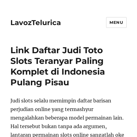
LavozTelurica
MENU
Link Daftar Judi Toto
Slots Teranyar Paling
Komplet di Indonesia
Pulang Pisau
Judi slots selalu memimpin daftar barisan
perjudian online yang termashyur
mengalahkan beberapa model permainan lain.
Hal tersebut bukan tanpa ada argumen,
lantaran permainan slots online sangatlah oke