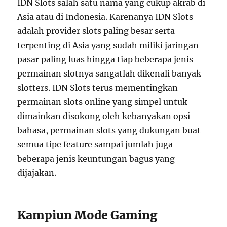
IDN Slots salah satu nama yang cukup akrab di
Asia atau di Indonesia. Karenanya IDN Slots
adalah provider slots paling besar serta
terpenting di Asia yang sudah miliki jaringan
pasar paling luas hingga tiap beberapa jenis
permainan slotnya sangatlah dikenali banyak
slotters. IDN Slots terus mementingkan
permainan slots online yang simpel untuk
dimainkan disokong oleh kebanyakan opsi
bahasa, permainan slots yang dukungan buat
semua tipe feature sampai jumlah juga
beberapa jenis keuntungan bagus yang
dijajakan.
Kampiun Mode Gaming