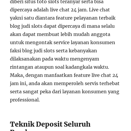
diberi situs toto slots teranyar serta bisa
dipercaya adalah live chat 24 jam. Live chat
yakni satu diantara feature pelayanan terbaik
blog judi slots dapat dipercaya di mana selalu
akan dapat membuat lebih mudah anggota
untuk mengontak service layanan konsumen
faksi blog judi slots serta kebanyakan
dilaksanakan pada waktu mengenyam
rintangan ataupun soal kadangkala waktu.
Maka, dengan manfaatkan feature live chat 24
jam ini, anda akan memperoleh servis terhebat
serta sangat peka dari layanan konsumen yang
professional.
Teknik Deposit Seluruh