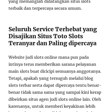
yang memanglah didatangkan situs slots
terbaik dan terpercaya secara umum.
Seluruh Service Terhebat yang
Disajikan Situs Toto Slots
Teranyar dan Paling dipercaya
Website judi slots online mana pun pada
intinya terus memberikan sarana pelayanan
main slots buat dicicipi semuanya anggotanya.
Tetapi, apakah yang tersuguh melalui blog
slots terbar serta dapat dipercaya tentu benar-
benar tidak sama sama yang sampai kini kerap
dibeirkan situs agen judi slots online lain. Oleh
karenanya, untuk memberi keyakinan lebih