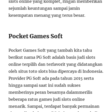
slots online yang komplet, ringan memberikan
sejumlah keuntungan sampai jamin
kesempatan menang yang terus besar.
Pocket Games Soft
Pocket Games Soft yang tambah kita tahu
berikut nama PG Soft adalah basis judi slots
online terpilih dan terfavorit yang didatangkan
oleh situs toto slots bisa dipercaya di Indonesia.
Provider PG Soft ada pada tahun 2015 serta
hingga sampai saat ini sudah sukses
memberinya peran besarnya dalammerilis
beberapa ratus games judi slots online
menarik. Sampai, terdapat banyak permainan