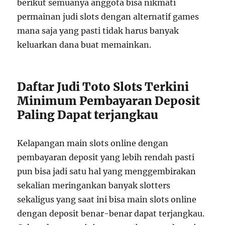
berikut semuanya anggota bisa nikmati
permainan judi slots dengan alternatif games
mana saja yang pasti tidak harus banyak
keluarkan dana buat memainkan.
Daftar Judi Toto Slots Terkini
Minimum Pembayaran Deposit
Paling Dapat terjangkau
Kelapangan main slots online dengan
pembayaran deposit yang lebih rendah pasti
pun bisa jadi satu hal yang menggembirakan
sekalian meringankan banyak slotters
sekaligus yang saat ini bisa main slots online
dengan deposit benar-benar dapat terjangkau.