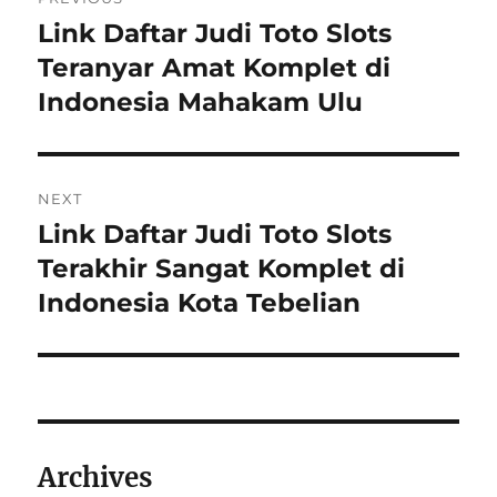
navigation
Link Daftar Judi Toto Slots
Previous
post:
Teranyar Amat Komplet di
Indonesia Mahakam Ulu
NEXT
Link Daftar Judi Toto Slots
Next
post:
Terakhir Sangat Komplet di
Indonesia Kota Tebelian
Archives