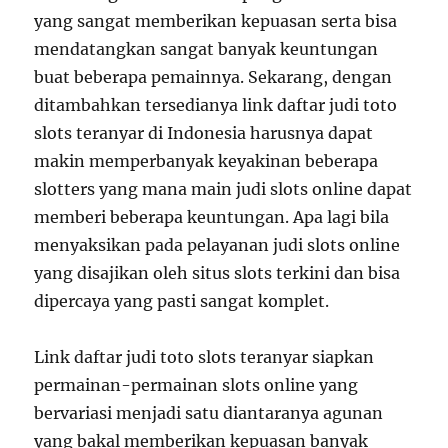
yang sangat memberikan kepuasan serta bisa
mendatangkan sangat banyak keuntungan
buat beberapa pemainnya. Sekarang, dengan
ditambahkan tersedianya link daftar judi toto
slots teranyar di Indonesia harusnya dapat
makin memperbanyak keyakinan beberapa
slotters yang mana main judi slots online dapat
memberi beberapa keuntungan. Apa lagi bila
menyaksikan pada pelayanan judi slots online
yang disajikan oleh situs slots terkini dan bisa
dipercaya yang pasti sangat komplet.
Link daftar judi toto slots teranyar siapkan
permainan-permainan slots online yang
bervariasi menjadi satu diantaranya agunan
yang bakal memberikan kepuasan banyak