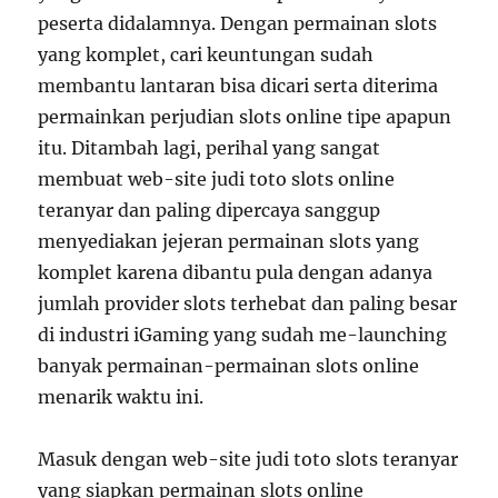
peserta didalamnya. Dengan permainan slots
yang komplet, cari keuntungan sudah
membantu lantaran bisa dicari serta diterima
permainkan perjudian slots online tipe apapun
itu. Ditambah lagi, perihal yang sangat
membuat web-site judi toto slots online
teranyar dan paling dipercaya sanggup
menyediakan jejeran permainan slots yang
komplet karena dibantu pula dengan adanya
jumlah provider slots terhebat dan paling besar
di industri iGaming yang sudah me-launching
banyak permainan-permainan slots online
menarik waktu ini.
Masuk dengan web-site judi toto slots teranyar
yang siapkan permainan slots online