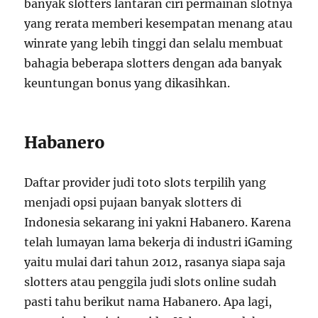
banyak slotters lantaran ciri permainan slotnya
yang rerata memberi kesempatan menang atau
winrate yang lebih tinggi dan selalu membuat
bahagia beberapa slotters dengan ada banyak
keuntungan bonus yang dikasihkan.
Habanero
Daftar provider judi toto slots terpilih yang
menjadi opsi pujaan banyak slotters di
Indonesia sekarang ini yakni Habanero. Karena
telah lumayan lama bekerja di industri iGaming
yaitu mulai dari tahun 2012, rasanya siapa saja
slotters atau penggila judi slots online sudah
pasti tahu berikut nama Habanero. Apa lagi,