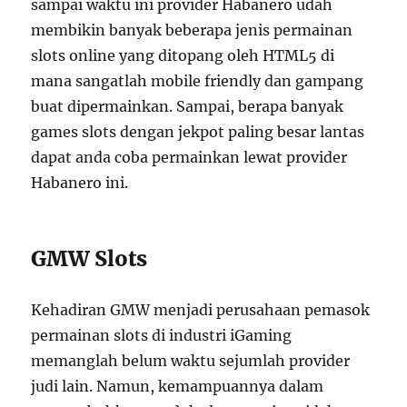
sampai waktu ini provider Habanero udah
membikin banyak beberapa jenis permainan
slots online yang ditopang oleh HTML5 di
mana sangatlah mobile friendly dan gampang
buat dipermainkan. Sampai, berapa banyak
games slots dengan jekpot paling besar lantas
dapat anda coba permainkan lewat provider
Habanero ini.
GMW Slots
Kehadiran GMW menjadi perusahaan pemasok
permainan slots di industri iGaming
memanglah belum waktu sejumlah provider
judi lain. Namun, kemampuannya dalam