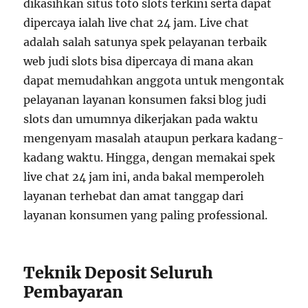
dikasihkan situs toto slots terkini serta dapat
dipercaya ialah live chat 24 jam. Live chat
adalah salah satunya spek pelayanan terbaik
web judi slots bisa dipercaya di mana akan
dapat memudahkan anggota untuk mengontak
pelayanan layanan konsumen faksi blog judi
slots dan umumnya dikerjakan pada waktu
mengenyam masalah ataupun perkara kadang-
kadang waktu. Hingga, dengan memakai spek
live chat 24 jam ini, anda bakal memperoleh
layanan terhebat dan amat tanggap dari
layanan konsumen yang paling professional.
Teknik Deposit Seluruh
Pembayaran