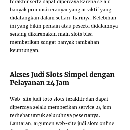
terakhir serta dapat dipercaya karena selalu
banyak promosi teranyar yang atraktif yang
didatangkan dalam sehari-harinya. Kelebihan
ini yang bikin pemain atau peserta didalamnya
senang dikarenakan main slots bisa
memberikan sangat banyak tambahan
keuntungan.
Akses Judi Slots Simpel dengan
Pelayanan 24 Jam
Web-site judi toto slots terakhir dan dapat
dipercaya selalu memberikan service 24 jam
terhebat untuk seluruhnya pesertanya.
Lantaran, argumen web-site judi slots online