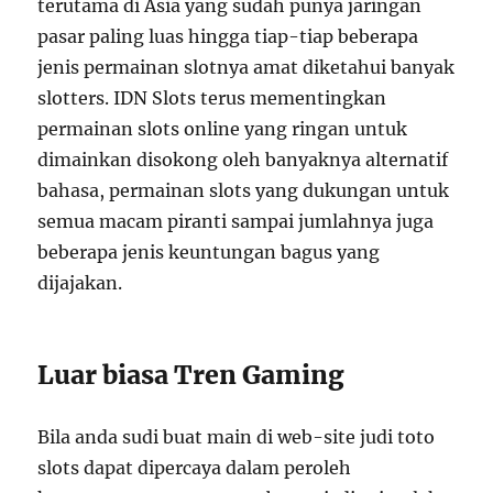
terutama di Asia yang sudah punya jaringan
pasar paling luas hingga tiap-tiap beberapa
jenis permainan slotnya amat diketahui banyak
slotters. IDN Slots terus mementingkan
permainan slots online yang ringan untuk
dimainkan disokong oleh banyaknya alternatif
bahasa, permainan slots yang dukungan untuk
semua macam piranti sampai jumlahnya juga
beberapa jenis keuntungan bagus yang
dijajakan.
Luar biasa Tren Gaming
Bila anda sudi buat main di web-site judi toto
slots dapat dipercaya dalam peroleh