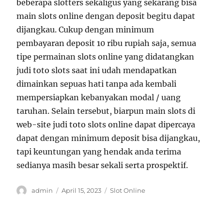
beberapa slotters sekaligus yang sekarang bisa
main slots online dengan deposit begitu dapat
dijangkau. Cukup dengan minimum
pembayaran deposit 10 ribu rupiah saja, semua
tipe permainan slots online yang didatangkan
judi toto slots saat ini udah mendapatkan
dimainkan sepuas hati tanpa ada kembali
mempersiapkan kebanyakan modal / uang
taruhan. Selain tersebut, biarpun main slots di
web-site judi toto slots online dapat dipercaya
dapat dengan minimum deposit bisa dijangkau,
tapi keuntungan yang hendak anda terima
sedianya masih besar sekali serta prospektif.
Author
Posted
Categories
admin
April 15, 2023
Slot Online
on