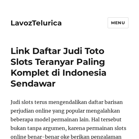
LavozTelurica
MENU
Link Daftar Judi Toto
Slots Teranyar Paling
Komplet di Indonesia
Sendawar
Judi slots terus mengendalikan daftar barisan
perjudian online yang popular mengalahkan
beberapa model permainan lain. Hal tersebut
bukan tanpa argumen, karena permainan slots
online benar-benar oke berikan pengalaman