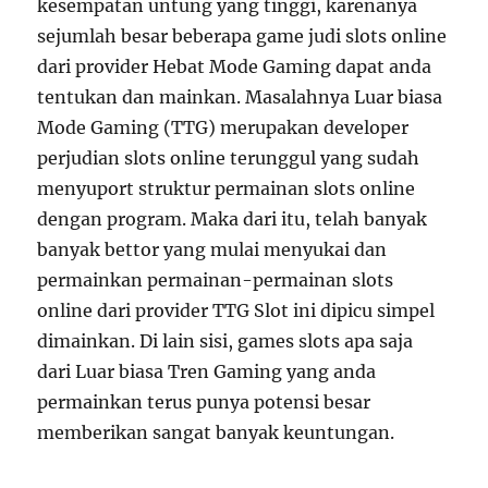
kesempatan untung yang tinggi, karenanya
sejumlah besar beberapa game judi slots online
dari provider Hebat Mode Gaming dapat anda
tentukan dan mainkan. Masalahnya Luar biasa
Mode Gaming (TTG) merupakan developer
perjudian slots online terunggul yang sudah
menyuport struktur permainan slots online
dengan program. Maka dari itu, telah banyak
banyak bettor yang mulai menyukai dan
permainkan permainan-permainan slots
online dari provider TTG Slot ini dipicu simpel
dimainkan. Di lain sisi, games slots apa saja
dari Luar biasa Tren Gaming yang anda
permainkan terus punya potensi besar
memberikan sangat banyak keuntungan.