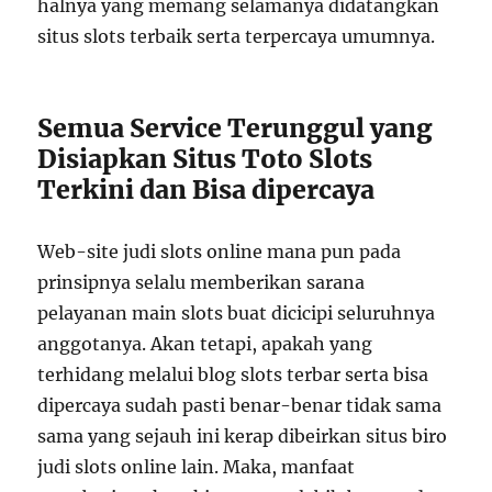
halnya yang memang selamanya didatangkan
situs slots terbaik serta terpercaya umumnya.
Semua Service Terunggul yang
Disiapkan Situs Toto Slots
Terkini dan Bisa dipercaya
Web-site judi slots online mana pun pada
prinsipnya selalu memberikan sarana
pelayanan main slots buat dicicipi seluruhnya
anggotanya. Akan tetapi, apakah yang
terhidang melalui blog slots terbar serta bisa
dipercaya sudah pasti benar-benar tidak sama
sama yang sejauh ini kerap dibeirkan situs biro
judi slots online lain. Maka, manfaat