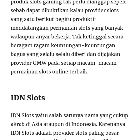
produk slots gaming tak perlu dianggap sepele
sebab dapat dibuktikan kalau provider slots
yang satu berikut begitu produktif
mendatangkan permainan slots yang banyak
walaupun anyar bekerja. Tak ketinggal secara
beragam ragam keuntungan-keuntungan
bagus yang selalu selalu diberi dan dijajakan
provider GMW pada setiap macam-macam
permainan slots online terbaik.
IDN Slots
IDN Slots yaitu salah satunya nama yang cukup
akrab di Asia ataupun di Indonesia. Karenanya
IDN Slots adalah provider slots paling besar