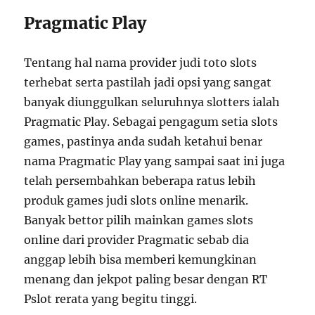
Pragmatic Play
Tentang hal nama provider judi toto slots
terhebat serta pastilah jadi opsi yang sangat
banyak diunggulkan seluruhnya slotters ialah
Pragmatic Play. Sebagai pengagum setia slots
games, pastinya anda sudah ketahui benar
nama Pragmatic Play yang sampai saat ini juga
telah persembahkan beberapa ratus lebih
produk games judi slots online menarik.
Banyak bettor pilih mainkan games slots
online dari provider Pragmatic sebab dia
anggap lebih bisa memberi kemungkinan
menang dan jekpot paling besar dengan RT
Pslot rerata yang begitu tinggi.