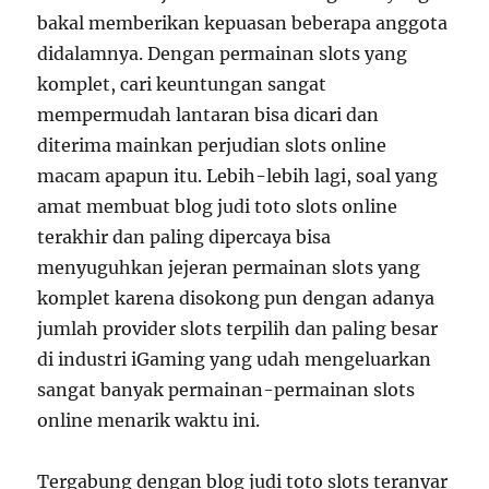
bakal memberikan kepuasan beberapa anggota
didalamnya. Dengan permainan slots yang
komplet, cari keuntungan sangat
mempermudah lantaran bisa dicari dan
diterima mainkan perjudian slots online
macam apapun itu. Lebih-lebih lagi, soal yang
amat membuat blog judi toto slots online
terakhir dan paling dipercaya bisa
menyuguhkan jejeran permainan slots yang
komplet karena disokong pun dengan adanya
jumlah provider slots terpilih dan paling besar
di industri iGaming yang udah mengeluarkan
sangat banyak permainan-permainan slots
online menarik waktu ini.
Tergabung dengan blog judi toto slots teranyar