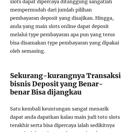
slots dapat dipercaya ditanggung sangatlah
mempermudah dari jumlah pilihan
pembayaran deposit yang disajikan. Hingga,
anda yang main slots online dapat deposit
melalui type pembayaran apa pun yang terus
bisa disamakan type pembayaran yang dipakai
oleh semasing.
Sekurang-kurangnya Transaksi
bisnis Deposit yang Benar-
benar Bisa dijangkau
Satu kembali keuntungan sangat menarik
dapat anda dapatkan kalau main judi toto slots
terakhir serta bisa dipercaya ialah sedikitnya