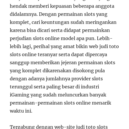
hendak memberi kepuasan beberapa anggota
didalamnya. Dengan permainan slots yang
komplet, cari keuntungan sudah meringankan
karena bisa dicari serta didapat permainkan
perjudian slots online model apa pun. Lebih-
lebih lagi, perihal yang amat bikin web judi toto
slots online teranyar serta dapat dipercaya
sanggup memberikan jejeran permainan slots
yang komplet dikarenakan disokong pula
dengan adanya jumlahnya provider slots
terunggul serta paling besar di industri
iGaming yang sudah meluncurkan banyak
permainan-permainan slots online menarik
waktu ini.
Tergabung dengan web-site judi toto slots