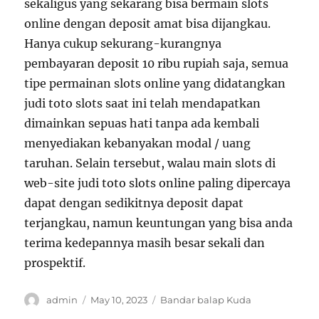
sekaligus yang sekarang bisa bermain slots
online dengan deposit amat bisa dijangkau.
Hanya cukup sekurang-kurangnya
pembayaran deposit 10 ribu rupiah saja, semua
tipe permainan slots online yang didatangkan
judi toto slots saat ini telah mendapatkan
dimainkan sepuas hati tanpa ada kembali
menyediakan kebanyakan modal / uang
taruhan. Selain tersebut, walau main slots di
web-site judi toto slots online paling dipercaya
dapat dengan sedikitnya deposit dapat
terjangkau, namun keuntungan yang bisa anda
terima kedepannya masih besar sekali dan
prospektif.
Author
Posted
Categories
admin
May 10, 2023
Bandar balap Kuda
on