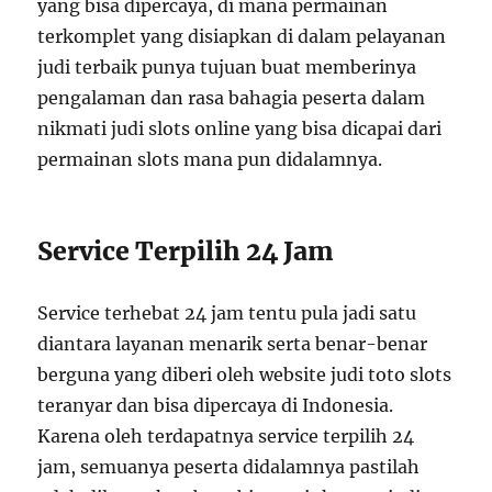
yang bisa dipercaya, di mana permainan
terkomplet yang disiapkan di dalam pelayanan
judi terbaik punya tujuan buat memberinya
pengalaman dan rasa bahagia peserta dalam
nikmati judi slots online yang bisa dicapai dari
permainan slots mana pun didalamnya.
Service Terpilih 24 Jam
Service terhebat 24 jam tentu pula jadi satu
diantara layanan menarik serta benar-benar
berguna yang diberi oleh website judi toto slots
teranyar dan bisa dipercaya di Indonesia.
Karena oleh terdapatnya service terpilih 24
jam, semuanya peserta didalamnya pastilah