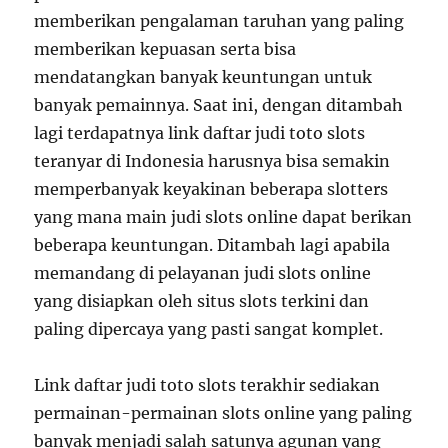
memberikan pengalaman taruhan yang paling
memberikan kepuasan serta bisa
mendatangkan banyak keuntungan untuk
banyak pemainnya. Saat ini, dengan ditambah
lagi terdapatnya link daftar judi toto slots
teranyar di Indonesia harusnya bisa semakin
memperbanyak keyakinan beberapa slotters
yang mana main judi slots online dapat berikan
beberapa keuntungan. Ditambah lagi apabila
memandang di pelayanan judi slots online
yang disiapkan oleh situs slots terkini dan
paling dipercaya yang pasti sangat komplet.
Link daftar judi toto slots terakhir sediakan
permainan-permainan slots online yang paling
banyak menjadi salah satunya agunan yang