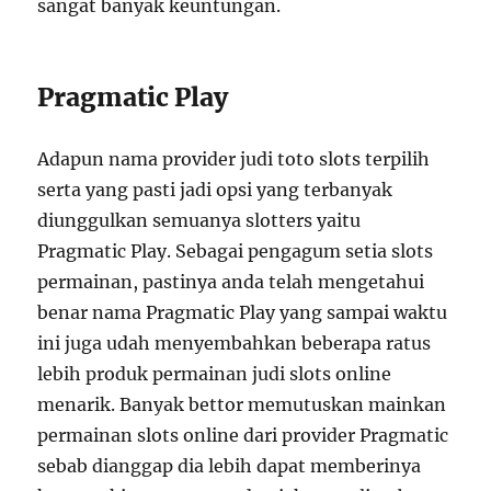
sangat banyak keuntungan.
Pragmatic Play
Adapun nama provider judi toto slots terpilih
serta yang pasti jadi opsi yang terbanyak
diunggulkan semuanya slotters yaitu
Pragmatic Play. Sebagai pengagum setia slots
permainan, pastinya anda telah mengetahui
benar nama Pragmatic Play yang sampai waktu
ini juga udah menyembahkan beberapa ratus
lebih produk permainan judi slots online
menarik. Banyak bettor memutuskan mainkan
permainan slots online dari provider Pragmatic
sebab dianggap dia lebih dapat memberinya