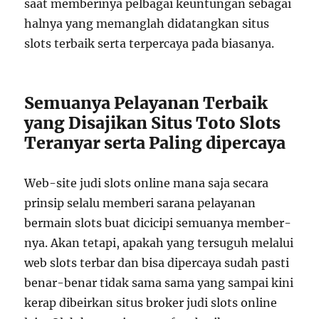
saat memberinya pelbagai keuntungan sebagai
halnya yang memanglah didatangkan situs
slots terbaik serta terpercaya pada biasanya.
Semuanya Pelayanan Terbaik
yang Disajikan Situs Toto Slots
Teranyar serta Paling dipercaya
Web-site judi slots online mana saja secara
prinsip selalu memberi sarana pelayanan
bermain slots buat dicicipi semuanya member-
nya. Akan tetapi, apakah yang tersuguh melalui
web slots terbar dan bisa dipercaya sudah pasti
benar-benar tidak sama sama yang sampai kini
kerap dibeirkan situs broker judi slots online