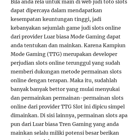
Bila anda rela untuk main di web judi toto slots
dapat dipercaya dalam mendapatkan
kesempatan keuntungan tinggi, jadi
kebanyakan sejumlah game judi slots online
dari provider Luar biasa Mode Gaming dapat
anda tentukan dan mainkan. Karena Kampiun
Mode Gaming (TTG) merupakan developer
perjudian slots online terunggul yang sudah
memberi dukungan metode permainan slots
online dengan terapan. Maka itu, sudahlah
banyak banyak bettor yang mulai menyukai
dan permainkan permainan-permainan slots
online dari provider TTG Slot ini dipicu simpel
dimainkan. Di sisi lainnya, permainan slots apa
pun dari Luar biasa Tren Gaming yang anda
mainkan selalu miliki potensi besar berikan