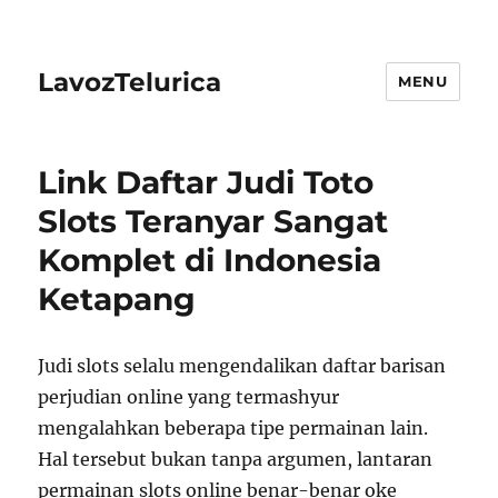
LavozTelurica
MENU
Link Daftar Judi Toto
Slots Teranyar Sangat
Komplet di Indonesia
Ketapang
Judi slots selalu mengendalikan daftar barisan
perjudian online yang termashyur
mengalahkan beberapa tipe permainan lain.
Hal tersebut bukan tanpa argumen, lantaran
permainan slots online benar-benar oke