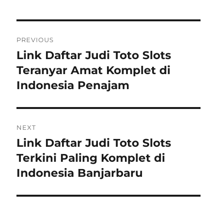
Post
PREVIOUS
navigation
Link Daftar Judi Toto Slots
Previous
post:
Teranyar Amat Komplet di
Indonesia Penajam
NEXT
Link Daftar Judi Toto Slots
Next
post:
Terkini Paling Komplet di
Indonesia Banjarbaru