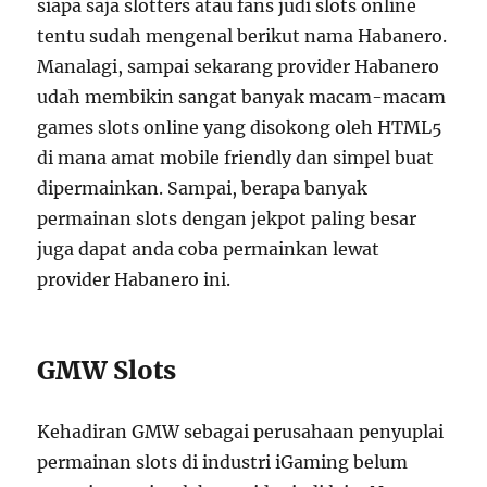
siapa saja slotters atau fans judi slots online
tentu sudah mengenal berikut nama Habanero.
Manalagi, sampai sekarang provider Habanero
udah membikin sangat banyak macam-macam
games slots online yang disokong oleh HTML5
di mana amat mobile friendly dan simpel buat
dipermainkan. Sampai, berapa banyak
permainan slots dengan jekpot paling besar
juga dapat anda coba permainkan lewat
provider Habanero ini.
GMW Slots
Kehadiran GMW sebagai perusahaan penyuplai
permainan slots di industri iGaming belum