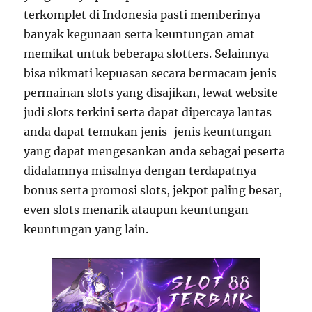
terkomplet di Indonesia pasti memberinya
banyak kegunaan serta keuntungan amat
memikat untuk beberapa slotters. Selainnya
bisa nikmati kepuasan secara bermacam jenis
permainan slots yang disajikan, lewat website
judi slots terkini serta dapat dipercaya lantas
anda dapat temukan jenis-jenis keuntungan
yang dapat mengesankan anda sebagai peserta
didalamnya misalnya dengan terdapatnya
bonus serta promosi slots, jekpot paling besar,
even slots menarik ataupun keuntungan-
keuntungan yang lain.