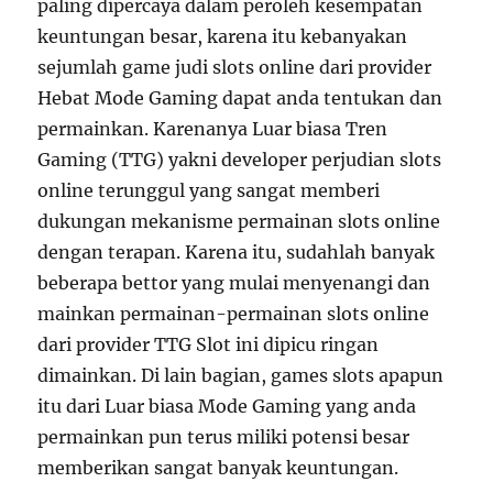
paling dipercaya dalam peroleh kesempatan
keuntungan besar, karena itu kebanyakan
sejumlah game judi slots online dari provider
Hebat Mode Gaming dapat anda tentukan dan
permainkan. Karenanya Luar biasa Tren
Gaming (TTG) yakni developer perjudian slots
online terunggul yang sangat memberi
dukungan mekanisme permainan slots online
dengan terapan. Karena itu, sudahlah banyak
beberapa bettor yang mulai menyenangi dan
mainkan permainan-permainan slots online
dari provider TTG Slot ini dipicu ringan
dimainkan. Di lain bagian, games slots apapun
itu dari Luar biasa Mode Gaming yang anda
permainkan pun terus miliki potensi besar
memberikan sangat banyak keuntungan.