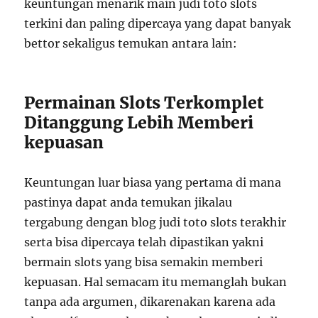
keuntungan menarik main judi toto slots
terkini dan paling dipercaya yang dapat banyak
bettor sekaligus temukan antara lain:
Permainan Slots Terkomplet
Ditanggung Lebih Memberi
kepuasan
Keuntungan luar biasa yang pertama di mana
pastinya dapat anda temukan jikalau
tergabung dengan blog judi toto slots terakhir
serta bisa dipercaya telah dipastikan yakni
bermain slots yang bisa semakin memberi
kepuasan. Hal semacam itu memanglah bukan
tanpa ada argumen, dikarenakan karena ada