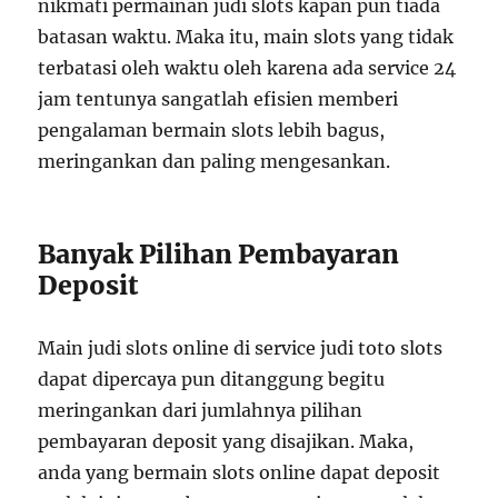
nikmati permainan judi slots kapan pun tiada
batasan waktu. Maka itu, main slots yang tidak
terbatasi oleh waktu oleh karena ada service 24
jam tentunya sangatlah efisien memberi
pengalaman bermain slots lebih bagus,
meringankan dan paling mengesankan.
Banyak Pilihan Pembayaran
Deposit
Main judi slots online di service judi toto slots
dapat dipercaya pun ditanggung begitu
meringankan dari jumlahnya pilihan
pembayaran deposit yang disajikan. Maka,
anda yang bermain slots online dapat deposit