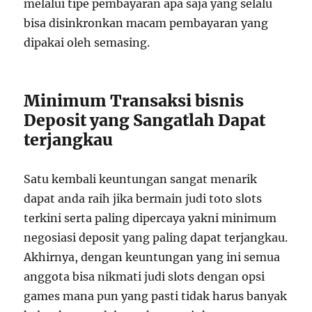
melalui tipe pembayaran apa saja yang selalu
bisa disinkronkan macam pembayaran yang
dipakai oleh semasing.
Minimum Transaksi bisnis
Deposit yang Sangatlah Dapat
terjangkau
Satu kembali keuntungan sangat menarik
dapat anda raih jika bermain judi toto slots
terkini serta paling dipercaya yakni minimum
negosiasi deposit yang paling dapat terjangkau.
Akhirnya, dengan keuntungan yang ini semua
anggota bisa nikmati judi slots dengan opsi
games mana pun yang pasti tidak harus banyak