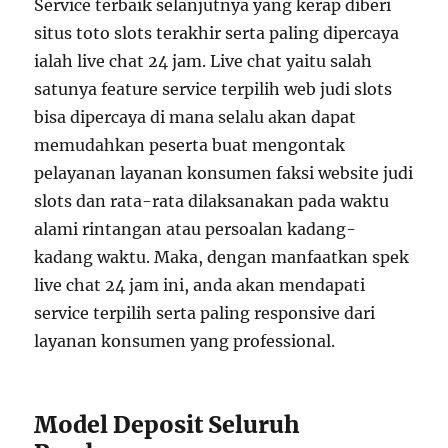
Service terbaik selanjutnya yang kerap diberi
situs toto slots terakhir serta paling dipercaya
ialah live chat 24 jam. Live chat yaitu salah
satunya feature service terpilih web judi slots
bisa dipercaya di mana selalu akan dapat
memudahkan peserta buat mengontak
pelayanan layanan konsumen faksi website judi
slots dan rata-rata dilaksanakan pada waktu
alami rintangan atau persoalan kadang-
kadang waktu. Maka, dengan manfaatkan spek
live chat 24 jam ini, anda akan mendapati
service terpilih serta paling responsive dari
layanan konsumen yang professional.
Model Deposit Seluruh