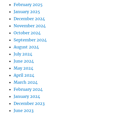
February 2025
January 2025
December 2024
November 2024
October 2024
September 2024
August 2024
July 2024
June 2024
May 2024
April 2024
March 2024
February 2024
January 2024
December 2023
June 2023