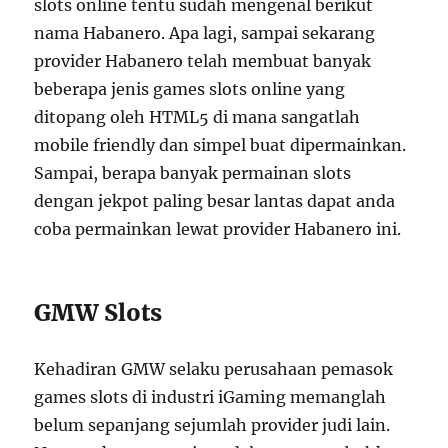
slots online tentu sudah mengenal berikut
nama Habanero. Apa lagi, sampai sekarang
provider Habanero telah membuat banyak
beberapa jenis games slots online yang
ditopang oleh HTML5 di mana sangatlah
mobile friendly dan simpel buat dipermainkan.
Sampai, berapa banyak permainan slots
dengan jekpot paling besar lantas dapat anda
coba permainkan lewat provider Habanero ini.
GMW Slots
Kehadiran GMW selaku perusahaan pemasok
games slots di industri iGaming memanglah
belum sepanjang sejumlah provider judi lain.