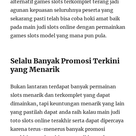
alternatif games slots terkomplet terang jadi
agunan kepuasan seluruhnya peserta yang
sekarang pasti telah bisa coba hoki amat baik
pada main judi slots online dengan permainkan
games slots model yang mana pun pula.
Selalu Banyak Promosi Terkini
yang Menarik
Bukan lantaran terdapat banyak permainan
slots menarik dan terkomplet yang dapat
dimainkan, tapi keuntungan menarik yang lain
yang pastilah dapat anda raih kalau main judi
toto slots online terakhir serta dapat dipercaya
karena terus-menerus banyak promosi