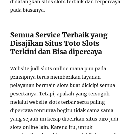
didatangkan situs slots terbaik dan terpercaya
pada biasanya.
Semua Service Terbaik yang
Disajikan Situs Toto Slots
Terkini dan Bisa dipercaya
Website judi slots online mana pun pada
prinsipnya terus memberikan layanan
pelayanan bermain slots buat dicicipi semua
pesertanya. Tetapi, apakah yang tersuguh
melalui website slots terbar serta paling
dipercaya tentunya begitu tidak sama sama
yang sejauh ini kerap dibeirkan situs biro judi
slots online lain. Karena itu, untuk