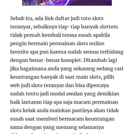
Sebab itu, ada link daftar judi toto slots
teranyar, sebaiknya tiap-tiap banyak slotters
tidak pernah kembali terasa susah apabila
pengin bermain permainan slots online
favorite apa pun karena sudah semua terhidang
dengan benar-benar komplet. Ditambah lagi
jika bagaimana anda yang sekarang sedang cari
keuntungan banyak di saat main slots, pilih
web judi slots teranyar dan bisa dipercaya
sudah tentu jadi modal awalan yang demikian
baik lantaran tiap apa saja macam permainan
slots kelak anda mainkan pastinya akan tidak
susah saat memberi bermacam keuntungan
sama dengan yang memang selamanya