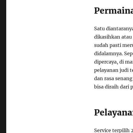
Permaina
Satu diantarany
dikasihkan atau 
sudah pasti mer
didalamnya. Sepe
dipercaya, di m
pelayanan judi
dan rasa senang
bisa diraih dari
Pelayana
Service terpilih