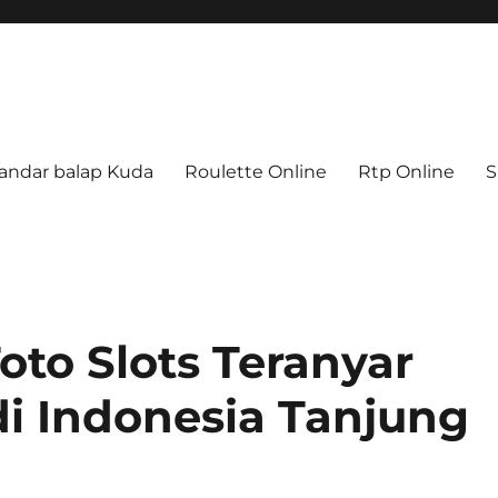
andar balap Kuda
Roulette Online
Rtp Online
S
Toto Slots Teranyar
i Indonesia Tanjung