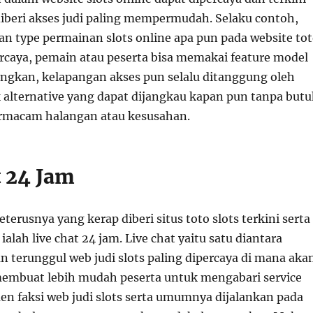
 diberi akses judi paling mempermudah. Selaku contoh,
n type permainan slots online apa pun pada website to
ercaya, pemain atau peserta bisa memakai feature model
angkan, kelapangan akses pun selalu ditanggung oleh
k alternative yang dapat dijangkau kapan pun tanpa but
ermacam halangan atau kesusahan.
t 24 Jam
eterusnya yang kerap diberi situs toto slots terkini serta
ialah live chat 24 jam. Live chat yaitu satu diantara
n terunggul web judi slots paling dipercaya di mana aka
embuat lebih mudah peserta untuk mengabari service
n faksi web judi slots serta umumnya dijalankan pada