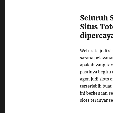
Seluruh S
Situs Tot
dipercay
Web-site judi sl
sarana pelayana
apakah yang ters
pastinya begitu 
agen judi slots 
terterlebih buat
ini berkenaan s
slots teranyar s