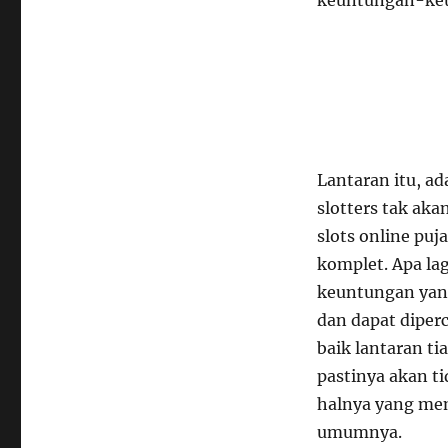
keuntungan-keu
Lantaran itu, ada
slotters tak ak
slots online pu
komplet. Apa lag
keuntungan yang 
dan dapat diper
baik lantaran t
pastinya akan t
halnya yang mem
umumnya.