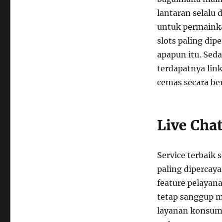
lantaran selalu
untuk permainka
slots paling dip
apapun itu. Sed
terdapatnya lin
cemas secara b
Live Cha
Service terbaik s
paling dipercaya 
feature pelayana
tetap sanggup m
layanan konsume