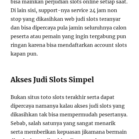
bisa mainkan perjudian slots online setiap saat.
Di lain sisi, support-nya service 24 jam non
stop yang dikasihkan web judi slots teranyar
dan bisa dipercaya pula jamin seluruhnya calon
peserta atau pemain yang ingin tergabung pun
ringan karena bisa mendaftarkan account slots
kapan pun.
Akses Judi Slots Simpel
Bukan situs toto slots terakhir serta dapat
dipercaya namanya kalau akses judi slots yang
dikasihkan tak bisa mempermudah pesertanya.
Sebab, salah satunya yang sangat menarik
serta memberikan kepuasan jikamana bermain