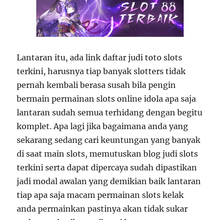
Lantaran itu, ada link daftar judi toto slots
terkini, harusnya tiap banyak slotters tidak
pernah kembali berasa susah bila pengin
bermain permainan slots online idola apa saja
lantaran sudah semua terhidang dengan begitu
komplet. Apa lagi jika bagaimana anda yang
sekarang sedang cari keuntungan yang banyak
di saat main slots, memutuskan blog judi slots
terkini serta dapat dipercaya sudah dipastikan
jadi modal awalan yang demikian baik lantaran
tiap apa saja macam permainan slots kelak
anda permainkan pastinya akan tidak sukar