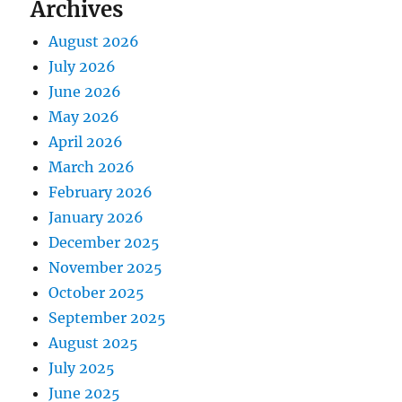
Archives
August 2026
July 2026
June 2026
May 2026
April 2026
March 2026
February 2026
January 2026
December 2025
November 2025
October 2025
September 2025
August 2025
July 2025
June 2025