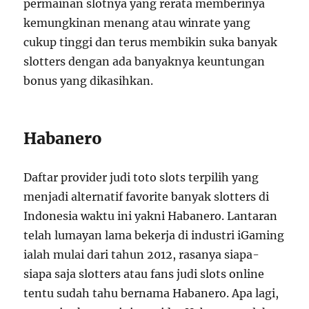
permainan slotnya yang rerata memberinya
kemungkinan menang atau winrate yang
cukup tinggi dan terus membikin suka banyak
slotters dengan ada banyaknya keuntungan
bonus yang dikasihkan.
Habanero
Daftar provider judi toto slots terpilih yang
menjadi alternatif favorite banyak slotters di
Indonesia waktu ini yakni Habanero. Lantaran
telah lumayan lama bekerja di industri iGaming
ialah mulai dari tahun 2012, rasanya siapa-
siapa saja slotters atau fans judi slots online
tentu sudah tahu bernama Habanero. Apa lagi,