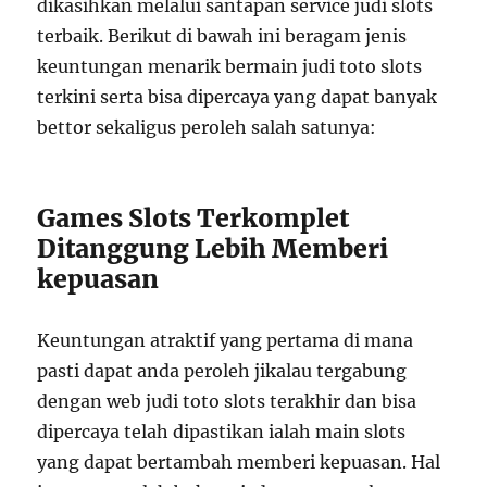
dikasihkan melalui santapan service judi slots
terbaik. Berikut di bawah ini beragam jenis
keuntungan menarik bermain judi toto slots
terkini serta bisa dipercaya yang dapat banyak
bettor sekaligus peroleh salah satunya:
Games Slots Terkomplet
Ditanggung Lebih Memberi
kepuasan
Keuntungan atraktif yang pertama di mana
pasti dapat anda peroleh jikalau tergabung
dengan web judi toto slots terakhir dan bisa
dipercaya telah dipastikan ialah main slots
yang dapat bertambah memberi kepuasan. Hal