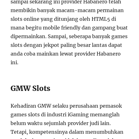
sampai sekarang ini provider Habanero telah
membikin banyak macam-macam permainan
slots online yang ditunjang oleh HTML5 di
mana begitu mobile friendly dan gampang buat
dipermainkan. Sampai, seberapa banyak games
slots dengan jekpot paling besar lantas dapat
anda coba mainkan lewat provider Habanero
ini.
GMW Slots
Kehadiran GMW selaku perusahaan pemasok
games slots di industri iGaming memanglah
belum waktu sejumlah provider judi lain.
Tetapi, kompetensinya dalam menumbuhkan