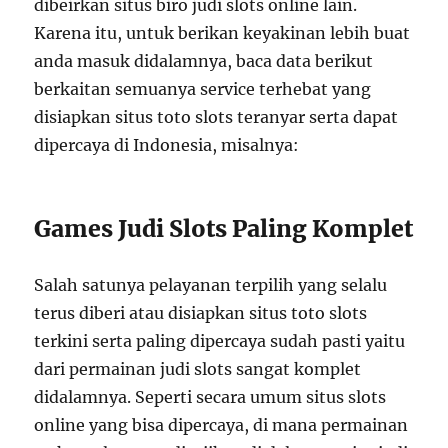
dibeirkan situs biro judi slots online lain.
Karena itu, untuk berikan keyakinan lebih buat
anda masuk didalamnya, baca data berikut
berkaitan semuanya service terhebat yang
disiapkan situs toto slots teranyar serta dapat
dipercaya di Indonesia, misalnya:
Games Judi Slots Paling Komplet
Salah satunya pelayanan terpilih yang selalu
terus diberi atau disiapkan situs toto slots
terkini serta paling dipercaya sudah pasti yaitu
dari permainan judi slots sangat komplet
didalamnya. Seperti secara umum situs slots
online yang bisa dipercaya, di mana permainan