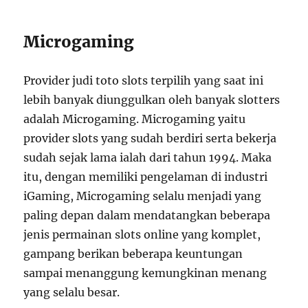
Microgaming
Provider judi toto slots terpilih yang saat ini
lebih banyak diunggulkan oleh banyak slotters
adalah Microgaming. Microgaming yaitu
provider slots yang sudah berdiri serta bekerja
sudah sejak lama ialah dari tahun 1994. Maka
itu, dengan memiliki pengelaman di industri
iGaming, Microgaming selalu menjadi yang
paling depan dalam mendatangkan beberapa
jenis permainan slots online yang komplet,
gampang berikan beberapa keuntungan
sampai menanggung kemungkinan menang
yang selalu besar.