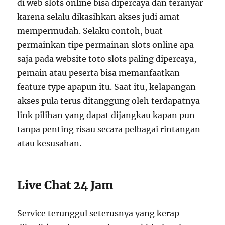
di web slots online bisa dipercaya dan teranyar
karena selalu dikasihkan akses judi amat
mempermudah. Selaku contoh, buat
permainkan tipe permainan slots online apa
saja pada website toto slots paling dipercaya,
pemain atau peserta bisa memanfaatkan
feature type apapun itu. Saat itu, kelapangan
akses pula terus ditanggung oleh terdapatnya
link pilihan yang dapat dijangkau kapan pun
tanpa penting risau secara pelbagai rintangan
atau kesusahan.
Live Chat 24 Jam
Service terunggul seterusnya yang kerap