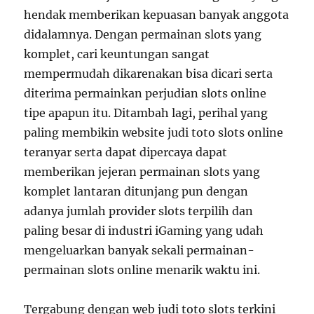
hendak memberikan kepuasan banyak anggota
didalamnya. Dengan permainan slots yang
komplet, cari keuntungan sangat
mempermudah dikarenakan bisa dicari serta
diterima permainkan perjudian slots online
tipe apapun itu. Ditambah lagi, perihal yang
paling membikin website judi toto slots online
teranyar serta dapat dipercaya dapat
memberikan jejeran permainan slots yang
komplet lantaran ditunjang pun dengan
adanya jumlah provider slots terpilih dan
paling besar di industri iGaming yang udah
mengeluarkan banyak sekali permainan-
permainan slots online menarik waktu ini.
Tergabung dengan web judi toto slots terkini