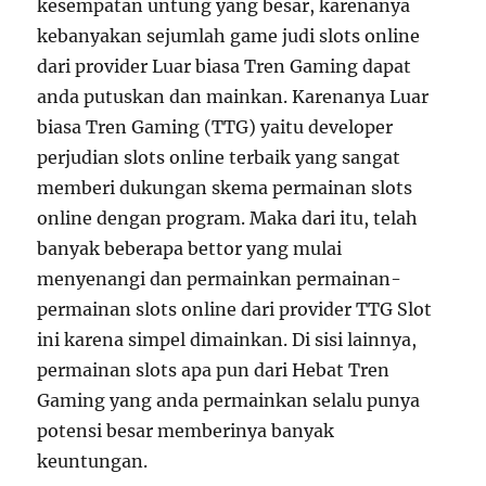
kesempatan untung yang besar, karenanya
kebanyakan sejumlah game judi slots online
dari provider Luar biasa Tren Gaming dapat
anda putuskan dan mainkan. Karenanya Luar
biasa Tren Gaming (TTG) yaitu developer
perjudian slots online terbaik yang sangat
memberi dukungan skema permainan slots
online dengan program. Maka dari itu, telah
banyak beberapa bettor yang mulai
menyenangi dan permainkan permainan-
permainan slots online dari provider TTG Slot
ini karena simpel dimainkan. Di sisi lainnya,
permainan slots apa pun dari Hebat Tren
Gaming yang anda permainkan selalu punya
potensi besar memberinya banyak
keuntungan.