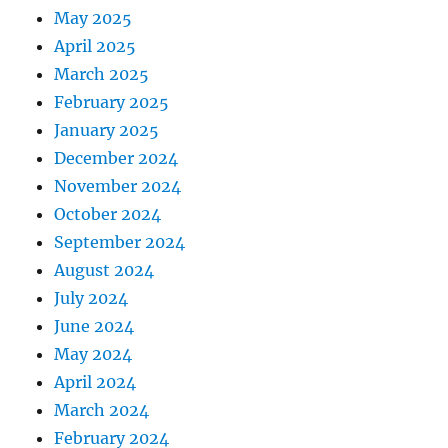
May 2025
April 2025
March 2025
February 2025
January 2025
December 2024
November 2024
October 2024
September 2024
August 2024
July 2024
June 2024
May 2024
April 2024
March 2024
February 2024