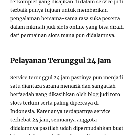
terkomplet yang disajikan di dalam service judi
terbaik punya tujuan untuk memberikan
pengalaman bersama-sama rasa suka peserta
dalam nikmati judi slots online yang bisa diraih
dari permainan slots mana pun didalamnya.
Pelayanan Terunggul 24 Jam
Service terunggul 24 jam pastinya pun menjadi
satu diantara sarana menarik dan sangatlah
berfaedah yang dikasihkan oleh blog judi toto
slots terkini serta paling dipercaya di
Indonesia. Karenanya terdapatnya service
terhebat 24 jam, semuanya anggota
didalamnya pastilah udah dipermudahkan buat