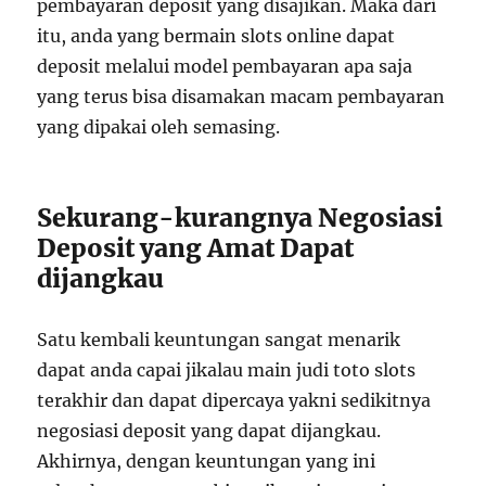
pembayaran deposit yang disajikan. Maka dari
itu, anda yang bermain slots online dapat
deposit melalui model pembayaran apa saja
yang terus bisa disamakan macam pembayaran
yang dipakai oleh semasing.
Sekurang-kurangnya Negosiasi
Deposit yang Amat Dapat
dijangkau
Satu kembali keuntungan sangat menarik
dapat anda capai jikalau main judi toto slots
terakhir dan dapat dipercaya yakni sedikitnya
negosiasi deposit yang dapat dijangkau.
Akhirnya, dengan keuntungan yang ini