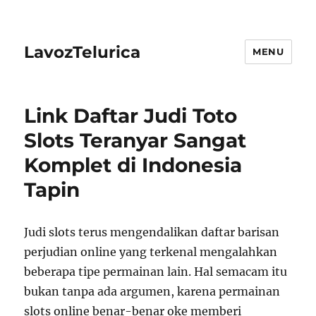
LavozTelurica
MENU
Link Daftar Judi Toto
Slots Teranyar Sangat
Komplet di Indonesia
Tapin
Judi slots terus mengendalikan daftar barisan
perjudian online yang terkenal mengalahkan
beberapa tipe permainan lain. Hal semacam itu
bukan tanpa ada argumen, karena permainan
slots online benar-benar oke memberi