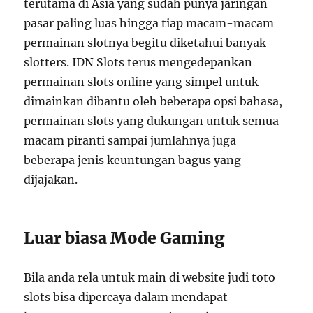
terutama di Asia yang sudah punya jaringan
pasar paling luas hingga tiap macam-macam
permainan slotnya begitu diketahui banyak
slotters. IDN Slots terus mengedepankan
permainan slots online yang simpel untuk
dimainkan dibantu oleh beberapa opsi bahasa,
permainan slots yang dukungan untuk semua
macam piranti sampai jumlahnya juga
beberapa jenis keuntungan bagus yang
dijajakan.
Luar biasa Mode Gaming
Bila anda rela untuk main di website judi toto
slots bisa dipercaya dalam mendapat