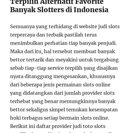
Terpilih Alternatif Favorite
Banyak Slotters di Indonesia
Semuanya yang terhidang di website judi slots
terpercaya dan terbaik pastilah terus
menimbulkan perhatian tiap banyak penjudi.
Maka dari itu, hal tersebut membuat banyak
bettor tertarik dan meyakini untuk tergabung
sebab tiap-tiap service terpilih yang disajikan
nyata ditanggung mengesankan, khususnya
dari beberapa jenis permainan slots online
yang didatangkan dari jumlah provider slots
terhebat yang benar memungkinnya banyak
bettor sekaligus simpel temukan kesempatan
hoki terbagus setiap bermain slots online.
Berikut ini daftar provider judi toto slots