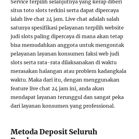
Service terpilih selanjutnya yang kerap diberi
situs toto slots terkini serta dapat dipercaya
ialah live chat 24 jam. Live chat adalah salah
satunya spesifikasi pelayanan terpilih website
judi slots paling dipercaya di mana akan tetap
bisa memudahkan anggota untuk mengontak
pelayanan layanan konsumen faksi web judi
slots serta rata-rata dilaksanakan di waktu
merasakan halangan atau problem kadangkala
waktu. Maka dari itu, dengan menggunakan
feature live chat 24 jam ini, anda akan
mendapat layanan terunggul dan sangat peka
dari layanan konsumen yang professional.
Metoda Deposit Seluruh