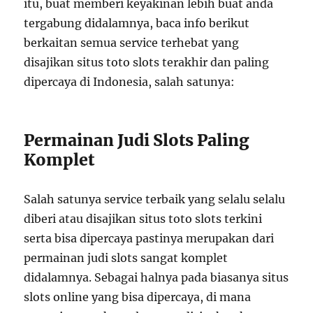
itu, buat memberi keyakinan lebih buat anda
tergabung didalamnya, baca info berikut
berkaitan semua service terhebat yang
disajikan situs toto slots terakhir dan paling
dipercaya di Indonesia, salah satunya:
Permainan Judi Slots Paling
Komplet
Salah satunya service terbaik yang selalu selalu
diberi atau disajikan situs toto slots terkini
serta bisa dipercaya pastinya merupakan dari
permainan judi slots sangat komplet
didalamnya. Sebagai halnya pada biasanya situs
slots online yang bisa dipercaya, di mana