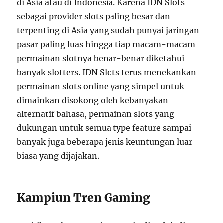
di Asia atau di Indonesia. Karena IDN Slots
sebagai provider slots paling besar dan
terpenting di Asia yang sudah punyai jaringan
pasar paling luas hingga tiap macam-macam
permainan slotnya benar-benar diketahui
banyak slotters. IDN Slots terus menekankan
permainan slots online yang simpel untuk
dimainkan disokong oleh kebanyakan
alternatif bahasa, permainan slots yang
dukungan untuk semua type feature sampai
banyak juga beberapa jenis keuntungan luar
biasa yang dijajakan.
Kampiun Tren Gaming