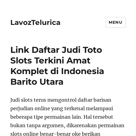
LavozTelurica
MENU
Link Daftar Judi Toto
Slots Terkini Amat
Komplet di Indonesia
Barito Utara
Judi slots terus mengontrol daftar barisan
perjudian online yang terkenal melampaui
beberapa tipe permainan lain. Hal tersebut
bukan tanpa argumen, dikarenakan permainan
slots online benar-benar oke berikan