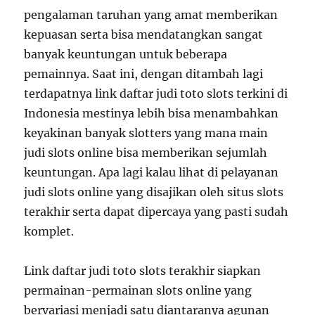
pengalaman taruhan yang amat memberikan
kepuasan serta bisa mendatangkan sangat
banyak keuntungan untuk beberapa
pemainnya. Saat ini, dengan ditambah lagi
terdapatnya link daftar judi toto slots terkini di
Indonesia mestinya lebih bisa menambahkan
keyakinan banyak slotters yang mana main
judi slots online bisa memberikan sejumlah
keuntungan. Apa lagi kalau lihat di pelayanan
judi slots online yang disajikan oleh situs slots
terakhir serta dapat dipercaya yang pasti sudah
komplet.
Link daftar judi toto slots terakhir siapkan
permainan-permainan slots online yang
bervariasi menjadi satu diantaranya agunan