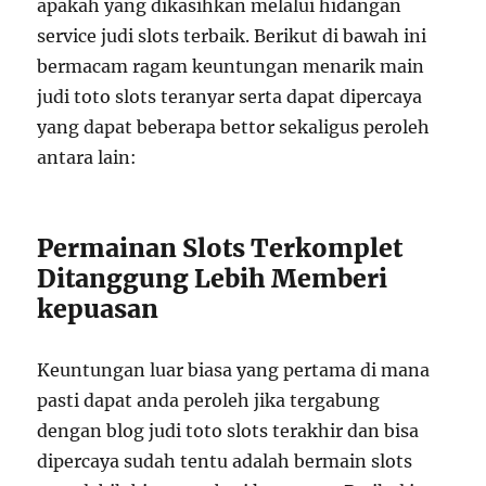
apakah yang dikasihkan melalui hidangan
service judi slots terbaik. Berikut di bawah ini
bermacam ragam keuntungan menarik main
judi toto slots teranyar serta dapat dipercaya
yang dapat beberapa bettor sekaligus peroleh
antara lain:
Permainan Slots Terkomplet
Ditanggung Lebih Memberi
kepuasan
Keuntungan luar biasa yang pertama di mana
pasti dapat anda peroleh jika tergabung
dengan blog judi toto slots terakhir dan bisa
dipercaya sudah tentu adalah bermain slots