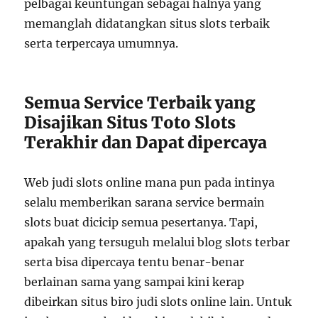
pelbagai keuntungan sebagai halnya yang
memanglah didatangkan situs slots terbaik
serta terpercaya umumnya.
Semua Service Terbaik yang
Disajikan Situs Toto Slots
Terakhir dan Dapat dipercaya
Web judi slots online mana pun pada intinya
selalu memberikan sarana service bermain
slots buat dicicip semua pesertanya. Tapi,
apakah yang tersuguh melalui blog slots terbar
serta bisa dipercaya tentu benar-benar
berlainan sama yang sampai kini kerap
dibeirkan situs biro judi slots online lain. Untuk