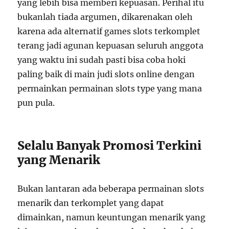
yang lebih bisa memberi kepuasan. Perihal itu
bukanlah tiada argumen, dikarenakan oleh
karena ada alternatif games slots terkomplet
terang jadi agunan kepuasan seluruh anggota
yang waktu ini sudah pasti bisa coba hoki
paling baik di main judi slots online dengan
permainkan permainan slots type yang mana
pun pula.
Selalu Banyak Promosi Terkini
yang Menarik
Bukan lantaran ada beberapa permainan slots
menarik dan terkomplet yang dapat
dimainkan, namun keuntungan menarik yang