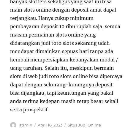
banyak slotters sekaligus yang saat ini bisa
main slots online dengan deposit amat dapat
terjangkau. Hanya cukup minimum
pembayaran deposit 10 ribu rupiah saja, semua
macam permainan slots online yang
didatangkan judi toto slots sekarang udah
mendapat dimainkan sepuas hati tanpa ada
kembali mempersiapkan kebanyakan modal /
uang taruhan. Selain itu, meskipun bermain
slots di web judi toto slots online bisa dipercaya
dapat dengan sekurang-kurangnya deposit
bisa dijangkau, tapi keuntungan yang bakal
anda terima kedepan masih tetap besar sekali
serta prospektif.
Author
Posted
Categories
admin
April 16, 2023
Situs Judi Online
on