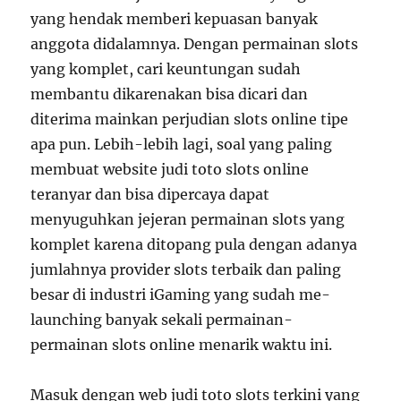
yang hendak memberi kepuasan banyak
anggota didalamnya. Dengan permainan slots
yang komplet, cari keuntungan sudah
membantu dikarenakan bisa dicari dan
diterima mainkan perjudian slots online tipe
apa pun. Lebih-lebih lagi, soal yang paling
membuat website judi toto slots online
teranyar dan bisa dipercaya dapat
menyuguhkan jejeran permainan slots yang
komplet karena ditopang pula dengan adanya
jumlahnya provider slots terbaik dan paling
besar di industri iGaming yang sudah me-
launching banyak sekali permainan-
permainan slots online menarik waktu ini.
Masuk dengan web judi toto slots terkini yang