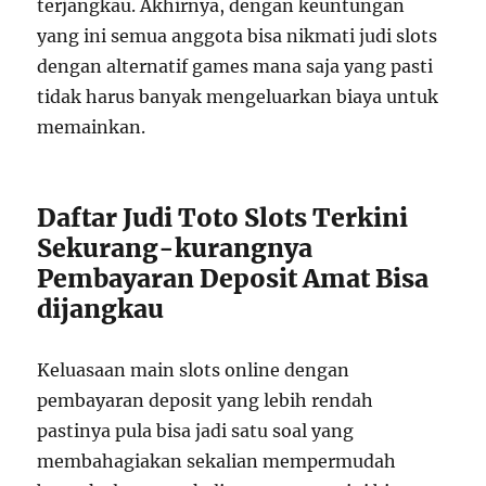
terjangkau. Akhirnya, dengan keuntungan
yang ini semua anggota bisa nikmati judi slots
dengan alternatif games mana saja yang pasti
tidak harus banyak mengeluarkan biaya untuk
memainkan.
Daftar Judi Toto Slots Terkini
Sekurang-kurangnya
Pembayaran Deposit Amat Bisa
dijangkau
Keluasaan main slots online dengan
pembayaran deposit yang lebih rendah
pastinya pula bisa jadi satu soal yang
membahagiakan sekalian mempermudah