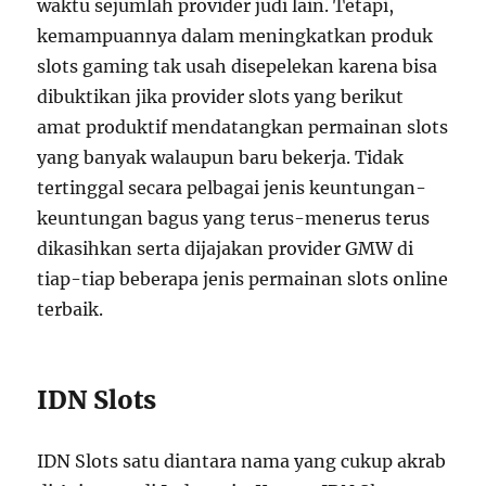
waktu sejumlah provider judi lain. Tetapi,
kemampuannya dalam meningkatkan produk
slots gaming tak usah disepelekan karena bisa
dibuktikan jika provider slots yang berikut
amat produktif mendatangkan permainan slots
yang banyak walaupun baru bekerja. Tidak
tertinggal secara pelbagai jenis keuntungan-
keuntungan bagus yang terus-menerus terus
dikasihkan serta dijajakan provider GMW di
tiap-tiap beberapa jenis permainan slots online
terbaik.
IDN Slots
IDN Slots satu diantara nama yang cukup akrab