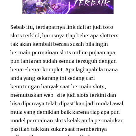
Sebab itu, terdapatnya link daftar judi toto
slots terkini, harusnya tiap beberapa slotters
tak akan kembali berasa susah bila ingin
bermain permainan slots online pujaan apa
pun lantaran sudah semua tersuguh dengan
benar-benar komplet. Apa lagi apabila mana
anda yang sekarang ini sedang cari
keuntungan banyak saat bermain slots,
memutuskan web-site judi slots terkini dan
bisa dipercaya telah dipastikan jadi modal awal
mula yang demikian baik karena tiap apa pun
model permainan slots kelak anda permainkan
pastilah tak kan sukar saat memberinya