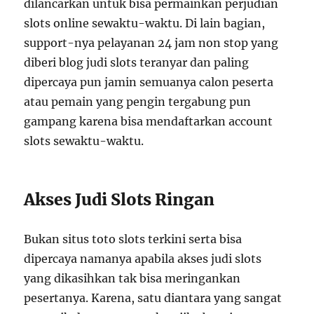
dilancarkan untuk bisa permainkan perjudian
slots online sewaktu-waktu. Di lain bagian,
support-nya pelayanan 24 jam non stop yang
diberi blog judi slots teranyar dan paling
dipercaya pun jamin semuanya calon peserta
atau pemain yang pengin tergabung pun
gampang karena bisa mendaftarkan account
slots sewaktu-waktu.
Akses Judi Slots Ringan
Bukan situs toto slots terkini serta bisa
dipercaya namanya apabila akses judi slots
yang dikasihkan tak bisa meringankan
pesertanya. Karena, satu diantara yang sangat