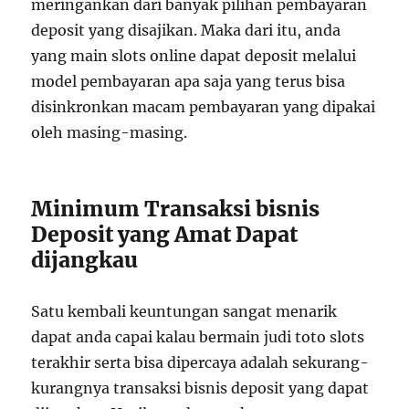
meringankan dari banyak pilihan pembayaran
deposit yang disajikan. Maka dari itu, anda
yang main slots online dapat deposit melalui
model pembayaran apa saja yang terus bisa
disinkronkan macam pembayaran yang dipakai
oleh masing-masing.
Minimum Transaksi bisnis
Deposit yang Amat Dapat
dijangkau
Satu kembali keuntungan sangat menarik
dapat anda capai kalau bermain judi toto slots
terakhir serta bisa dipercaya adalah sekurang-
kurangnya transaksi bisnis deposit yang dapat