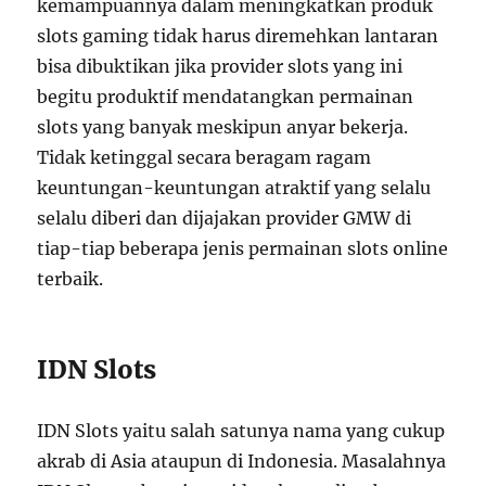
kemampuannya dalam meningkatkan produk
slots gaming tidak harus diremehkan lantaran
bisa dibuktikan jika provider slots yang ini
begitu produktif mendatangkan permainan
slots yang banyak meskipun anyar bekerja.
Tidak ketinggal secara beragam ragam
keuntungan-keuntungan atraktif yang selalu
selalu diberi dan dijajakan provider GMW di
tiap-tiap beberapa jenis permainan slots online
terbaik.
IDN Slots
IDN Slots yaitu salah satunya nama yang cukup
akrab di Asia ataupun di Indonesia. Masalahnya