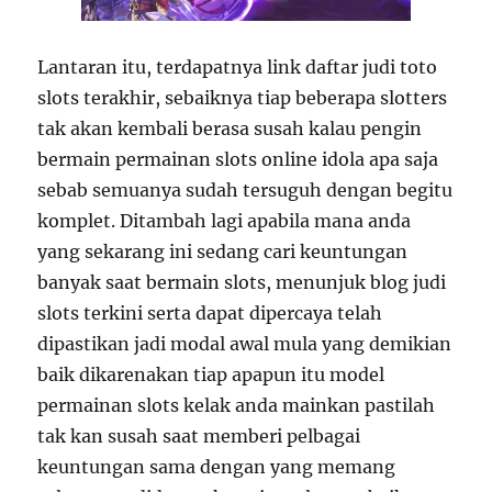
Lantaran itu, terdapatnya link daftar judi toto
slots terakhir, sebaiknya tiap beberapa slotters
tak akan kembali berasa susah kalau pengin
bermain permainan slots online idola apa saja
sebab semuanya sudah tersuguh dengan begitu
komplet. Ditambah lagi apabila mana anda
yang sekarang ini sedang cari keuntungan
banyak saat bermain slots, menunjuk blog judi
slots terkini serta dapat dipercaya telah
dipastikan jadi modal awal mula yang demikian
baik dikarenakan tiap apapun itu model
permainan slots kelak anda mainkan pastilah
tak kan susah saat memberi pelbagai
keuntungan sama dengan yang memang