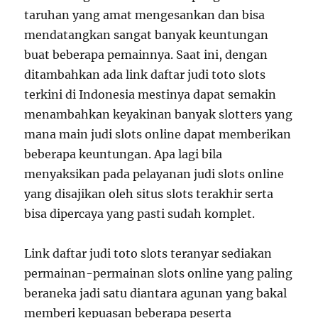
taruhan yang amat mengesankan dan bisa
mendatangkan sangat banyak keuntungan
buat beberapa pemainnya. Saat ini, dengan
ditambahkan ada link daftar judi toto slots
terkini di Indonesia mestinya dapat semakin
menambahkan keyakinan banyak slotters yang
mana main judi slots online dapat memberikan
beberapa keuntungan. Apa lagi bila
menyaksikan pada pelayanan judi slots online
yang disajikan oleh situs slots terakhir serta
bisa dipercaya yang pasti sudah komplet.
Link daftar judi toto slots teranyar sediakan
permainan-permainan slots online yang paling
beraneka jadi satu diantara agunan yang bakal
memberi kepuasan beberapa peserta