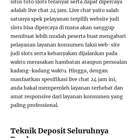
situs toto slots teranyar serta dapat dipercaya
adalah live chat 24 jam. Live chat yaitu salah
satunya spek pelayanan terpilih website judi
slots bisa dipercaya di mana akan sanggup
membuat lebih mudah peserta buat mengabari
pelayanan layanan konsumen faksi web-site
judi slots serta kebanyakan dijalankan pada
waktu merasakan hambatan ataupun persoalan
kadang-kadang waktu. Hingga, dengan
manfaatkan spesifikasi live chat 24 jam ini,
anda bakal memperoleh layanan terhebat dan
amat responsive dari layanan konsumen yang
paling professional.
Teknik Deposit Seluruhnya