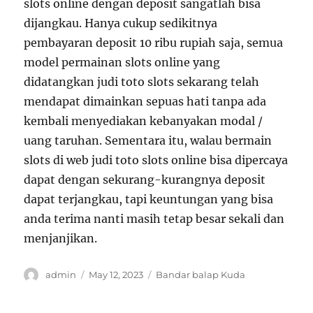
slots online dengan deposit sangatlah bisa
dijangkau. Hanya cukup sedikitnya
pembayaran deposit 10 ribu rupiah saja, semua
model permainan slots online yang
didatangkan judi toto slots sekarang telah
mendapat dimainkan sepuas hati tanpa ada
kembali menyediakan kebanyakan modal /
uang taruhan. Sementara itu, walau bermain
slots di web judi toto slots online bisa dipercaya
dapat dengan sekurang-kurangnya deposit
dapat terjangkau, tapi keuntungan yang bisa
anda terima nanti masih tetap besar sekali dan
menjanjikan.
Author
Posted
Categories
admin
May 12, 2023
Bandar balap Kuda
on