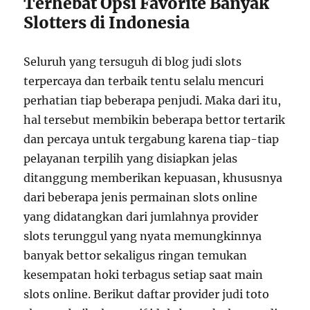
Terhebat Opsi Favorite Banyak
Slotters di Indonesia
Seluruh yang tersuguh di blog judi slots
terpercaya dan terbaik tentu selalu mencuri
perhatian tiap beberapa penjudi. Maka dari itu,
hal tersebut membikin beberapa bettor tertarik
dan percaya untuk tergabung karena tiap-tiap
pelayanan terpilih yang disiapkan jelas
ditanggung memberikan kepuasan, khususnya
dari beberapa jenis permainan slots online
yang didatangkan dari jumlahnya provider
slots terunggul yang nyata memungkinnya
banyak bettor sekaligus ringan temukan
kesempatan hoki terbagus setiap saat main
slots online. Berikut daftar provider judi toto