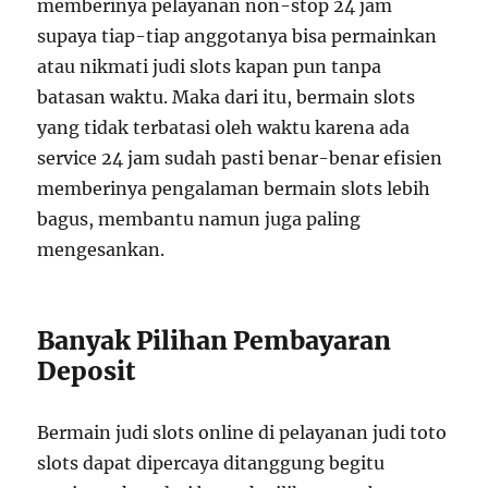
memberinya pelayanan non-stop 24 jam
supaya tiap-tiap anggotanya bisa permainkan
atau nikmati judi slots kapan pun tanpa
batasan waktu. Maka dari itu, bermain slots
yang tidak terbatasi oleh waktu karena ada
service 24 jam sudah pasti benar-benar efisien
memberinya pengalaman bermain slots lebih
bagus, membantu namun juga paling
mengesankan.
Banyak Pilihan Pembayaran
Deposit
Bermain judi slots online di pelayanan judi toto
slots dapat dipercaya ditanggung begitu