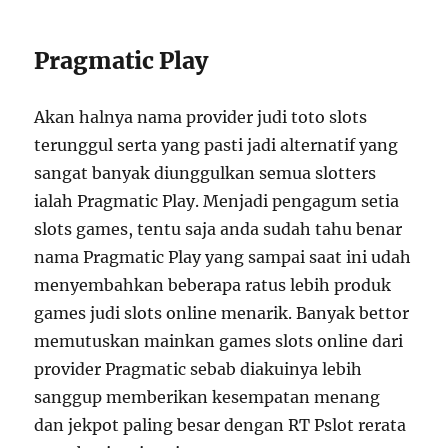
Pragmatic Play
Akan halnya nama provider judi toto slots
terunggul serta yang pasti jadi alternatif yang
sangat banyak diunggulkan semua slotters
ialah Pragmatic Play. Menjadi pengagum setia
slots games, tentu saja anda sudah tahu benar
nama Pragmatic Play yang sampai saat ini udah
menyembahkan beberapa ratus lebih produk
games judi slots online menarik. Banyak bettor
memutuskan mainkan games slots online dari
provider Pragmatic sebab diakuinya lebih
sanggup memberikan kesempatan menang
dan jekpot paling besar dengan RT Pslot rerata