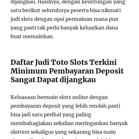
dijangkau. Hasilnya, dengan keuntungan yang
satu berikut seluruhnya peserta bisa nikmati
judi slots dengan opsi permainan mana pun
yang pasti tak perlu banyak keluarkan dana
buat memainkan.
Daftar Judi Toto Slots Terkini
Minimum Pembayaran Deposit
Sangat Dapat dijangkau
Keluasaan bermain slots online dengan
pembayaran deposit yang lebih rendah pasti
bisa jadi satu perihal yang paling
membahagiakan sekalian meringankan banyak
slotters sekaligus yang sekarang bisa main