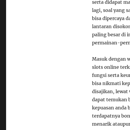
serta didapat ma
lagi, soal yang 
bisa dipercaya 
lantaran disoko
paling besar di
permainan-perma
Masuk dengan we
slots online te
fungsi serta ke
bisa nikmati ke
disajikan, lewat
dapat temukan 
kepuasan anda b
terdapatnya bon
menarik ataupu