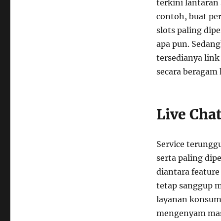
terkini lantaran
contoh, buat pe
slots paling di
apa pun. Sedang
tersedianya link
secara beragam 
Live Cha
Service terunggu
serta paling dip
diantara feature
tetap sanggup 
layanan konsumen
mengenyam masa