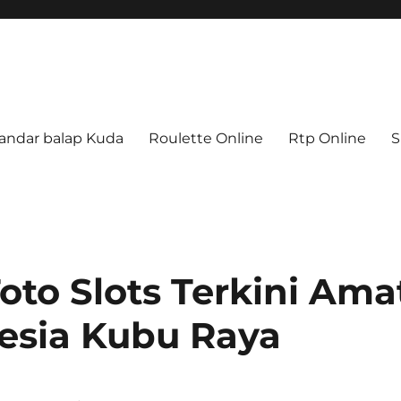
andar balap Kuda
Roulette Online
Rtp Online
S
Toto Slots Terkini Ama
esia Kubu Raya