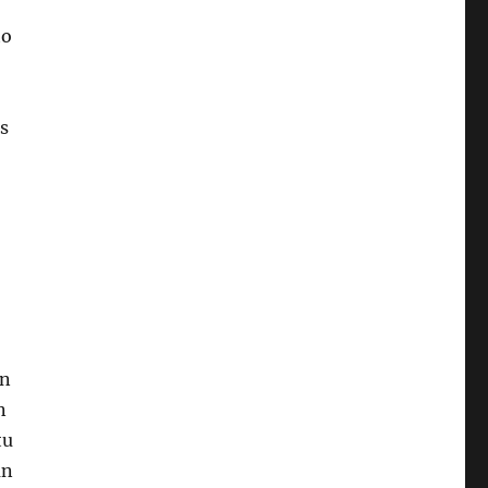
to
s
an
n
tu
an