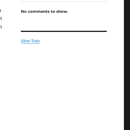
n
No comments to show.
t
n
Situs Toto