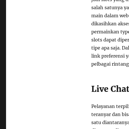
salah satunya y
main dalam web s
dikasihkan akse
permainkan type
slots dapat dip
tipe apa saja. D
link preferensi 
pelbagai rintang
Live Cha
Pelayanan terpil
teranyar dan bis
satu diantaranya