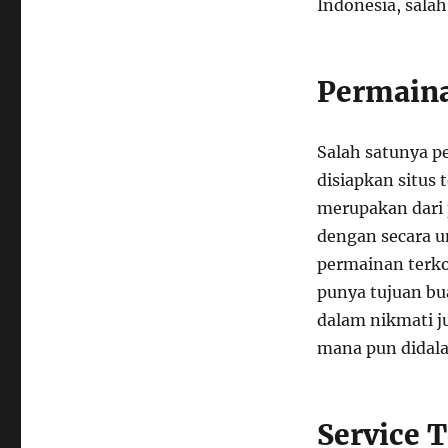
Indonesia, salah
Permaina
Salah satunya pe
disiapkan situs 
merupakan dari 
dengan secara u
permainan terko
punya tujuan b
dalam nikmati ju
mana pun didal
Service 