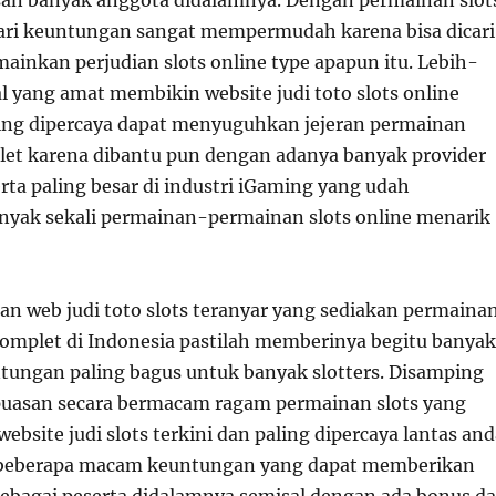
an banyak anggota didalamnya. Dengan permainan slot
ari keuntungan sangat mempermudah karena bisa dicari
ainkan perjudian slots online type apapun itu. Lebih-
hal yang amat membikin website judi toto slots online
ling dipercaya dapat menyuguhkan jejeran permainan
let karena dibantu pun dengan adanya banyak provider
erta paling besar di industri iGaming yang udah
yak sekali permainan-permainan slots online menarik
n web judi toto slots teranyar yang sediakan permaina
rkomplet di Indonesia pastilah memberinya begitu banyak
tungan paling bagus untuk banyak slotters. Disamping
puasan secara bermacam ragam permainan slots yang
 website judi slots terkini dan paling dipercaya lantas an
beberapa macam keuntungan yang dapat memberikan