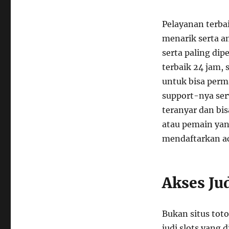
Pelayanan terba
menarik serta am
serta paling dip
terbaik 24 jam,
untuk bisa permai
support-nya ser
teranyar dan bi
atau pemain yan
mendaftarkan ac
Akses Ju
Bukan situs toto
judi slots yang