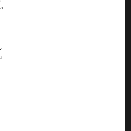
na
da
a