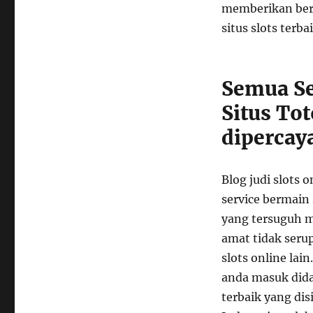
memberikan ber
situs slots terb
Semua Se
Situs Tot
dipercay
Blog judi slots
service bermain 
yang tersuguh me
amat tidak serup
slots online lai
anda masuk dida
terbaik yang disi