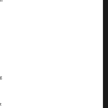
an
ng
t