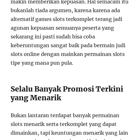
makin memberikan kepuasan. Hal semacam itu
bukanlah tiada argumen, karena karena ada
alternatif games slots terkomplet terang jadi
agunan kepuasan semuanya peserta yang
sekarang ini pasti sudah bisa coba
keberuntungan sangat baik pada bermain judi
slots online dengan mainkan permainan slots
tipe yang mana pun pula.
Selalu Banyak Promosi Terkini
yang Menarik
Bukan lantaran terdapat banyak permainan
slots menarik serta terkomplet yang dapat
dimainkan, tapi keuntungan menarik yang lain