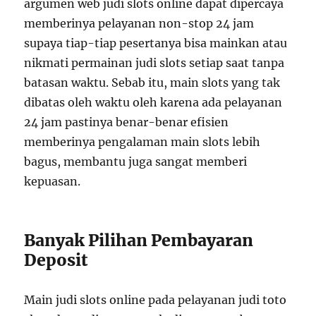
argumen web judi slots online dapat dipercaya
memberinya pelayanan non-stop 24 jam
supaya tiap-tiap pesertanya bisa mainkan atau
nikmati permainan judi slots setiap saat tanpa
batasan waktu. Sebab itu, main slots yang tak
dibatas oleh waktu oleh karena ada pelayanan
24 jam pastinya benar-benar efisien
memberinya pengalaman main slots lebih
bagus, membantu juga sangat memberi
kepuasan.
Banyak Pilihan Pembayaran
Deposit
Main judi slots online pada pelayanan judi toto