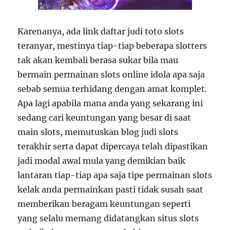
Karenanya, ada link daftar judi toto slots
teranyar, mestinya tiap-tiap beberapa slotters
tak akan kembali berasa sukar bila mau
bermain permainan slots online idola apa saja
sebab semua terhidang dengan amat komplet.
Apa lagi apabila mana anda yang sekarang ini
sedang cari keuntungan yang besar di saat
main slots, memutuskan blog judi slots
terakhir serta dapat dipercaya telah dipastikan
jadi modal awal mula yang demikian baik
lantaran tiap-tiap apa saja tipe permainan slots
kelak anda permainkan pasti tidak susah saat
memberikan beragam keuntungan seperti
yang selalu memang didatangkan situs slots