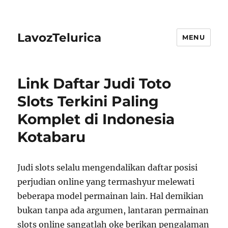
LavozTelurica
MENU
Link Daftar Judi Toto
Slots Terkini Paling
Komplet di Indonesia
Kotabaru
Judi slots selalu mengendalikan daftar posisi
perjudian online yang termashyur melewati
beberapa model permainan lain. Hal demikian
bukan tanpa ada argumen, lantaran permainan
slots online sangatlah oke berikan pengalaman