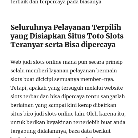
terbaik dan terpercaya pada biasanya.
Seluruhnya Pelayanan Terpilih
yang Disiapkan Situs Toto Slots
Teranyar serta Bisa dipercaya
Web judi slots online mana pun secara prinsip
selalu memberi layanan pelayanan bermain
slots buat dicicipi semuanya member-nya.
Tetapi, apakah yang tersuguh melalui website
slots terbar dan bisa dipercaya tentu sangatlah
berlainan yang sampai kini kerap dibeirkan
situs biro judi slots online lain. Oleh karena itu,
untuk berikan keyakinan terterlebih buat anda
tergabung didalamnya, baca data berikut