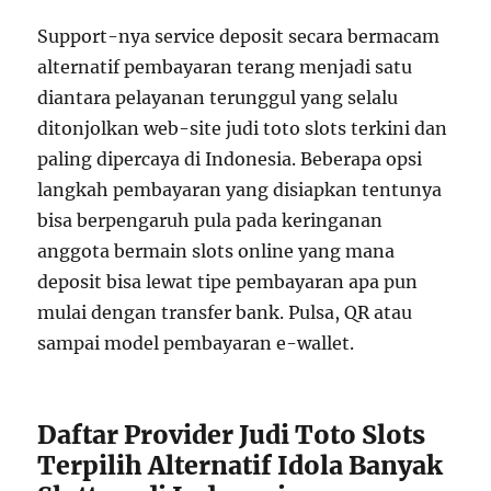
Support-nya service deposit secara bermacam
alternatif pembayaran terang menjadi satu
diantara pelayanan terunggul yang selalu
ditonjolkan web-site judi toto slots terkini dan
paling dipercaya di Indonesia. Beberapa opsi
langkah pembayaran yang disiapkan tentunya
bisa berpengaruh pula pada keringanan
anggota bermain slots online yang mana
deposit bisa lewat tipe pembayaran apa pun
mulai dengan transfer bank. Pulsa, QR atau
sampai model pembayaran e-wallet.
Daftar Provider Judi Toto Slots
Terpilih Alternatif Idola Banyak