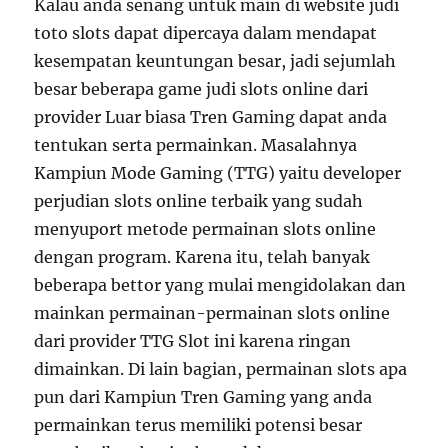
Kalau anda senang untuk main di website judi
toto slots dapat dipercaya dalam mendapat
kesempatan keuntungan besar, jadi sejumlah
besar beberapa game judi slots online dari
provider Luar biasa Tren Gaming dapat anda
tentukan serta permainkan. Masalahnya
Kampiun Mode Gaming (TTG) yaitu developer
perjudian slots online terbaik yang sudah
menyuport metode permainan slots online
dengan program. Karena itu, telah banyak
beberapa bettor yang mulai mengidolakan dan
mainkan permainan-permainan slots online
dari provider TTG Slot ini karena ringan
dimainkan. Di lain bagian, permainan slots apa
pun dari Kampiun Tren Gaming yang anda
permainkan terus memiliki potensi besar