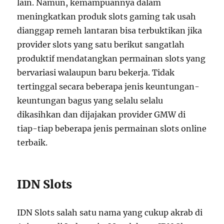
lain. Namun, kemampuannya dalam
meningkatkan produk slots gaming tak usah
dianggap remeh lantaran bisa terbuktikan jika
provider slots yang satu berikut sangatlah
produktif mendatangkan permainan slots yang
bervariasi walaupun baru bekerja. Tidak
tertinggal secara beberapa jenis keuntungan-
keuntungan bagus yang selalu selalu
dikasihkan dan dijajakan provider GMW di
tiap-tiap beberapa jenis permainan slots online
terbaik.
IDN Slots
IDN Slots salah satu nama yang cukup akrab di