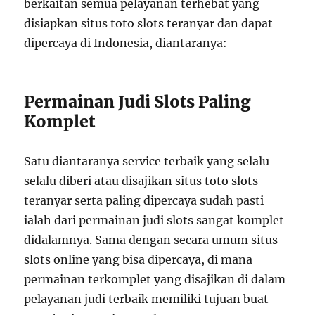
berkaitan semua pelayanan terhebat yang
disiapkan situs toto slots teranyar dan dapat
dipercaya di Indonesia, diantaranya:
Permainan Judi Slots Paling
Komplet
Satu diantaranya service terbaik yang selalu
selalu diberi atau disajikan situs toto slots
teranyar serta paling dipercaya sudah pasti
ialah dari permainan judi slots sangat komplet
didalamnya. Sama dengan secara umum situs
slots online yang bisa dipercaya, di mana
permainan terkomplet yang disajikan di dalam
pelayanan judi terbaik memiliki tujuan buat