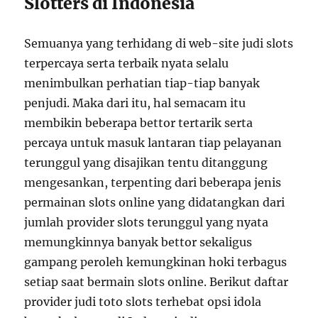
Slotters di Indonesia
Semuanya yang terhidang di web-site judi slots
terpercaya serta terbaik nyata selalu
menimbulkan perhatian tiap-tiap banyak
penjudi. Maka dari itu, hal semacam itu
membikin beberapa bettor tertarik serta
percaya untuk masuk lantaran tiap pelayanan
terunggul yang disajikan tentu ditanggung
mengesankan, terpenting dari beberapa jenis
permainan slots online yang didatangkan dari
jumlah provider slots terunggul yang nyata
memungkinnya banyak bettor sekaligus
gampang peroleh kemungkinan hoki terbagus
setiap saat bermain slots online. Berikut daftar
provider judi toto slots terhebat opsi idola