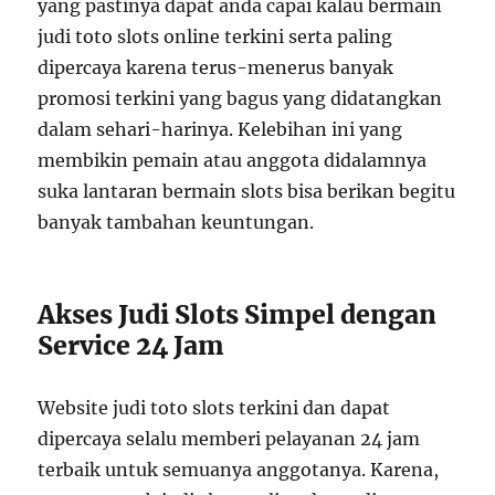
yang pastinya dapat anda capai kalau bermain
judi toto slots online terkini serta paling
dipercaya karena terus-menerus banyak
promosi terkini yang bagus yang didatangkan
dalam sehari-harinya. Kelebihan ini yang
membikin pemain atau anggota didalamnya
suka lantaran bermain slots bisa berikan begitu
banyak tambahan keuntungan.
Akses Judi Slots Simpel dengan
Service 24 Jam
Website judi toto slots terkini dan dapat
dipercaya selalu memberi pelayanan 24 jam
terbaik untuk semuanya anggotanya. Karena,