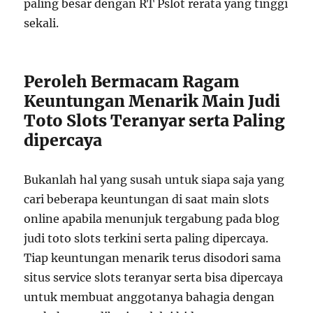
paling besar dengan RT Pslot rerata yang tinggi
sekali.
Peroleh Bermacam Ragam
Keuntungan Menarik Main Judi
Toto Slots Teranyar serta Paling
dipercaya
Bukanlah hal yang susah untuk siapa saja yang
cari beberapa keuntungan di saat main slots
online apabila menunjuk tergabung pada blog
judi toto slots terkini serta paling dipercaya.
Tiap keuntungan menarik terus disodori sama
situs service slots teranyar serta bisa dipercaya
untuk membuat anggotanya bahagia dengan