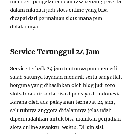
memberi pengalaman dan rasa senang peserta
dalam nikmati judi slots online yang bisa
dicapai dari permainan slots mana pun
didalamnya.
Service Terunggul 24 Jam
Service terbaik 24 jam tentunya pun menjadi
salah satunya layanan menarik serta sangatlah
berguna yang dikasihkan oleh blog judi toto
slots terakhir serta bisa dipercaya di Indonesia.
Karena oleh ada pelayanan terhebat 24 jam,
seluruhnya anggota didalamnya jelas udah
dipermudahkan untuk bisa mainkan perjudian
slots online sewaktu-waktu. Di lain sisi,