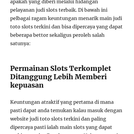
apakah yang diberi melalui hidangan
pelayanan judi slots terbaik. Di bawah ini
pelbagai ragam keuntungan menarik main judi
toto slots terkini dan bisa dipercaya yang dapat
beberapa bettor sekaligus peroleh salah
satunya:
Permainan Slots Terkomplet
Ditanggung Lebih Memberi
kepuasan
Keuntungan atraktif yang pertama di mana
pasti dapat anda temukan kalau masuk dengan
website judi toto slots terkini dan paling
dipercaya pasti ialah main slots yang dapat