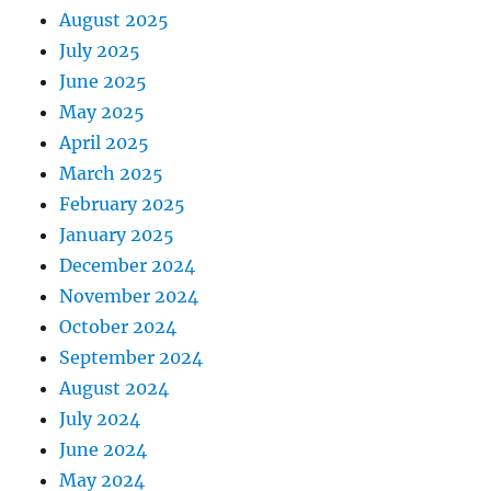
August 2025
July 2025
June 2025
May 2025
April 2025
March 2025
February 2025
January 2025
December 2024
November 2024
October 2024
September 2024
August 2024
July 2024
June 2024
May 2024