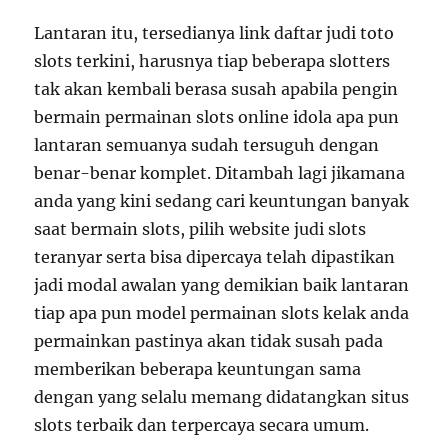
Lantaran itu, tersedianya link daftar judi toto
slots terkini, harusnya tiap beberapa slotters
tak akan kembali berasa susah apabila pengin
bermain permainan slots online idola apa pun
lantaran semuanya sudah tersuguh dengan
benar-benar komplet. Ditambah lagi jikamana
anda yang kini sedang cari keuntungan banyak
saat bermain slots, pilih website judi slots
teranyar serta bisa dipercaya telah dipastikan
jadi modal awalan yang demikian baik lantaran
tiap apa pun model permainan slots kelak anda
permainkan pastinya akan tidak susah pada
memberikan beberapa keuntungan sama
dengan yang selalu memang didatangkan situs
slots terbaik dan terpercaya secara umum.