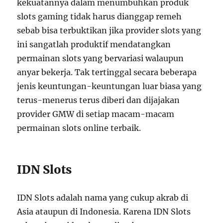
kekuatannya dalam menumbuhkan produk
slots gaming tidak harus dianggap remeh
sebab bisa terbuktikan jika provider slots yang
ini sangatlah produktif mendatangkan
permainan slots yang bervariasi walaupun
anyar bekerja. Tak tertinggal secara beberapa
jenis keuntungan-keuntungan luar biasa yang
terus-menerus terus diberi dan dijajakan
provider GMW di setiap macam-macam
permainan slots online terbaik.
IDN Slots
IDN Slots adalah nama yang cukup akrab di
Asia ataupun di Indonesia. Karena IDN Slots