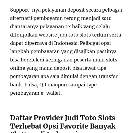
Support-nya pelayanan deposit secara pelbagai
alternatif pembayaran terang menjadi satu
diantaranya pelayanan terbaik yang selalu
ditonjolkan website judi toto slots terkini serta
dapat dipercaya di Indonesia. Pelbagai opsi
langkah pembayaran yang disajikan pastinya
bisa berefek di keringanan peserta main slots
online yang mana deposit bisa lewat tipe
pembayaran apa saja dimulai dengan transfer
bank. Pulsa, QR maupun sampai type
pembayaran e-wallet.
Daftar Provider Judi Toto Slots
Terhebat Opsi Favorite Banyak