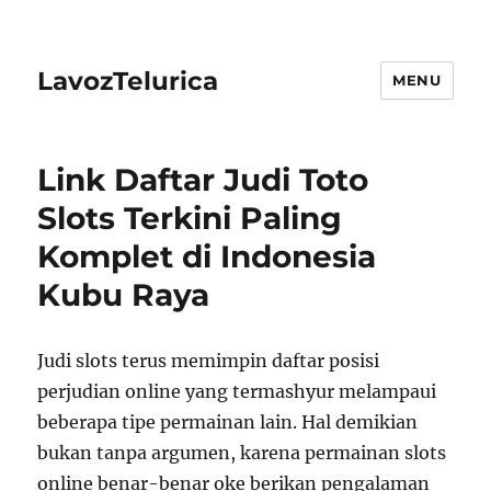
LavozTelurica
MENU
Link Daftar Judi Toto
Slots Terkini Paling
Komplet di Indonesia
Kubu Raya
Judi slots terus memimpin daftar posisi
perjudian online yang termashyur melampaui
beberapa tipe permainan lain. Hal demikian
bukan tanpa argumen, karena permainan slots
online benar-benar oke berikan pengalaman