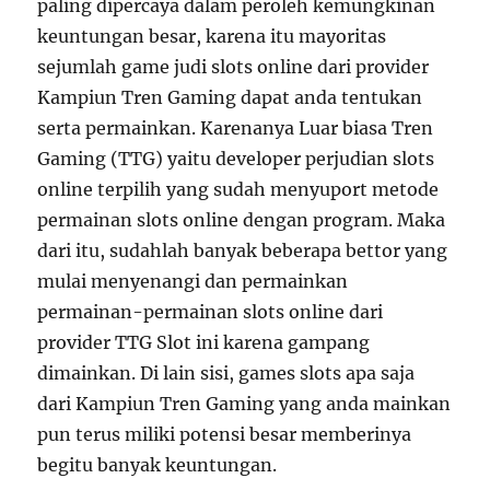
paling dipercaya dalam peroleh kemungkinan
keuntungan besar, karena itu mayoritas
sejumlah game judi slots online dari provider
Kampiun Tren Gaming dapat anda tentukan
serta permainkan. Karenanya Luar biasa Tren
Gaming (TTG) yaitu developer perjudian slots
online terpilih yang sudah menyuport metode
permainan slots online dengan program. Maka
dari itu, sudahlah banyak beberapa bettor yang
mulai menyenangi dan permainkan
permainan-permainan slots online dari
provider TTG Slot ini karena gampang
dimainkan. Di lain sisi, games slots apa saja
dari Kampiun Tren Gaming yang anda mainkan
pun terus miliki potensi besar memberinya
begitu banyak keuntungan.