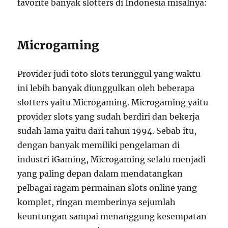
favorite banyak slotters di Indonesia misalnya:
Microgaming
Provider judi toto slots terunggul yang waktu
ini lebih banyak diunggulkan oleh beberapa
slotters yaitu Microgaming. Microgaming yaitu
provider slots yang sudah berdiri dan bekerja
sudah lama yaitu dari tahun 1994. Sebab itu,
dengan banyak memiliki pengelaman di
industri iGaming, Microgaming selalu menjadi
yang paling depan dalam mendatangkan
pelbagai ragam permainan slots online yang
komplet, ringan memberinya sejumlah
keuntungan sampai menanggung kesempatan