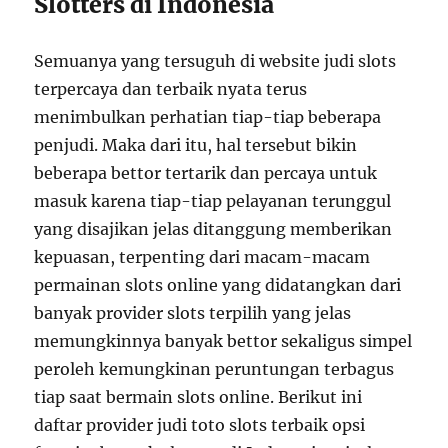
Slotters di Indonesia
Semuanya yang tersuguh di website judi slots
terpercaya dan terbaik nyata terus
menimbulkan perhatian tiap-tiap beberapa
penjudi. Maka dari itu, hal tersebut bikin
beberapa bettor tertarik dan percaya untuk
masuk karena tiap-tiap pelayanan terunggul
yang disajikan jelas ditanggung memberikan
kepuasan, terpenting dari macam-macam
permainan slots online yang didatangkan dari
banyak provider slots terpilih yang jelas
memungkinnya banyak bettor sekaligus simpel
peroleh kemungkinan peruntungan terbagus
tiap saat bermain slots online. Berikut ini
daftar provider judi toto slots terbaik opsi