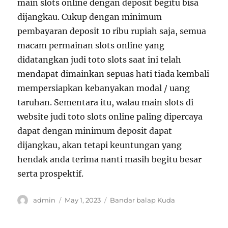
main slots online dengan deposit begitu bisa
dijangkau. Cukup dengan minimum
pembayaran deposit 10 ribu rupiah saja, semua
macam permainan slots online yang
didatangkan judi toto slots saat ini telah
mendapat dimainkan sepuas hati tiada kembali
mempersiapkan kebanyakan modal / uang
taruhan. Sementara itu, walau main slots di
website judi toto slots online paling dipercaya
dapat dengan minimum deposit dapat
dijangkau, akan tetapi keuntungan yang
hendak anda terima nanti masih begitu besar
serta prospektif.
Author
Posted
Categories
admin
May 1, 2023
Bandar balap Kuda
on