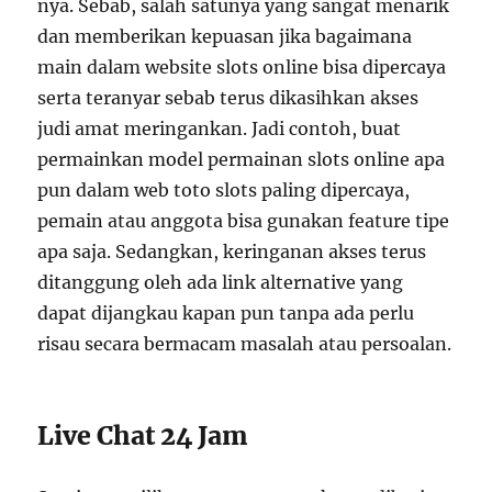
nya. Sebab, salah satunya yang sangat menarik
dan memberikan kepuasan jika bagaimana
main dalam website slots online bisa dipercaya
serta teranyar sebab terus dikasihkan akses
judi amat meringankan. Jadi contoh, buat
permainkan model permainan slots online apa
pun dalam web toto slots paling dipercaya,
pemain atau anggota bisa gunakan feature tipe
apa saja. Sedangkan, keringanan akses terus
ditanggung oleh ada link alternative yang
dapat dijangkau kapan pun tanpa ada perlu
risau secara bermacam masalah atau persoalan.
Live Chat 24 Jam