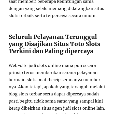
saat memberi beberapa keuntungan sama
dengan yang selalu memang didatangkan situs
slots terbaik serta terpercaya secara umum.
Seluruh Pelayanan Terunggul
yang Disajikan Situs Toto Slots
Terkini dan Paling dipercaya
Web-site judi slots online mana pun secara
prinsip terus memberikan sarana pelayanan
bermain slots buat dicicip semuanya member-
nya. Akan tetapi, apakah yang tersuguh melalui
blog slots terbar serta dapat dipercaya sudah
pasti begitu tidak sama sama yang sampai kini
kerap dibeirkan situs agen judi slots online lain.