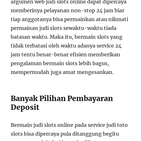
argumen web judi slots online dapat dipercaya
memberinya pelayanan non-stop 24 jam biar
tiap anggotanya bisa permainkan atau nikmati
permainan judi slots sewaktu-waktu tiada
batasan waktu. Maka itu, bermain slots yang
tidak terbatasi oleh waktu adanya service 24
jam tentu benar-benar efisien memberikan
pengalaman bermain slots lebih bagus,
mempermudah juga amat mengesankan.
Banyak Pilihan Pembayaran
Deposit
Bermain judi slots online pada service judi toto
slots bisa dipercaya pula ditanggung begitu