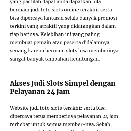
yang pastilah dapat anda dapatkan bila
bermain judi toto slots online terakhir serta
bisa dipercaya lantaran selalu banyak promosi
terkini yang atraktif yang didatangkan dalam
tiap harinya. Kelebihan ini yang paling
membuat pemain atau peserta didalamnya
senang karena bermain slots bisa memberinya
sangat banyak tambahan keuntungan.
Akses Judi Slots Simpel dengan
Pelayanan 24 Jam
Website judi toto slots terakhir serta bisa
dipercaya terus memberinya pelayanan 24 jam
terhebat untuk semua member-nya. Sebab,