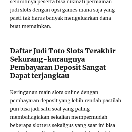
seluruhnya peserta bisa nikmati permainan
judi slots dengan opsi games mana saja yang
pasti tak harus banyak mengeluarkan dana
buat memainkan.
Daftar Judi Toto Slots Terakhir
Sekurang-kurangnya
Pembayaran Deposit Sangat
Dapat terjangkau
Keringanan main slots online dengan
pembayaran deposit yang lebih rendah pastilah
pun bisa jadi satu soal yang paling
membahagiakan sekalian mempermudah
beberapa slotters sekaligus yang saat ini bisa