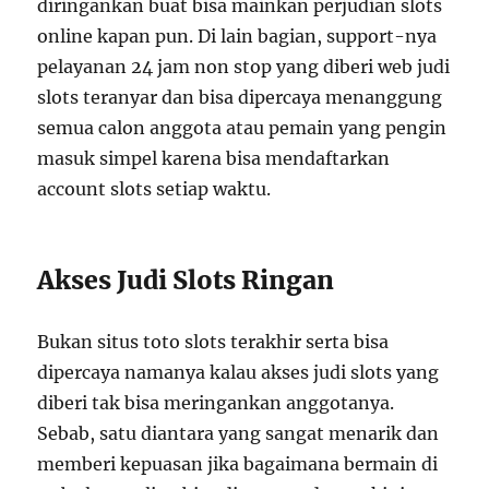
diringankan buat bisa mainkan perjudian slots
online kapan pun. Di lain bagian, support-nya
pelayanan 24 jam non stop yang diberi web judi
slots teranyar dan bisa dipercaya menanggung
semua calon anggota atau pemain yang pengin
masuk simpel karena bisa mendaftarkan
account slots setiap waktu.
Akses Judi Slots Ringan
Bukan situs toto slots terakhir serta bisa
dipercaya namanya kalau akses judi slots yang
diberi tak bisa meringankan anggotanya.
Sebab, satu diantara yang sangat menarik dan
memberi kepuasan jika bagaimana bermain di