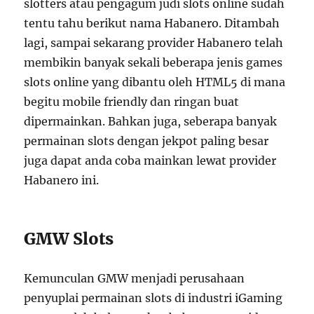
slotters atau pengagum judi slots online sudah
tentu tahu berikut nama Habanero. Ditambah
lagi, sampai sekarang provider Habanero telah
membikin banyak sekali beberapa jenis games
slots online yang dibantu oleh HTML5 di mana
begitu mobile friendly dan ringan buat
dipermainkan. Bahkan juga, seberapa banyak
permainan slots dengan jekpot paling besar
juga dapat anda coba mainkan lewat provider
Habanero ini.
GMW Slots
Kemunculan GMW menjadi perusahaan
penyuplai permainan slots di industri iGaming