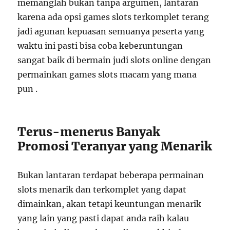
memanglah bukan tanpa argumen, lantaran
karena ada opsi games slots terkomplet terang
jadi agunan kepuasan semuanya peserta yang
waktu ini pasti bisa coba keberuntungan
sangat baik di bermain judi slots online dengan
permainkan games slots macam yang mana
pun .
Terus-menerus Banyak
Promosi Teranyar yang Menarik
Bukan lantaran terdapat beberapa permainan
slots menarik dan terkomplet yang dapat
dimainkan, akan tetapi keuntungan menarik
yang lain yang pasti dapat anda raih kalau