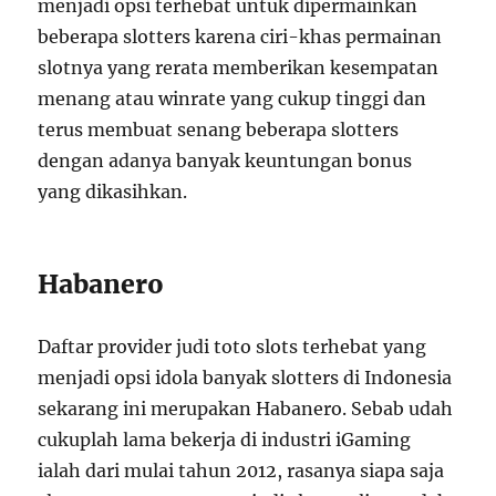
menjadi opsi terhebat untuk dipermainkan
beberapa slotters karena ciri-khas permainan
slotnya yang rerata memberikan kesempatan
menang atau winrate yang cukup tinggi dan
terus membuat senang beberapa slotters
dengan adanya banyak keuntungan bonus
yang dikasihkan.
Habanero
Daftar provider judi toto slots terhebat yang
menjadi opsi idola banyak slotters di Indonesia
sekarang ini merupakan Habanero. Sebab udah
cukuplah lama bekerja di industri iGaming
ialah dari mulai tahun 2012, rasanya siapa saja