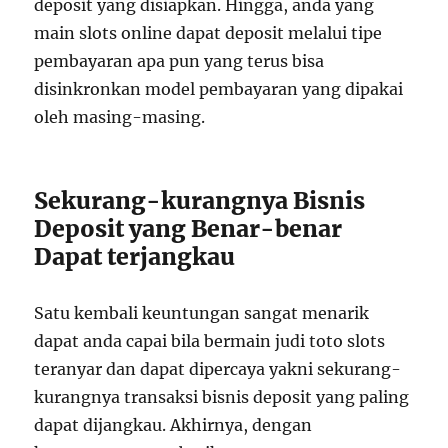
deposit yang disiapkan. Hingga, anda yang
main slots online dapat deposit melalui tipe
pembayaran apa pun yang terus bisa
disinkronkan model pembayaran yang dipakai
oleh masing-masing.
Sekurang-kurangnya Bisnis
Deposit yang Benar-benar
Dapat terjangkau
Satu kembali keuntungan sangat menarik
dapat anda capai bila bermain judi toto slots
teranyar dan dapat dipercaya yakni sekurang-
kurangnya transaksi bisnis deposit yang paling
dapat dijangkau. Akhirnya, dengan