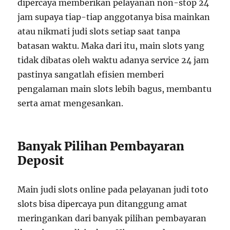
dipercaya memberikan pelayanan non-stop 24
jam supaya tiap-tiap anggotanya bisa mainkan
atau nikmati judi slots setiap saat tanpa
batasan waktu. Maka dari itu, main slots yang
tidak dibatas oleh waktu adanya service 24 jam
pastinya sangatlah efisien memberi
pengalaman main slots lebih bagus, membantu
serta amat mengesankan.
Banyak Pilihan Pembayaran
Deposit
Main judi slots online pada pelayanan judi toto
slots bisa dipercaya pun ditanggung amat
meringankan dari banyak pilihan pembayaran