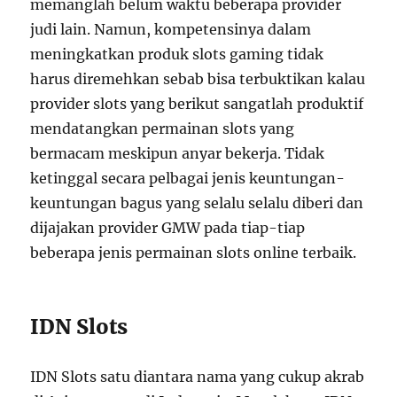
memanglah belum waktu beberapa provider
judi lain. Namun, kompetensinya dalam
meningkatkan produk slots gaming tidak
harus diremehkan sebab bisa terbuktikan kalau
provider slots yang berikut sangatlah produktif
mendatangkan permainan slots yang
bermacam meskipun anyar bekerja. Tidak
ketinggal secara pelbagai jenis keuntungan-
keuntungan bagus yang selalu selalu diberi dan
dijajakan provider GMW pada tiap-tiap
beberapa jenis permainan slots online terbaik.
IDN Slots
IDN Slots satu diantara nama yang cukup akrab