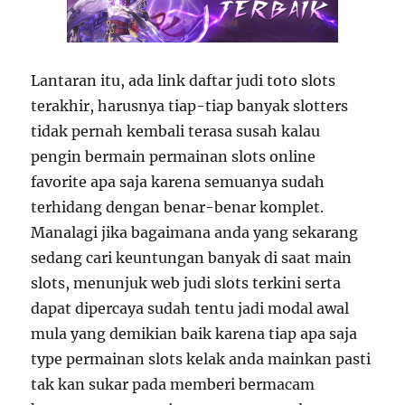
Lantaran itu, ada link daftar judi toto slots
terakhir, harusnya tiap-tiap banyak slotters
tidak pernah kembali terasa susah kalau
pengin bermain permainan slots online
favorite apa saja karena semuanya sudah
terhidang dengan benar-benar komplet.
Manalagi jika bagaimana anda yang sekarang
sedang cari keuntungan banyak di saat main
slots, menunjuk web judi slots terkini serta
dapat dipercaya sudah tentu jadi modal awal
mula yang demikian baik karena tiap apa saja
type permainan slots kelak anda mainkan pasti
tak kan sukar pada memberi bermacam