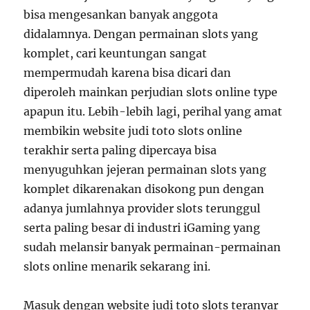
bisa mengesankan banyak anggota
didalamnya. Dengan permainan slots yang
komplet, cari keuntungan sangat
mempermudah karena bisa dicari dan
diperoleh mainkan perjudian slots online type
apapun itu. Lebih-lebih lagi, perihal yang amat
membikin website judi toto slots online
terakhir serta paling dipercaya bisa
menyuguhkan jejeran permainan slots yang
komplet dikarenakan disokong pun dengan
adanya jumlahnya provider slots terunggul
serta paling besar di industri iGaming yang
sudah melansir banyak permainan-permainan
slots online menarik sekarang ini.
Masuk dengan website judi toto slots teranyar