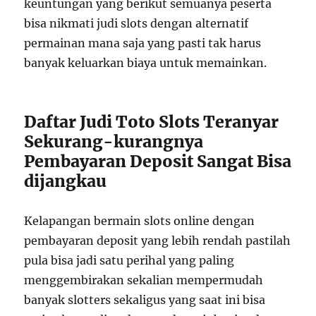
keuntungan yang berikut semuanya peserta
bisa nikmati judi slots dengan alternatif
permainan mana saja yang pasti tak harus
banyak keluarkan biaya untuk memainkan.
Daftar Judi Toto Slots Teranyar
Sekurang-kurangnya
Pembayaran Deposit Sangat Bisa
dijangkau
Kelapangan bermain slots online dengan
pembayaran deposit yang lebih rendah pastilah
pula bisa jadi satu perihal yang paling
menggembirakan sekalian mempermudah
banyak slotters sekaligus yang saat ini bisa