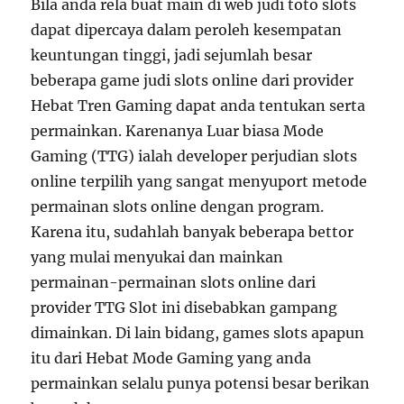
Bila anda rela buat main di web judi toto slots
dapat dipercaya dalam peroleh kesempatan
keuntungan tinggi, jadi sejumlah besar
beberapa game judi slots online dari provider
Hebat Tren Gaming dapat anda tentukan serta
permainkan. Karenanya Luar biasa Mode
Gaming (TTG) ialah developer perjudian slots
online terpilih yang sangat menyuport metode
permainan slots online dengan program.
Karena itu, sudahlah banyak beberapa bettor
yang mulai menyukai dan mainkan
permainan-permainan slots online dari
provider TTG Slot ini disebabkan gampang
dimainkan. Di lain bidang, games slots apapun
itu dari Hebat Mode Gaming yang anda
permainkan selalu punya potensi besar berikan