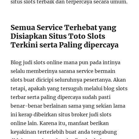
situs slots terbaik dan terpercaya secara umum.
Semua Service Terhebat yang
Disiapkan Situs Toto Slots
Terkini serta Paling dipercaya
Blog judi slots online mana pun pada intinya
selalu memberinya sarana service bermain
slots buat dicicipi seluruhnya pesertanya. Akan
tetapi, apakah yang tersuguh melalui blog slots
terbar serta paling dipercaya sudah pasti
benar-benar berlainan sama yang sekian lama
ini kerap dibeirkan situs broker judi slots
online lain. Karena itu, manfaat berikan
keyakinan terterlebih buat anda tergabung