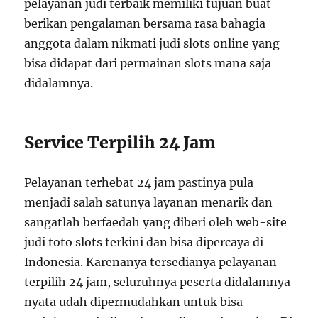
pelayanan judi terbaik memiliki tujuan buat
berikan pengalaman bersama rasa bahagia
anggota dalam nikmati judi slots online yang
bisa didapat dari permainan slots mana saja
didalamnya.
Service Terpilih 24 Jam
Pelayanan terhebat 24 jam pastinya pula
menjadi salah satunya layanan menarik dan
sangatlah berfaedah yang diberi oleh web-site
judi toto slots terkini dan bisa dipercaya di
Indonesia. Karenanya tersedianya pelayanan
terpilih 24 jam, seluruhnya peserta didalamnya
nyata udah dipermudahkan untuk bisa