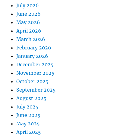
July 2026
June 2026
May 2026
April 2026
March 2026
February 2026
January 2026
December 2025
November 2025
October 2025
September 2025
August 2025
July 2025
June 2025
May 2025
April 2025