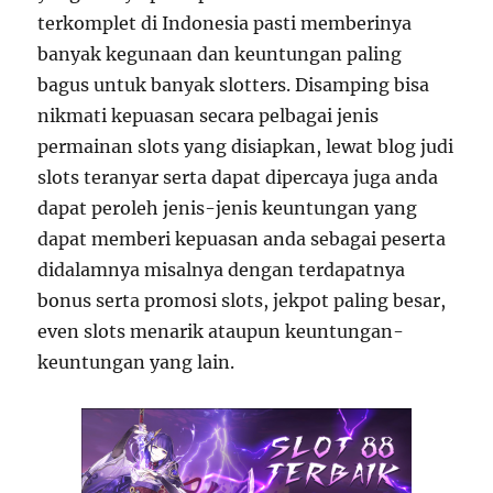
terkomplet di Indonesia pasti memberinya
banyak kegunaan dan keuntungan paling
bagus untuk banyak slotters. Disamping bisa
nikmati kepuasan secara pelbagai jenis
permainan slots yang disiapkan, lewat blog judi
slots teranyar serta dapat dipercaya juga anda
dapat peroleh jenis-jenis keuntungan yang
dapat memberi kepuasan anda sebagai peserta
didalamnya misalnya dengan terdapatnya
bonus serta promosi slots, jekpot paling besar,
even slots menarik ataupun keuntungan-
keuntungan yang lain.