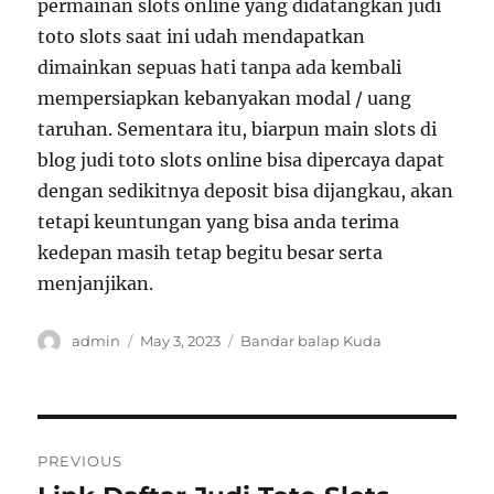
permainan slots online yang didatangkan judi
toto slots saat ini udah mendapatkan
dimainkan sepuas hati tanpa ada kembali
mempersiapkan kebanyakan modal / uang
taruhan. Sementara itu, biarpun main slots di
blog judi toto slots online bisa dipercaya dapat
dengan sedikitnya deposit bisa dijangkau, akan
tetapi keuntungan yang bisa anda terima
kedepan masih tetap begitu besar serta
menjanjikan.
Author
Posted
Categories
admin
May 3, 2023
Bandar balap Kuda
on
Post
PREVIOUS
navigation