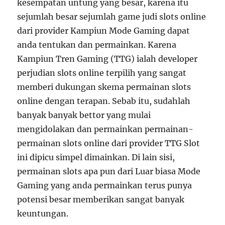
kesempatan untung yang besar, karena itu
sejumlah besar sejumlah game judi slots online
dari provider Kampiun Mode Gaming dapat
anda tentukan dan permainkan. Karena
Kampiun Tren Gaming (TTG) ialah developer
perjudian slots online terpilih yang sangat
memberi dukungan skema permainan slots
online dengan terapan. Sebab itu, sudahlah
banyak banyak bettor yang mulai
mengidolakan dan permainkan permainan-
permainan slots online dari provider TTG Slot
ini dipicu simpel dimainkan. Di lain sisi,
permainan slots apa pun dari Luar biasa Mode
Gaming yang anda permainkan terus punya
potensi besar memberikan sangat banyak
keuntungan.