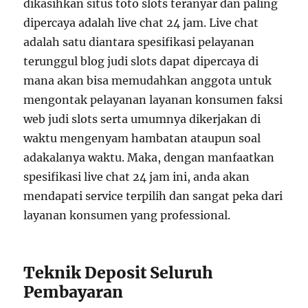
dikasihkan situs toto slots teranyar dan paling
dipercaya adalah live chat 24 jam. Live chat
adalah satu diantara spesifikasi pelayanan
terunggul blog judi slots dapat dipercaya di
mana akan bisa memudahkan anggota untuk
mengontak pelayanan layanan konsumen faksi
web judi slots serta umumnya dikerjakan di
waktu mengenyam hambatan ataupun soal
adakalanya waktu. Maka, dengan manfaatkan
spesifikasi live chat 24 jam ini, anda akan
mendapati service terpilih dan sangat peka dari
layanan konsumen yang professional.
Teknik Deposit Seluruh
Pembayaran