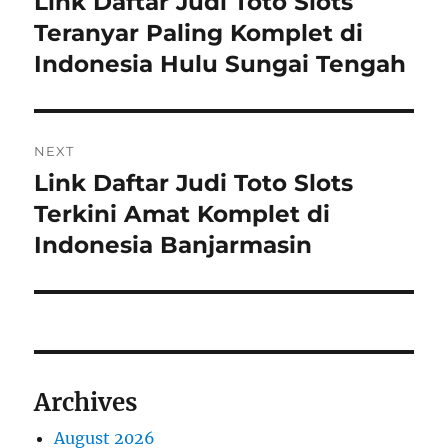
Link Daftar Judi Toto Slots
Previous
post:
Teranyar Paling Komplet di
Indonesia Hulu Sungai Tengah
NEXT
Link Daftar Judi Toto Slots
Next
post:
Terkini Amat Komplet di
Indonesia Banjarmasin
Archives
August 2026