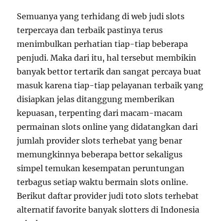
Semuanya yang terhidang di web judi slots
terpercaya dan terbaik pastinya terus
menimbulkan perhatian tiap-tiap beberapa
penjudi. Maka dari itu, hal tersebut membikin
banyak bettor tertarik dan sangat percaya buat
masuk karena tiap-tiap pelayanan terbaik yang
disiapkan jelas ditanggung memberikan
kepuasan, terpenting dari macam-macam
permainan slots online yang didatangkan dari
jumlah provider slots terhebat yang benar
memungkinnya beberapa bettor sekaligus
simpel temukan kesempatan peruntungan
terbagus setiap waktu bermain slots online.
Berikut daftar provider judi toto slots terhebat
alternatif favorite banyak slotters di Indonesia