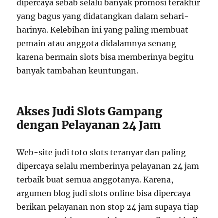
dipercaya sebab selalu banyak promosi terakhir
yang bagus yang didatangkan dalam sehari-
harinya. Kelebihan ini yang paling membuat
pemain atau anggota didalamnya senang
karena bermain slots bisa memberinya begitu
banyak tambahan keuntungan.
Akses Judi Slots Gampang
dengan Pelayanan 24 Jam
Web-site judi toto slots teranyar dan paling
dipercaya selalu memberinya pelayanan 24 jam
terbaik buat semua anggotanya. Karena,
argumen blog judi slots online bisa dipercaya
berikan pelayanan non stop 24 jam supaya tiap