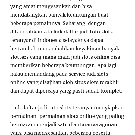
yang amat mengesankan dan bisa
mendatangkan banyak keuntungan buat
beberapa pemainnya. Sekarang, dengan
ditambahkan ada link daftar judi toto slots
teranyar di Indonesia selayaknya dapat
bertambah menambahkan keyakinan banyak
slotters yang mana main judi slots online bisa
memberikan beberapa keuntungan. Apa lagi
kalau memandang pada service judi slots
online yang disajikan oleh situs slots terakhir
dan dapat dipercaya yang pasti sudah komplet.
Link daftar judi toto slots teranyar menyiapkan
permainan-permainan slots online yang paling
bermacam menjadi satu diantaranya agunan
yang bisa mengesankan beberapa peserta