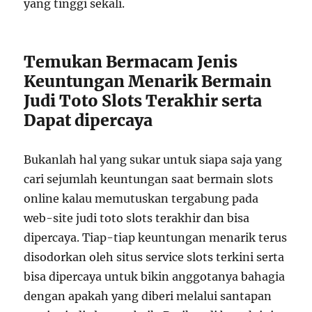
yang tinggi sekali.
Temukan Bermacam Jenis
Keuntungan Menarik Bermain
Judi Toto Slots Terakhir serta
Dapat dipercaya
Bukanlah hal yang sukar untuk siapa saja yang
cari sejumlah keuntungan saat bermain slots
online kalau memutuskan tergabung pada
web-site judi toto slots terakhir dan bisa
dipercaya. Tiap-tiap keuntungan menarik terus
disodorkan oleh situs service slots terkini serta
bisa dipercaya untuk bikin anggotanya bahagia
dengan apakah yang diberi melalui santapan