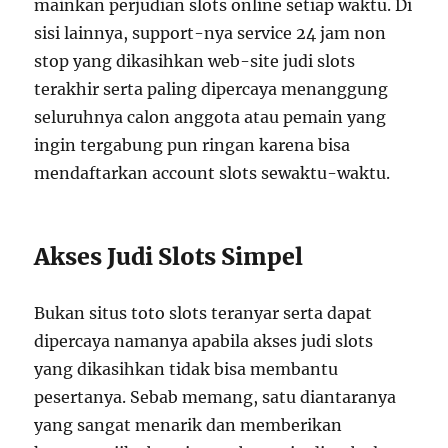
mainkan perjudian slots online setiap waktu. Di
sisi lainnya, support-nya service 24 jam non
stop yang dikasihkan web-site judi slots
terakhir serta paling dipercaya menanggung
seluruhnya calon anggota atau pemain yang
ingin tergabung pun ringan karena bisa
mendaftarkan account slots sewaktu-waktu.
Akses Judi Slots Simpel
Bukan situs toto slots teranyar serta dapat
dipercaya namanya apabila akses judi slots
yang dikasihkan tidak bisa membantu
pesertanya. Sebab memang, satu diantaranya
yang sangat menarik dan memberikan