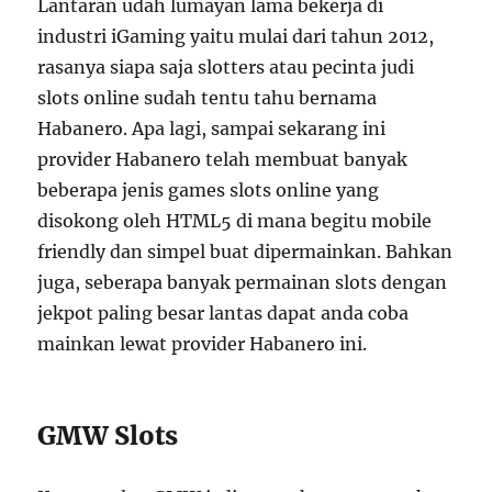
Lantaran udah lumayan lama bekerja di
industri iGaming yaitu mulai dari tahun 2012,
rasanya siapa saja slotters atau pecinta judi
slots online sudah tentu tahu bernama
Habanero. Apa lagi, sampai sekarang ini
provider Habanero telah membuat banyak
beberapa jenis games slots online yang
disokong oleh HTML5 di mana begitu mobile
friendly dan simpel buat dipermainkan. Bahkan
juga, seberapa banyak permainan slots dengan
jekpot paling besar lantas dapat anda coba
mainkan lewat provider Habanero ini.
GMW Slots