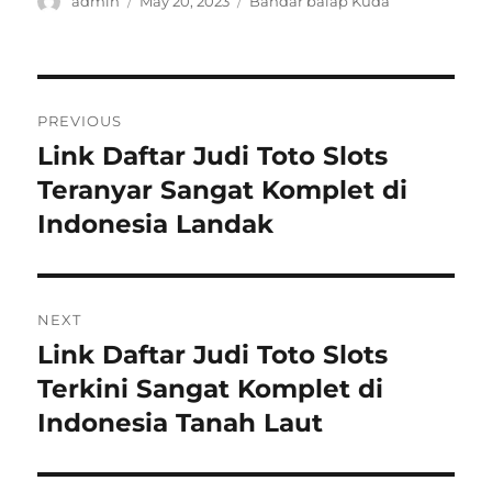
Author
Posted
Categories
admin
May 20, 2023
Bandar balap Kuda
on
Post
PREVIOUS
navigation
Link Daftar Judi Toto Slots
Previous
post:
Teranyar Sangat Komplet di
Indonesia Landak
NEXT
Link Daftar Judi Toto Slots
Next
post:
Terkini Sangat Komplet di
Indonesia Tanah Laut