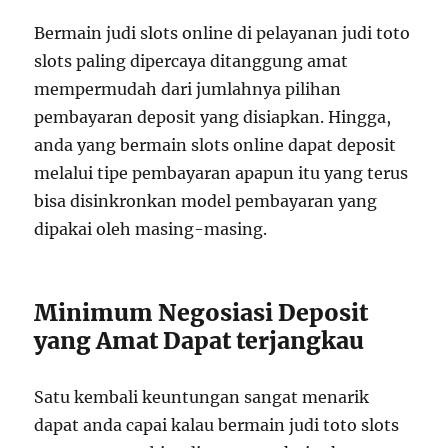
Bermain judi slots online di pelayanan judi toto
slots paling dipercaya ditanggung amat
mempermudah dari jumlahnya pilihan
pembayaran deposit yang disiapkan. Hingga,
anda yang bermain slots online dapat deposit
melalui tipe pembayaran apapun itu yang terus
bisa disinkronkan model pembayaran yang
dipakai oleh masing-masing.
Minimum Negosiasi Deposit
yang Amat Dapat terjangkau
Satu kembali keuntungan sangat menarik
dapat anda capai kalau bermain judi toto slots