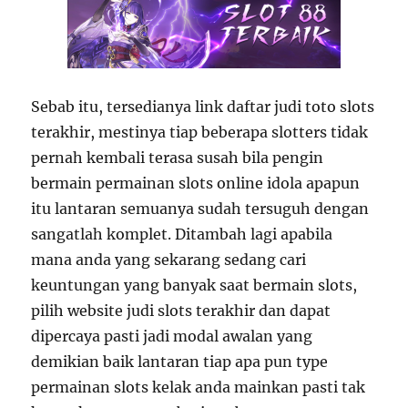
Sebab itu, tersedianya link daftar judi toto slots
terakhir, mestinya tiap beberapa slotters tidak
pernah kembali terasa susah bila pengin
bermain permainan slots online idola apapun
itu lantaran semuanya sudah tersuguh dengan
sangatlah komplet. Ditambah lagi apabila
mana anda yang sekarang sedang cari
keuntungan yang banyak saat bermain slots,
pilih website judi slots terakhir dan dapat
dipercaya pasti jadi modal awalan yang
demikian baik lantaran tiap apa pun type
permainan slots kelak anda mainkan pasti tak