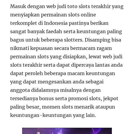
Masuk dengan web judi toto slots terakhir yang
menyiapkan permainan slots online
terkomplet di Indonesia pastinya berikan
sangat banyak faedah serta keuntungan paling
bagus untuk beberapa slotters. Disamping bisa
nikmati kepuasan secara bermacam ragam
permainan slots yang disiapkan, lewat web judi
slots terakhir serta dapat dipercaya lantas anda
dapat peroleh beberapa macam keuntungan
yang dapat mengesankan anda sebagai
anggota didalamnya misalnya dengan
tersedianya bonus serta promosi slots, jekpot
paling besar, momen slots menarik ataupun
keuntungan-keuntungan yang lain.