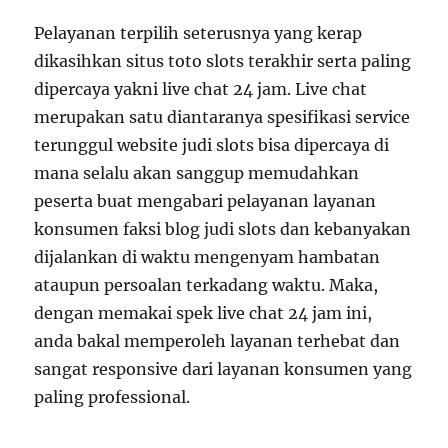
Pelayanan terpilih seterusnya yang kerap
dikasihkan situs toto slots terakhir serta paling
dipercaya yakni live chat 24 jam. Live chat
merupakan satu diantaranya spesifikasi service
terunggul website judi slots bisa dipercaya di
mana selalu akan sanggup memudahkan
peserta buat mengabari pelayanan layanan
konsumen faksi blog judi slots dan kebanyakan
dijalankan di waktu mengenyam hambatan
ataupun persoalan terkadang waktu. Maka,
dengan memakai spek live chat 24 jam ini,
anda bakal memperoleh layanan terhebat dan
sangat responsive dari layanan konsumen yang
paling professional.