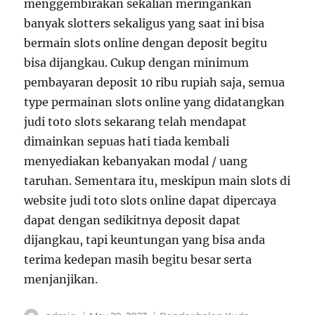
menggembirakan sekalian meringankan
banyak slotters sekaligus yang saat ini bisa
bermain slots online dengan deposit begitu
bisa dijangkau. Cukup dengan minimum
pembayaran deposit 10 ribu rupiah saja, semua
type permainan slots online yang didatangkan
judi toto slots sekarang telah mendapat
dimainkan sepuas hati tiada kembali
menyediakan kebanyakan modal / uang
taruhan. Sementara itu, meskipun main slots di
website judi toto slots online dapat dipercaya
dapat dengan sedikitnya deposit dapat
dijangkau, tapi keuntungan yang bisa anda
terima kedepan masih begitu besar serta
menjanjikan.