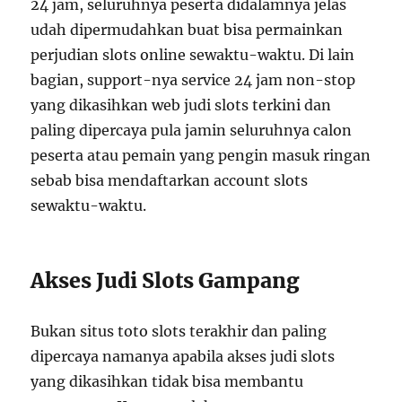
24 jam, seluruhnya peserta didalamnya jelas
udah dipermudahkan buat bisa permainkan
perjudian slots online sewaktu-waktu. Di lain
bagian, support-nya service 24 jam non-stop
yang dikasihkan web judi slots terkini dan
paling dipercaya pula jamin seluruhnya calon
peserta atau pemain yang pengin masuk ringan
sebab bisa mendaftarkan account slots
sewaktu-waktu.
Akses Judi Slots Gampang
Bukan situs toto slots terakhir dan paling
dipercaya namanya apabila akses judi slots
yang dikasihkan tidak bisa membantu