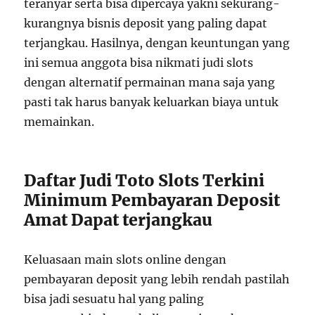
teranyar serta bisa dipercaya yakni sekurang-
kurangnya bisnis deposit yang paling dapat
terjangkau. Hasilnya, dengan keuntungan yang
ini semua anggota bisa nikmati judi slots
dengan alternatif permainan mana saja yang
pasti tak harus banyak keluarkan biaya untuk
memainkan.
Daftar Judi Toto Slots Terkini
Minimum Pembayaran Deposit
Amat Dapat terjangkau
Keluasaan main slots online dengan
pembayaran deposit yang lebih rendah pastilah
bisa jadi sesuatu hal yang paling