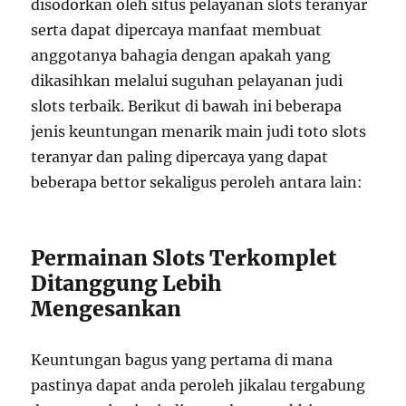
disodorkan oleh situs pelayanan slots teranyar
serta dapat dipercaya manfaat membuat
anggotanya bahagia dengan apakah yang
dikasihkan melalui suguhan pelayanan judi
slots terbaik. Berikut di bawah ini beberapa
jenis keuntungan menarik main judi toto slots
teranyar dan paling dipercaya yang dapat
beberapa bettor sekaligus peroleh antara lain:
Permainan Slots Terkomplet
Ditanggung Lebih
Mengesankan
Keuntungan bagus yang pertama di mana
pastinya dapat anda peroleh jikalau tergabung