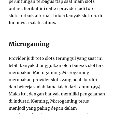
peruntungan terbagus tiap saat main slots
online. Berikut ini daftar provider judi toto
slots terbaik alternatif idola banyak slotters di
Indonesia salah satunya:
Microgaming
Provider judi toto slots terunggul yang saat ini
lebih banyak diunggulkan oleh banyak slotters
merupakan Microgaming. Microgaming
merupakan provider slots yang udah berdiri
dan bekerja sudah lama ialah dari tahun 1994.
Maka itu, dengan banyak memiliki pengelaman
di industri iGaming, Microgaming terus
menjadi yang paling depan dalam