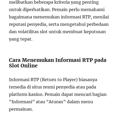
melibatkan beberapa kriteria yang penting
untuk diperhatikan. Pemain perlu memahami
bagaimana menemukan informasi RTP, menilai
reputasi penyedia, serta mengetahui perbedaan
dan volatilitas slot untuk membuat keputusan
yang tepat.
Cara Menemukan Informasi RTP pada
Slot Online
Informasi RTP (Return to Player) biasanya
tersedia di situs resmi penyedia atau pada
platform kasino. Pemain dapat mencari bagian
“Informasi” atau “Aturan” dalam menu
permainan.