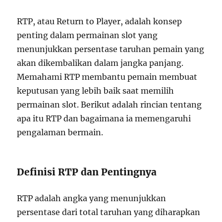
RTP, atau Return to Player, adalah konsep
penting dalam permainan slot yang
menunjukkan persentase taruhan pemain yang
akan dikembalikan dalam jangka panjang.
Memahami RTP membantu pemain membuat
keputusan yang lebih baik saat memilih
permainan slot. Berikut adalah rincian tentang
apa itu RTP dan bagaimana ia memengaruhi
pengalaman bermain.
Definisi RTP dan Pentingnya
RTP adalah angka yang menunjukkan
persentase dari total taruhan yang diharapkan