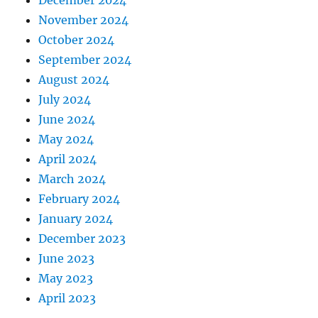
December 2024
November 2024
October 2024
September 2024
August 2024
July 2024
June 2024
May 2024
April 2024
March 2024
February 2024
January 2024
December 2023
June 2023
May 2023
April 2023