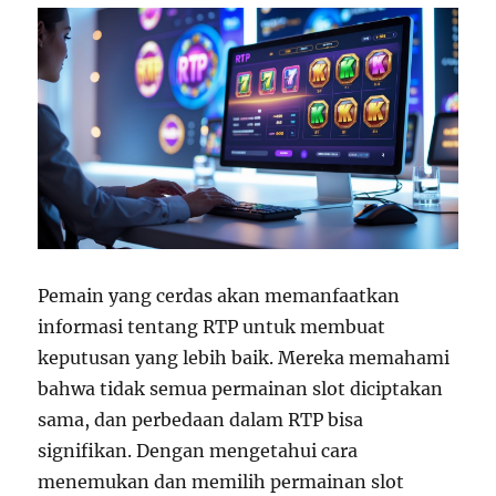
Pemain yang cerdas akan memanfaatkan
informasi tentang RTP untuk membuat
keputusan yang lebih baik. Mereka memahami
bahwa tidak semua permainan slot diciptakan
sama, dan perbedaan dalam RTP bisa
signifikan. Dengan mengetahui cara
menemukan dan memilih permainan slot