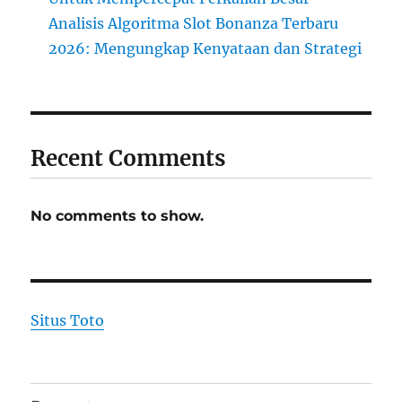
Analisis Algoritma Slot Bonanza Terbaru
2026: Mengungkap Kenyataan dan Strategi
Recent Comments
No comments to show.
Situs Toto