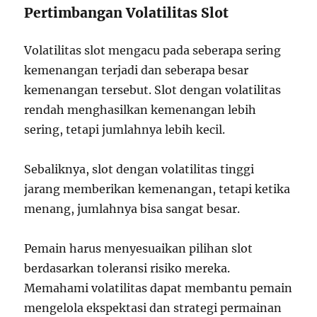
Pertimbangan Volatilitas Slot
Volatilitas slot mengacu pada seberapa sering
kemenangan terjadi dan seberapa besar
kemenangan tersebut. Slot dengan volatilitas
rendah menghasilkan kemenangan lebih
sering, tetapi jumlahnya lebih kecil.
Sebaliknya, slot dengan volatilitas tinggi
jarang memberikan kemenangan, tetapi ketika
menang, jumlahnya bisa sangat besar.
Pemain harus menyesuaikan pilihan slot
berdasarkan toleransi risiko mereka.
Memahami volatilitas dapat membantu pemain
mengelola ekspektasi dan strategi permainan