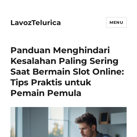
LavozTelurica
MENU
Panduan Menghindari
Kesalahan Paling Sering
Saat Bermain Slot Online:
Tips Praktis untuk
Pemain Pemula