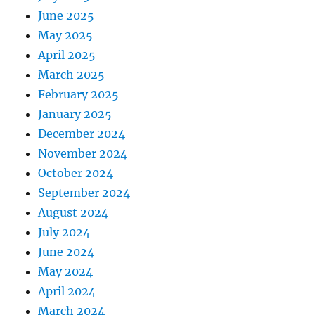
June 2025
May 2025
April 2025
March 2025
February 2025
January 2025
December 2024
November 2024
October 2024
September 2024
August 2024
July 2024
June 2024
May 2024
April 2024
March 2024