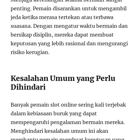
penting. Pemain disarankan untuk mengambil
jeda ketika merasa tertekan atau terbawa
suasana. Dengan mengatur waktu bermain dan
bersikap disiplin, mereka dapat membuat
keputusan yang lebih rasional dan mengurangi
risiko kerugian.
Kesalahan Umum yang Perlu
Dihindari
Banyak pemain slot online sering kali terjebak
dalam kebiasaan buruk yang dapat
mempengaruhi pengalaman bermain mereka.
Menghindari kesalahan umum ini akan
membantu pemain membuat keputusan yang