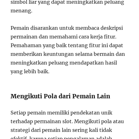
simbol liar yang dapat meningkatkan peluang
menang.
Pemain disarankan untuk membaca deskripsi
permainan dan memahami cara kerja fitur.
Pemahaman yang baik tentang fitur ini dapat
memberikan keuntungan selama bermain dan
meningkatkan peluang mendapatkan hasil
yang lebih baik.
Mengikuti Pola dari Pemain Lain
Setiap pemain memiliki pendekatan unik
terhadap permainan slot. Mengikuti pola atau
strategi dari pemain lain sering kali tidak
efektif, karena setiap pengalaman adalah