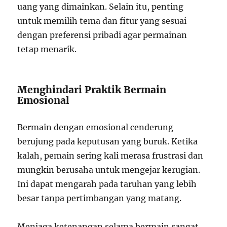
uang yang dimainkan. Selain itu, penting
untuk memilih tema dan fitur yang sesuai
dengan preferensi pribadi agar permainan
tetap menarik.
Menghindari Praktik Bermain
Emosional
Bermain dengan emosional cenderung
berujung pada keputusan yang buruk. Ketika
kalah, pemain sering kali merasa frustrasi dan
mungkin berusaha untuk mengejar kerugian.
Ini dapat mengarah pada taruhan yang lebih
besar tanpa pertimbangan yang matang.
Menjaga ketenangan selama bermain sangat