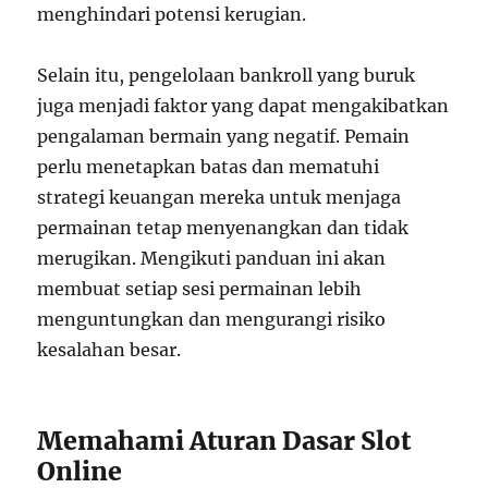
menghindari potensi kerugian.
Selain itu, pengelolaan bankroll yang buruk
juga menjadi faktor yang dapat mengakibatkan
pengalaman bermain yang negatif. Pemain
perlu menetapkan batas dan mematuhi
strategi keuangan mereka untuk menjaga
permainan tetap menyenangkan dan tidak
merugikan. Mengikuti panduan ini akan
membuat setiap sesi permainan lebih
menguntungkan dan mengurangi risiko
kesalahan besar.
Memahami Aturan Dasar Slot
Online