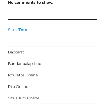
No comments to show.
Situs Toto
Baccarat
Bandar balap Kuda
Roulette Online
Rtp Online
Situs Judi Online