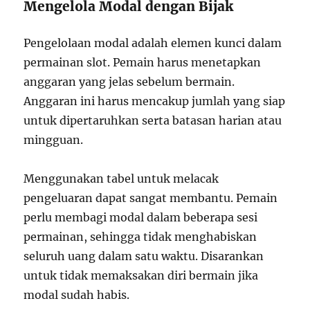
Mengelola Modal dengan Bijak
Pengelolaan modal adalah elemen kunci dalam
permainan slot. Pemain harus menetapkan
anggaran yang jelas sebelum bermain.
Anggaran ini harus mencakup jumlah yang siap
untuk dipertaruhkan serta batasan harian atau
mingguan.
Menggunakan tabel untuk melacak
pengeluaran dapat sangat membantu. Pemain
perlu membagi modal dalam beberapa sesi
permainan, sehingga tidak menghabiskan
seluruh uang dalam satu waktu. Disarankan
untuk tidak memaksakan diri bermain jika
modal sudah habis.