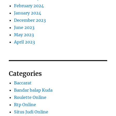
February 2024
January 2024
December 2023
June 2023
May 2023
April 2023
Categories
Baccarat
Bandar balap Kuda
Roulette Online
Rtp Online
Situs Judi Online