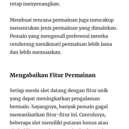
tetap menyenangkan.
Membuat rencana permainan juga mencakup
menentukan jenis permainan yang dimainkan.
Pemain yang mengenali preferensi mereka
cenderung menikmati permainan lebih lama
dan lebih memuaskan.
Mengabaikan Fitur Permainan
Setiap mesin slot datang dengan fitur unik
yang dapat meningkatkan pengalaman
bermain. Sayangnya, banyak pemain gagal
memanfaatkan fitur-fitur ini. Contohnya,
beberapa slot memiliki putaran bonus atau