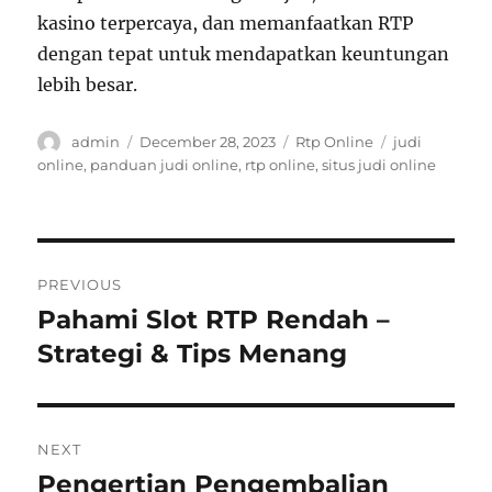
kasino terpercaya, dan memanfaatkan RTP
dengan tepat untuk mendapatkan keuntungan
lebih besar.
Author
Posted
Categories
Tags
admin
December 28, 2023
Rtp Online
judi
on
online
,
panduan judi online
,
rtp online
,
situs judi online
Post
PREVIOUS
navigation
Pahami Slot RTP Rendah –
Previous
post:
Strategi & Tips Menang
NEXT
Pengertian Pengembalian
Next