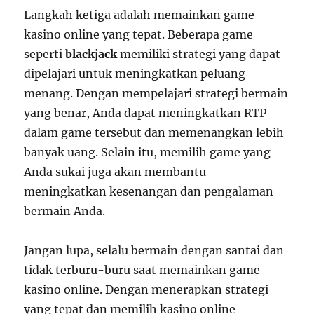
Langkah ketiga adalah memainkan game
kasino online yang tepat. Beberapa game
seperti
blackjack
memiliki strategi yang dapat
dipelajari untuk meningkatkan peluang
menang. Dengan mempelajari strategi bermain
yang benar, Anda dapat meningkatkan RTP
dalam game tersebut dan memenangkan lebih
banyak uang. Selain itu, memilih game yang
Anda sukai juga akan membantu
meningkatkan kesenangan dan pengalaman
bermain Anda.
Jangan lupa, selalu bermain dengan santai dan
tidak terburu-buru saat memainkan game
kasino online. Dengan menerapkan strategi
yang tepat dan memilih kasino online