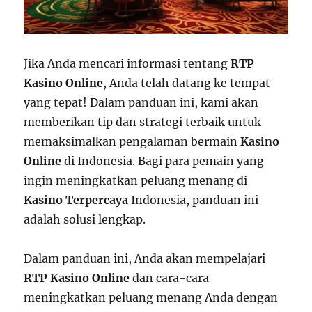
Jika Anda mencari informasi tentang
RTP
Kasino Online
, Anda telah datang ke tempat
yang tepat! Dalam panduan ini, kami akan
memberikan tip dan strategi terbaik untuk
memaksimalkan pengalaman bermain
Kasino
Online
di Indonesia. Bagi para pemain yang
ingin meningkatkan peluang menang di
Kasino Terpercaya
Indonesia, panduan ini
adalah solusi lengkap.
Dalam panduan ini, Anda akan mempelajari
RTP Kasino Online
dan cara-cara
meningkatkan peluang menang Anda dengan