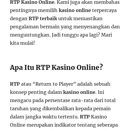
RTP Kasino Online
. Kami juga akan membahas
pentingnya memilih
kasino online
terpercaya
dengan
RTP terbaik
untuk memastikan
pengalaman bermain yang menyenangkan dan
menguntungkan. Jadi tunggu apa lagi? Mari
kita mulai!
Apa Itu RTP Kasino Online?
RTP
atau “Return to Player” adalah sebuah
konsep penting dalam
kasino online
. Ini
mengacu pada persentase rata-rata dari total
taruhan yang dikembalikan kepada pemain
dalam jangka waktu tertentu.
RTP
Kasino
Online merupakan indikator tentang seberapa