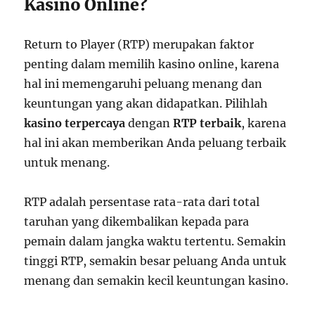
Kasino Online?
Return to Player (RTP) merupakan faktor
penting dalam memilih kasino online, karena
hal ini memengaruhi peluang menang dan
keuntungan yang akan didapatkan. Pilihlah
kasino terpercaya
dengan
RTP terbaik
, karena
hal ini akan memberikan Anda peluang terbaik
untuk menang.
RTP adalah persentase rata-rata dari total
taruhan yang dikembalikan kepada para
pemain dalam jangka waktu tertentu. Semakin
tinggi RTP, semakin besar peluang Anda untuk
menang dan semakin kecil keuntungan kasino.