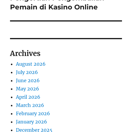
post:
Pemain di Kasino Online
Archives
August 2026
July 2026
June 2026
May 2026
April 2026
March 2026
February 2026
January 2026
December 2025