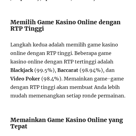
Memilih Game Kasino Online dengan
RTP Tinggi
Langkah kedua adalah memilih game kasino
online dengan RTP tinggi. Beberapa game
kasino online dengan RTP tertinggi adalah
Blackjack
(99.5%),
Baccarat
(98.94%), dan
Video Poker
(98.4%). Memainkan game-game
dengan RTP tinggi akan membuat Anda lebih
mudah memenangkan setiap ronde permainan.
Memainkan Game Kasino Online yang
Tepat