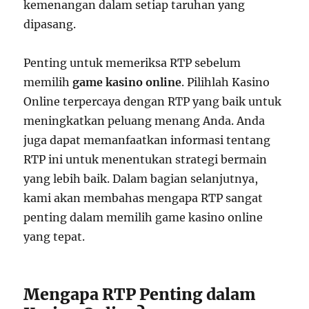
kemenangan dalam setiap taruhan yang
dipasang.
Penting untuk memeriksa RTP sebelum
memilih
game kasino online
. Pilihlah Kasino
Online terpercaya dengan RTP yang baik untuk
meningkatkan peluang menang Anda. Anda
juga dapat memanfaatkan informasi tentang
RTP ini untuk menentukan strategi bermain
yang lebih baik. Dalam bagian selanjutnya,
kami akan membahas mengapa RTP sangat
penting dalam memilih game kasino online
yang tepat.
Mengapa RTP Penting dalam