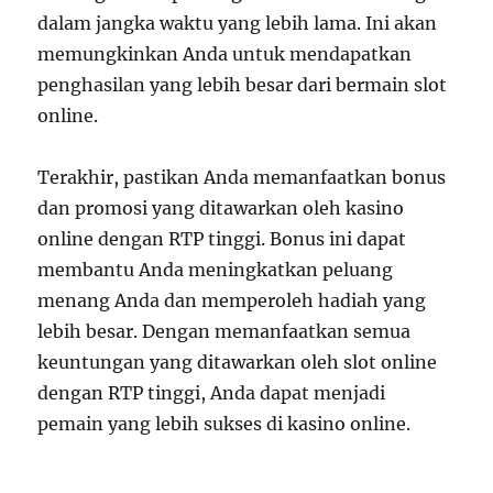
dalam jangka waktu yang lebih lama. Ini akan
memungkinkan Anda untuk mendapatkan
penghasilan yang lebih besar dari bermain slot
online.
Terakhir, pastikan Anda memanfaatkan bonus
dan promosi yang ditawarkan oleh kasino
online dengan RTP tinggi. Bonus ini dapat
membantu Anda meningkatkan peluang
menang Anda dan memperoleh hadiah yang
lebih besar. Dengan memanfaatkan semua
keuntungan yang ditawarkan oleh slot online
dengan RTP tinggi, Anda dapat menjadi
pemain yang lebih sukses di kasino online.