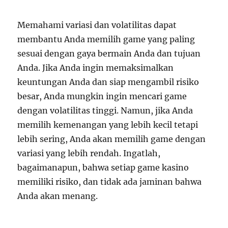
Memahami variasi dan volatilitas dapat
membantu Anda memilih game yang paling
sesuai dengan gaya bermain Anda dan tujuan
Anda. Jika Anda ingin memaksimalkan
keuntungan Anda dan siap mengambil risiko
besar, Anda mungkin ingin mencari game
dengan volatilitas tinggi. Namun, jika Anda
memilih kemenangan yang lebih kecil tetapi
lebih sering, Anda akan memilih game dengan
variasi yang lebih rendah. Ingatlah,
bagaimanapun, bahwa setiap game kasino
memiliki risiko, dan tidak ada jaminan bahwa
Anda akan menang.