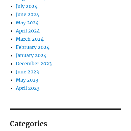
July 2024
June 2024
May 2024
April 2024
March 2024
February 2024
January 2024
December 2023
June 2023
May 2023
April 2023
Categories