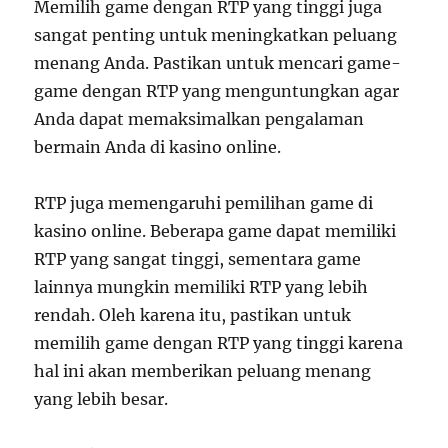
Memilih game dengan RTP yang tinggi juga
sangat penting untuk meningkatkan peluang
menang Anda. Pastikan untuk mencari game-
game dengan RTP yang menguntungkan agar
Anda dapat memaksimalkan pengalaman
bermain Anda di kasino online.
RTP juga memengaruhi pemilihan game di
kasino online. Beberapa game dapat memiliki
RTP yang sangat tinggi, sementara game
lainnya mungkin memiliki RTP yang lebih
rendah. Oleh karena itu, pastikan untuk
memilih game dengan RTP yang tinggi karena
hal ini akan memberikan peluang menang
yang lebih besar.