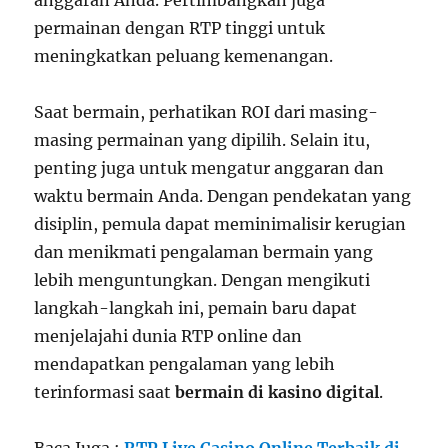
permainan dengan RTP tinggi untuk
meningkatkan peluang kemenangan.
Saat bermain, perhatikan ROI dari masing-
masing permainan yang dipilih. Selain itu,
penting juga untuk mengatur anggaran dan
waktu bermain Anda. Dengan pendekatan yang
disiplin, pemula dapat meminimalisir kerugian
dan menikmati pengalaman bermain yang
lebih menguntungkan. Dengan mengikuti
langkah-langkah ini, pemain baru dapat
menjelajahi dunia RTP online dan
mendapatkan pengalaman yang lebih
terinformasi saat
bermain di kasino digital
.
Baca Juga :
RTP Live Casino Online Terbaik di