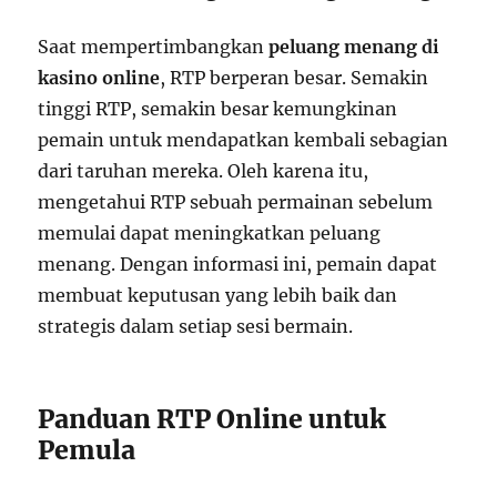
Saat mempertimbangkan
peluang menang di
kasino online
, RTP berperan besar. Semakin
tinggi RTP, semakin besar kemungkinan
pemain untuk mendapatkan kembali sebagian
dari taruhan mereka. Oleh karena itu,
mengetahui RTP sebuah permainan sebelum
memulai dapat meningkatkan peluang
menang. Dengan informasi ini, pemain dapat
membuat keputusan yang lebih baik dan
strategis dalam setiap sesi bermain.
Panduan RTP Online untuk
Pemula