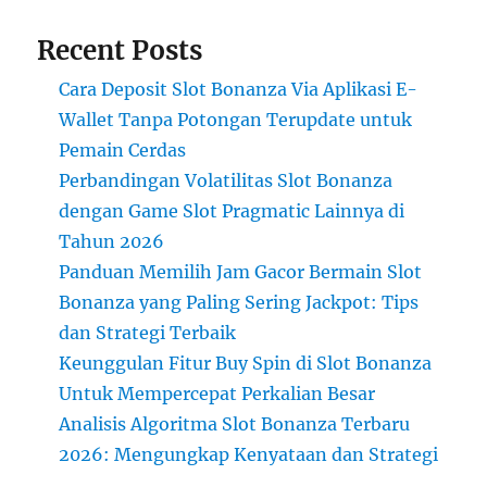
Recent Posts
Cara Deposit Slot Bonanza Via Aplikasi E-
Wallet Tanpa Potongan Terupdate untuk
Pemain Cerdas
Perbandingan Volatilitas Slot Bonanza
dengan Game Slot Pragmatic Lainnya di
Tahun 2026
Panduan Memilih Jam Gacor Bermain Slot
Bonanza yang Paling Sering Jackpot: Tips
dan Strategi Terbaik
Keunggulan Fitur Buy Spin di Slot Bonanza
Untuk Mempercepat Perkalian Besar
Analisis Algoritma Slot Bonanza Terbaru
2026: Mengungkap Kenyataan dan Strategi