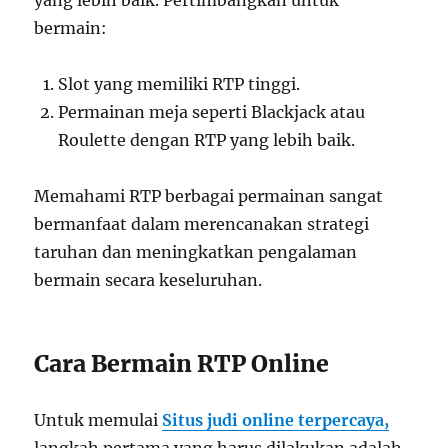
bermain:
Slot yang memiliki RTP tinggi.
Permainan meja seperti Blackjack atau
Roulette dengan RTP yang lebih baik.
Memahami RTP berbagai permainan sangat
bermanfaat dalam merencanakan strategi
taruhan dan meningkatkan pengalaman
bermain secara keseluruhan.
Cara Bermain RTP Online
Untuk memulai
Situs judi online terpercaya,
langkah pertama yang harus dilakukan adalah