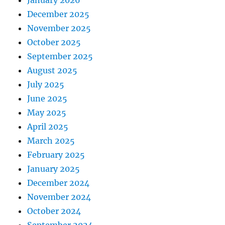
December 2025
November 2025
October 2025
September 2025
August 2025
July 2025
June 2025
May 2025
April 2025
March 2025
February 2025
January 2025
December 2024
November 2024
October 2024
September 2024