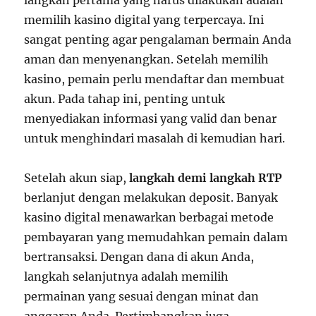
memilih kasino digital yang terpercaya. Ini
sangat penting agar pengalaman bermain Anda
aman dan menyenangkan. Setelah memilih
kasino, pemain perlu mendaftar dan membuat
akun. Pada tahap ini, penting untuk
menyediakan informasi yang valid dan benar
untuk menghindari masalah di kemudian hari.
Setelah akun siap,
langkah demi langkah RTP
berlanjut dengan melakukan deposit. Banyak
kasino digital menawarkan berbagai metode
pembayaran yang memudahkan pemain dalam
bertransaksi. Dengan dana di akun Anda,
langkah selanjutnya adalah memilih
permainan yang sesuai dengan minat dan
anggaran Anda. Pertimbangkan juga