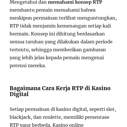
Mengetahui dan
memahami konsep RTP
membantu pemain memahami bahwa
meskipun permainan terlihat menguntungkan,
RTP tidak menjamin kemenangan setiap kali
bermain. Konsep ini dihitung berdasarkan
semua taruhan yang dilakukan dalam periode
tertentu, sehingga memberikan gambaran
yang lebih jelas kepada pemain mengenai
potensi mereka.
Bagaimana Cara Kerja RTP di Kasino
Digital
Setiap permainan di kasino digital, seperti slot,
blackjack, dan roulette, memiliki persentase
RTP yang berbeda. Kasino online