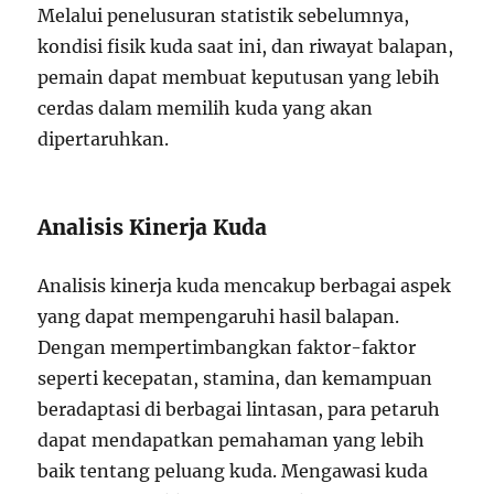
Melalui penelusuran statistik sebelumnya,
kondisi fisik kuda saat ini, dan riwayat balapan,
pemain dapat membuat keputusan yang lebih
cerdas dalam memilih kuda yang akan
dipertaruhkan.
Analisis Kinerja Kuda
Analisis kinerja kuda mencakup berbagai aspek
yang dapat mempengaruhi hasil balapan.
Dengan mempertimbangkan faktor-faktor
seperti kecepatan, stamina, dan kemampuan
beradaptasi di berbagai lintasan, para petaruh
dapat mendapatkan pemahaman yang lebih
baik tentang peluang kuda. Mengawasi kuda