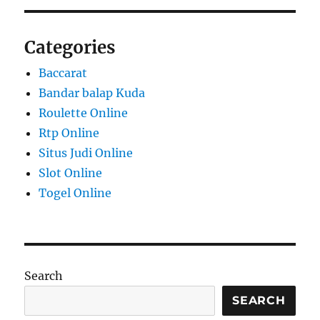
Categories
Baccarat
Bandar balap Kuda
Roulette Online
Rtp Online
Situs Judi Online
Slot Online
Togel Online
Search
SEARCH