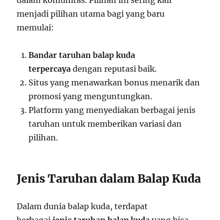
menjadi pilihan utama bagi yang baru
memulai:
Bandar taruhan balap kuda
terpercaya
dengan reputasi baik.
Situs yang menawarkan bonus menarik dan
promosi yang menguntungkan.
Platform yang menyediakan berbagai jenis
taruhan untuk memberikan variasi dan
pilihan.
Jenis Taruhan dalam Balap Kuda
Dalam dunia balap kuda, terdapat
berbagai
jenis taruhan balap kuda
yang bisa