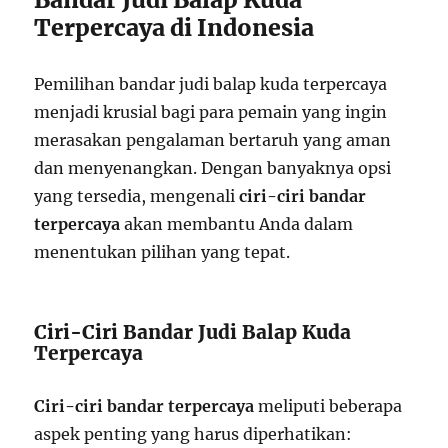
Terpercaya di Indonesia
Pemilihan bandar judi balap kuda terpercaya
menjadi krusial bagi para pemain yang ingin
merasakan pengalaman bertaruh yang aman
dan menyenangkan. Dengan banyaknya opsi
yang tersedia, mengenali
ciri-ciri bandar
terpercaya
akan membantu Anda dalam
menentukan pilihan yang tepat.
Ciri-Ciri Bandar Judi Balap Kuda
Terpercaya
Ciri-ciri bandar terpercaya
meliputi beberapa
aspek penting yang harus diperhatikan: