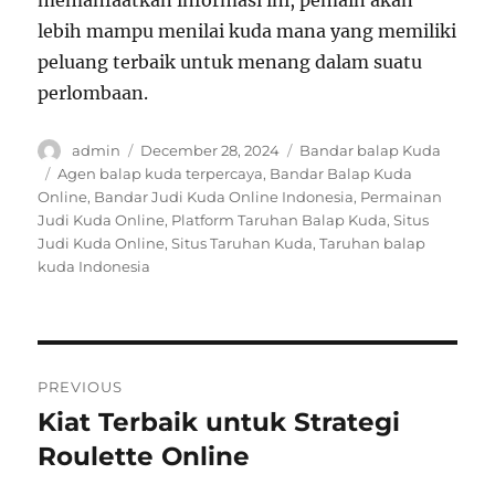
lebih mampu menilai kuda mana yang memiliki
peluang terbaik untuk menang dalam suatu
perlombaan.
Author
Posted
Categories
admin
December 28, 2024
Bandar balap Kuda
on
Tags
Agen balap kuda terpercaya
,
Bandar Balap Kuda
Online
,
Bandar Judi Kuda Online Indonesia
,
Permainan
Judi Kuda Online
,
Platform Taruhan Balap Kuda
,
Situs
Judi Kuda Online
,
Situs Taruhan Kuda
,
Taruhan balap
kuda Indonesia
Post
PREVIOUS
navigation
Kiat Terbaik untuk Strategi
Previous
post:
Roulette Online