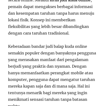
pemain dapat mengakses berbagai informasi
dan kesempatan taruhan tanpa harus menuju
lokasi fisik. Konsep ini memberikan
fleksibilitas yang lebih besar dibandingkan
dengan cara taruhan tradisional.
Keberadaan bandar judi balap kuda online
semakin populer dengan banyaknya pengguna
yang merasakan manfaat dari pengalaman
berjudi yang praktis dan nyaman. Dengan
hanya memanfaatkan perangkat mobile atau
komputer, pengguna dapat mengatur taruhan
mereka kapan saja dan di mana saja. Hal ini
tentunya menarik bagi mereka yang ingin
menikmati sensasi taruhan tanpa batasan
waktu.