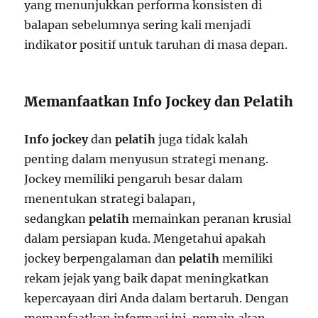
yang menunjukkan performa konsisten di
balapan sebelumnya sering kali menjadi
indikator positif untuk taruhan di masa depan.
Memanfaatkan Info Jockey dan Pelatih
Info jockey
dan
pelatih
juga tidak kalah
penting dalam menyusun strategi menang.
Jockey memiliki pengaruh besar dalam
menentukan strategi balapan,
sedangkan
pelatih
memainkan peranan krusial
dalam persiapan kuda. Mengetahui apakah
jockey berpengalaman dan
pelatih
memiliki
rekam jejak yang baik dapat meningkatkan
kepercayaan diri Anda dalam bertaruh. Dengan
memanfaatkan informasi ini, pemain akan