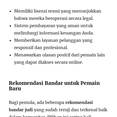
Memiliki lisensi resmi yang menunjukkan
bahwa mereka beroperasi secara legal.
Sistem pembayaran yang aman untuk
melindungi informasi keuangan Anda.
Memberikan layanan pelanggan yang
responsif dan profesional.
Menawarkan ulasan positif dari pemain lain
yang dapat diakses secara online.
Rekomendasi Bandar untuk Pemain
Baru
Bagi pemula, ada beberapa
rekomendasi
bandar judi
yang sudah teruji dan terkenal baik
dalam komunitas. Pilihan ini sering kali