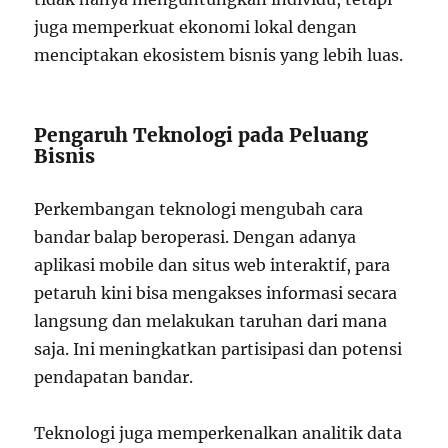
juga memperkuat ekonomi lokal dengan
menciptakan ekosistem bisnis yang lebih luas.
Pengaruh Teknologi pada Peluang
Bisnis
Perkembangan teknologi mengubah cara
bandar balap beroperasi. Dengan adanya
aplikasi mobile dan situs web interaktif, para
petaruh kini bisa mengakses informasi secara
langsung dan melakukan taruhan dari mana
saja. Ini meningkatkan partisipasi dan potensi
pendapatan bandar.
Teknologi juga memperkenalkan analitik data