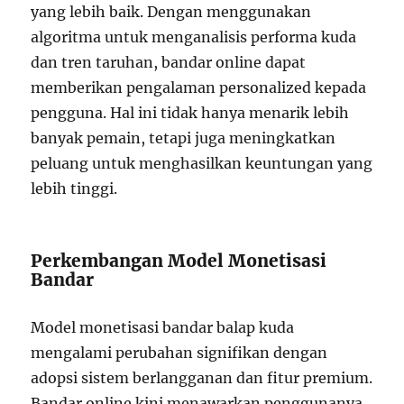
yang lebih baik. Dengan menggunakan
algoritma untuk menganalisis performa kuda
dan tren taruhan, bandar online dapat
memberikan pengalaman personalized kepada
pengguna. Hal ini tidak hanya menarik lebih
banyak pemain, tetapi juga meningkatkan
peluang untuk menghasilkan keuntungan yang
lebih tinggi.
Perkembangan Model Monetisasi
Bandar
Model monetisasi bandar balap kuda
mengalami perubahan signifikan dengan
adopsi sistem berlangganan dan fitur premium.
Bandar online kini menawarkan penggunanya