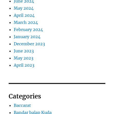
June 2024
May 2024
April 2024
March 2024
February 2024
January 2024
December 2023
June 2023
May 2023
April 2023
Categories
Baccarat
Bandar balap Kuda