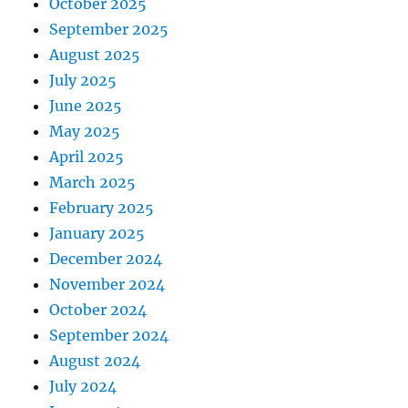
October 2025
September 2025
August 2025
July 2025
June 2025
May 2025
April 2025
March 2025
February 2025
January 2025
December 2024
November 2024
October 2024
September 2024
August 2024
July 2024