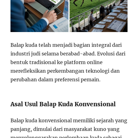
Balap kuda telah menjadi bagian integral dari
industri judi selama berabad-abad. Evolusi dari
bentuk tradisional ke platform online
merefleksikan perkembangan teknologi dan
perubahan dalam preferensi pemain.
Asal Usul Balap Kuda Konvensional
Balap kuda konvensional memiliki sejarah yang
panjang, dimulai dari masyarakat kuno yang
menyelenggarakan perlombaan kuda sebagai