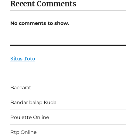
Recent Comments
No comments to show.
Situs Toto
Baccarat
Bandar balap Kuda
Roulette Online
Rtp Online