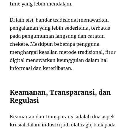
time yang lebih mendalam.
Di lain sisi, bandar tradisional menawarkan
pengalaman yang lebih sederhana, terbatas
pada pengumuman langsung dan catatan
chekere. Meskipun beberapa pengguna
menghargai keaslian metode tradisional, fitur
digital menawarkan keunggulan dalam hal
informasi dan keterlibatan.
Keamanan, Transparansi, dan
Regulasi
Keamanan dan transparansi adalah dua aspek
krusial dalam industri judi olahraga, baik pada