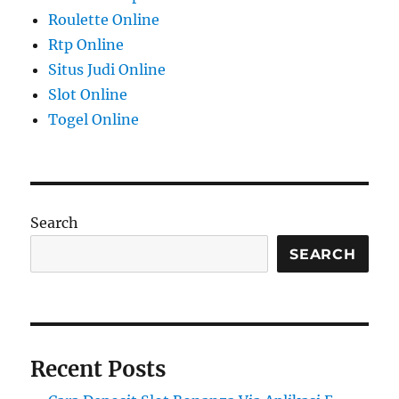
Roulette Online
Rtp Online
Situs Judi Online
Slot Online
Togel Online
Search
SEARCH
Recent Posts