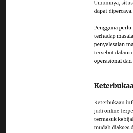
Umumnya, situs 
dapat dipercaya.
Pengguna perlu
terhadap masala
penyelesaian ma
tersebut dalam 
operasional dan 
Keterbukaa
Keterbukaan inf
judi online ter
termasuk kebija
mudah diakses 