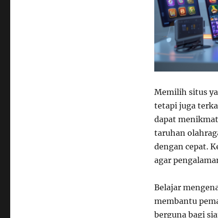
Memilih situs ya
tetapi juga ter
dapat menikmati
taruhan olahrag
dengan cepat. K
agar pengalaman 
Belajar mengenai
membantu pemai
berguna bagi si