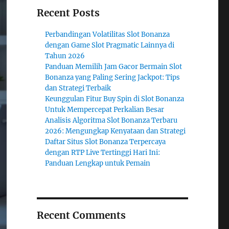
Recent Posts
Perbandingan Volatilitas Slot Bonanza
dengan Game Slot Pragmatic Lainnya di
Tahun 2026
Panduan Memilih Jam Gacor Bermain Slot
Bonanza yang Paling Sering Jackpot: Tips
dan Strategi Terbaik
Keunggulan Fitur Buy Spin di Slot Bonanza
Untuk Mempercepat Perkalian Besar
Analisis Algoritma Slot Bonanza Terbaru
2026: Mengungkap Kenyataan dan Strategi
Daftar Situs Slot Bonanza Terpercaya
dengan RTP Live Tertinggi Hari Ini:
Panduan Lengkap untuk Pemain
Recent Comments