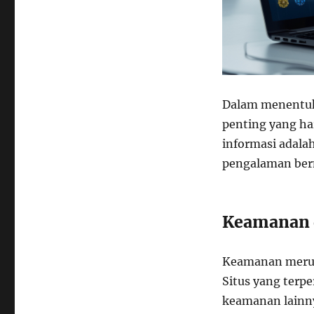
Dalam menentukan
penting yang ha
informasi adala
pengalaman ber
Keamanan 
Keamanan merupa
Situs yang terp
keamanan lainny