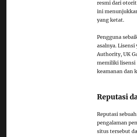
resmi dari otori
ini menunjukkan
yang ketat.
Pengguna sebaik
asalnya. Lisens
Authority, UK G
memiliki lisens
keamanan dan k
Reputasi d
Reputasi sebuah 
pengalaman peng
situs tersebut d