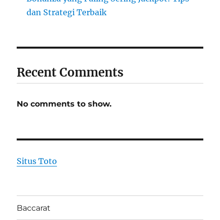
dan Strategi Terbaik
Recent Comments
No comments to show.
Situs Toto
Baccarat