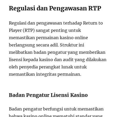
Regulasi dan Pengawasan RTP
Regulasi dan pengawasan terhadap Return to
Player (RTP) sangat penting untuk
memastikan permainan kasino online
berlangsung secara adil. Struktur ini
melibatkan badan pengatur yang memberikan
lisensi kepada kasino dan audit yang dilakukan
oleh penyedia perangkat lunak untuk
memastikan integritas permainan.
Badan Pengatur Lisensi Kasino
Badan pengatur berfungsi untuk memastikan
bahwa kasino online mematuhi standar yang