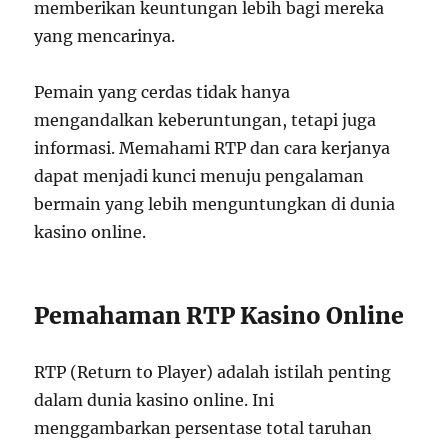
memberikan keuntungan lebih bagi mereka
yang mencarinya.
Pemain yang cerdas tidak hanya
mengandalkan keberuntungan, tetapi juga
informasi. Memahami RTP dan cara kerjanya
dapat menjadi kunci menuju pengalaman
bermain yang lebih menguntungkan di dunia
kasino online.
Pemahaman RTP Kasino Online
RTP (Return to Player) adalah istilah penting
dalam dunia kasino online. Ini
menggambarkan persentase total taruhan