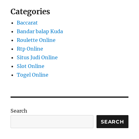
Categories
Baccarat
Bandar balap Kuda
Roulette Online
Rtp Online
Situs Judi Online
Slot Online
Togel Online
Search
SEARCH