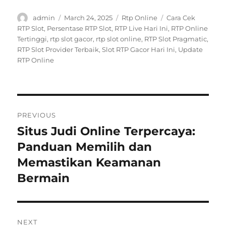
Author
Posted
Categories
Tags
admin
March 24, 2025
Rtp Online
Cara Cek
on
RTP Slot
,
Persentase RTP Slot
,
RTP Live Hari Ini
,
RTP Online
Tertinggi
,
rtp slot gacor
,
rtp slot online
,
RTP Slot Pragmatic
,
RTP Slot Provider Terbaik
,
Slot RTP Gacor Hari Ini
,
Update
RTP Online
Post
PREVIOUS
navigation
Situs Judi Online Terpercaya:
Previous
post:
Panduan Memilih dan
Memastikan Keamanan
Bermain
NEXT