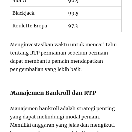
Slot A
96.5
Blackjack
99.5
Roulette Eropa
97.3
Menginvestasikan waktu untuk mencari tahu
tentang RTP permainan sebelum bermain
dapat membantu pemain mendapatkan
pengembalian yang lebih baik.
Manajemen Bankroll dan RTP
Manajemen bankroll adalah strategi penting
yang dapat melindungi modal pemain.
Memiliki anggaran yang jelas dan mengikuti