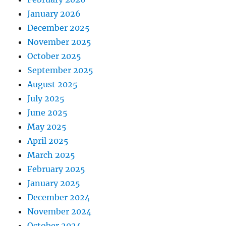
January 2026
December 2025
November 2025
October 2025
September 2025
August 2025
July 2025
June 2025
May 2025
April 2025
March 2025
February 2025
January 2025
December 2024
November 2024
October 2024