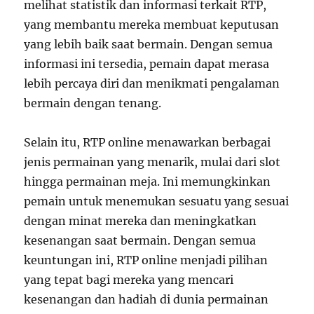
melihat statistik dan informasi terkait RTP,
yang membantu mereka membuat keputusan
yang lebih baik saat bermain. Dengan semua
informasi ini tersedia, pemain dapat merasa
lebih percaya diri dan menikmati pengalaman
bermain dengan tenang.
Selain itu, RTP online menawarkan berbagai
jenis permainan yang menarik, mulai dari slot
hingga permainan meja. Ini memungkinkan
pemain untuk menemukan sesuatu yang sesuai
dengan minat mereka dan meningkatkan
kesenangan saat bermain. Dengan semua
keuntungan ini, RTP online menjadi pilihan
yang tepat bagi mereka yang mencari
kesenangan dan hadiah di dunia permainan