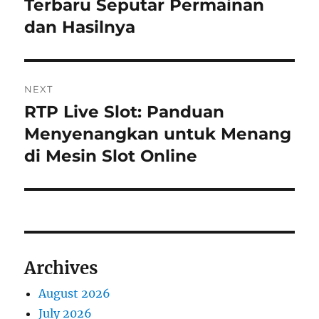
post:
Terbaru Seputar Permainan
dan Hasilnya
NEXT
RTP Live Slot: Panduan
Next
post:
Menyenangkan untuk Menang
di Mesin Slot Online
Archives
August 2026
July 2026