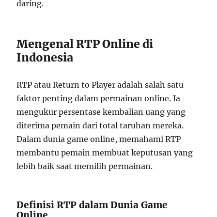
daring.
Mengenal RTP Online di
Indonesia
RTP atau Return to Player adalah salah satu
faktor penting dalam permainan online. Ia
mengukur persentase kembalian uang yang
diterima pemain dari total taruhan mereka.
Dalam dunia game online, memahami RTP
membantu pemain membuat keputusan yang
lebih baik saat memilih permainan.
Definisi RTP dalam Dunia Game
Online