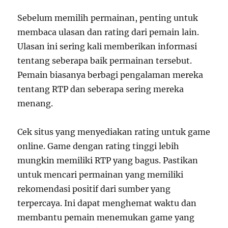
Sebelum memilih permainan, penting untuk
membaca ulasan dan rating dari pemain lain.
Ulasan ini sering kali memberikan informasi
tentang seberapa baik permainan tersebut.
Pemain biasanya berbagi pengalaman mereka
tentang RTP dan seberapa sering mereka
menang.
Cek situs yang menyediakan rating untuk game
online. Game dengan rating tinggi lebih
mungkin memiliki RTP yang bagus. Pastikan
untuk mencari permainan yang memiliki
rekomendasi positif dari sumber yang
terpercaya. Ini dapat menghemat waktu dan
membantu pemain menemukan game yang