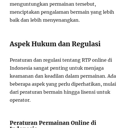
menguntungkan permainan tersebut,
menciptakan pengalaman bermain yang lebih
baik dan lebih menyenangkan.
Aspek Hukum dan Regulasi
Peraturan dan regulasi tentang RTP online di
Indonesia sangat penting untuk menjaga
keamanan dan keadilan dalam permainan. Ada
beberapa aspek yang perlu diperhatikan, mulai
dari peraturan bermain hingga lisensi untuk
operator.
Peraturan Permainan Online di