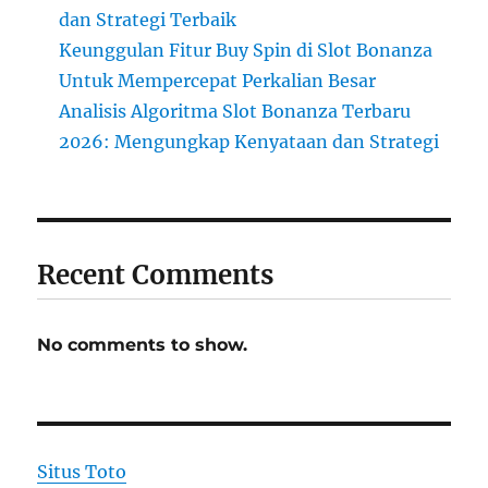
dan Strategi Terbaik
Keunggulan Fitur Buy Spin di Slot Bonanza
Untuk Mempercepat Perkalian Besar
Analisis Algoritma Slot Bonanza Terbaru
2026: Mengungkap Kenyataan dan Strategi
Recent Comments
No comments to show.
Situs Toto