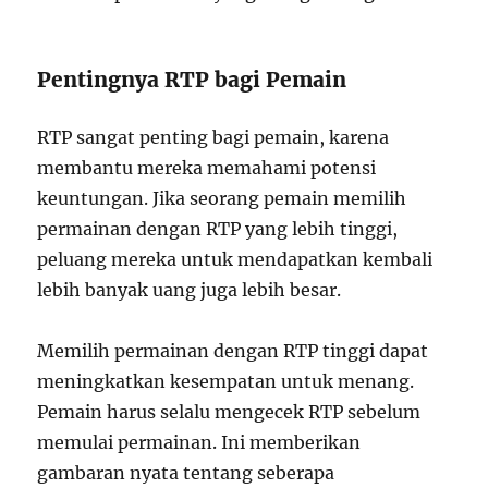
Pentingnya RTP bagi Pemain
RTP sangat penting bagi pemain, karena
membantu mereka memahami potensi
keuntungan. Jika seorang pemain memilih
permainan dengan RTP yang lebih tinggi,
peluang mereka untuk mendapatkan kembali
lebih banyak uang juga lebih besar.
Memilih permainan dengan RTP tinggi dapat
meningkatkan kesempatan untuk menang.
Pemain harus selalu mengecek RTP sebelum
memulai permainan. Ini memberikan
gambaran nyata tentang seberapa