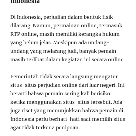
Indonesia
Di Indonesia, perjudian dalam bentuk fisik
dilarang. Namun, permainan online, termasuk
RTP online, masih memiliki kerangka hukum
yang belum jelas. Meskipun ada undang-
undang yang melarang judi, banyak pemain
masih terlibat dalam kegiatan ini secara online.
Pemerintah tidak secara langsung mengatur
situs-situs perjudian online dari luar negeri. Ini
berarti bahwa pemain sering kali berisiko
ketika menggunakan situs-situs tersebut. Ada
juga riset yang menunjukkan bahwa pemain di
Indonesia perlu berhati-hati saat memilih situs
agar tidak terkena penipuan.